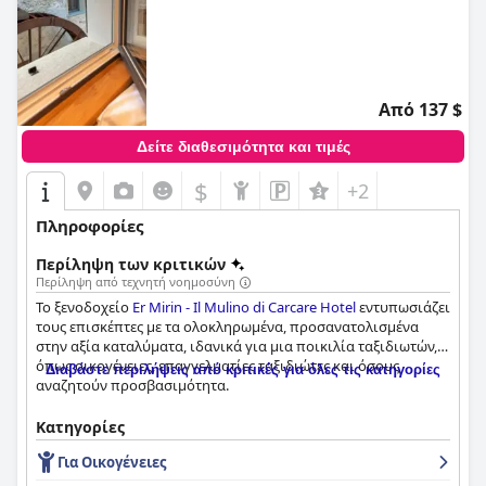
Από 137 $
Δείτε διαθεσιμότητα και τιμές
$
+2
Πληροφορίες
Περίληψη των κριτικών
Περίληψη από τεχνητή νοημοσύνη
Το ξενοδοχείο
Er Mirin - Il Mulino di Carcare Hotel
εντυπωσιάζει
τους επισκέπτες με τα ολοκληρωμένα, προσανατολισμένα
στην αξία καταλύματα, ιδανικά για μια ποικιλία ταξιδιωτών,
όπως οικογένειες, επαγγελματίες ταξιδιώτες και όσους
Διαβάστε περιλήψεις από κριτικές για όλες τις κατηγορίες
αναζητούν προσβασιμότητα.
Η βολική τοποθεσία του ξενοδοχείου αποτελεί σημαντικό
Κατηγορίες
πλεονέκτημα, ειδικά για τους ταξιδιώτες που φτάνουν στη
Για Οικογένειες
Σαβόνα με πλοίο, καθώς απέχει μόλις 800 μέτρα από το κέντρο
της πόλης. Έχει επίσης καλή σύνδεση με το λεωφορείο και