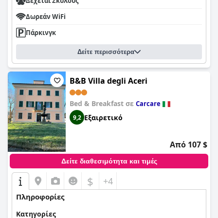
Δέχεται Σκύλους
Το προσωπικό λαμβάνει υψηλούς βαθμούς για τη φιλικότητα,
Δωρεάν WiFi
τον επαγγελματισμό και την προσοχή του. Οι επισκέπτες
εκτιμούν τη χαρούμενη, φιλόξενη ατμόσφαιρα που
Πάρκινγκ
δημιουργεί η ομάδα, τονίζοντας την εξυπηρετικότητα και την
ευγενική βοήθειά τους.
Δείτε περισσότερα
Οι άφθονοι χώροι στάθμευσης συμβάλλουν στην άνεση των
επισκεπτών που οδηγούν, συμπληρώνοντας τη συνολική
θετική εμπειρία.
B&B Villa degli Aceri
Οι φιλικές προς την οικογένεια παροχές καθιστούν το
Bed & Breakfast σε
Carcare
ξενοδοχείο μια δημοφιλή επιλογή για οικογένειες με
πρακτικές προσθήκες όπως βρεφικά κρεβάτια και ευρύχωρα
Εξαιρετικό
9,2
οικογενειακά δωμάτια που ενισχύουν την άνεση για όλες τις
ηλικίες.
Από 107 $
Η ποιότητα του ύπνου ενισχύεται από τα εξαιρετικά άνετα
κρεβάτια, τα οποία έχουν επανειλημμένα επαινεθεί για την
Δείτε διαθεσιμότητα και τιμές
απαλότητα και τη στήριξή τους, εξασφαλίζοντας μια
ξεκούραστη διαμονή.
$
+4
Το
Er Mirin - Il Mulino di Carcare Hotel
τηρεί την υπόσχεσή του
Πληροφορίες
για τρία αστέρια, προσφέροντας καλή σχέση ποιότητας-τιμής
με καθαρά, λειτουργικά και προσιτά καταλύματα, που
Κατηγορίες