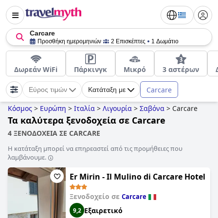
Carcare
Προσθήκη ημερομηνιών
2 Επισκέπτες
1 Δωμάτιο
Δωρεάν WiFi
Πάρκινγκ
Μικρό
3 αστέρων
Carcare
Εύρος τιμών
Κατάταξη με
Κόσμος
>
Ευρώπη
>
Ιταλία
>
Λιγουρία
>
Σαβόνα
>
Carcare
Τα καλύτερα ξενοδοχεία σε Carcare
4 ΞΕΝΟΔΟΧΕΙΑ ΣΕ CARCARE
Η κατάταξη μπορεί να επηρεαστεί από τις προμήθειες που
λαμβάνουμε.
Er Mirin - Il Mulino di Carcare Hotel
Ξενοδοχείο σε
Carcare
Εξαιρετικό
9,2