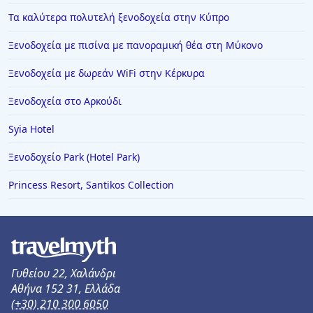
Τα καλύτερα πολυτελή ξενοδοχεία στην Κύπρο
Ξενοδοχεία στην Ιτέα
Ξενοδοχεία με πισίνα με πανοραμική θέα στη Μύκονο
Ξενοδοχεία στο Άμστερνταμ
Ξενοδοχεία στη Λευκωσία
Ξενοδοχεία με δωρεάν WiFi στην Κέρκυρα
Ξενοδοχεία στη Γιάλοβα
Ξενοδοχεία στο Αρκούδι
Ξενοδοχεία στην Αμαλιάδα
Syia Hotel
Ξενοδοχεία στην Πιερία
Ξενοδοχείο Park (Hotel Park)
Ξενοδοχεία στην Πράμαντα
Princess Resort, Santikos Collection
Ξενοδοχεία στην Ηρακλείτσα
Ξενοδοχεία στη Σελιανίτικα
Ξενοδοχεία στο Καμάρι
Γυθείου 22, Χαλάνδρι
Αθήνα 152 31, Ελλάδα
(+30) 210 300 6050