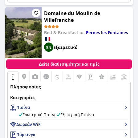
Domaine du Moulin de
Villefranche
Bed & Breakfast σε
Pernes-les-Fontaines
Εξαιρετικό
9,8
Δείτε διαθεσιμότητα και τιμές
$
+5
Πληροφορίες
Κατηγορίες
Πισίνα
Εσωτερική Πισίνα
Εξωτερική Πισίνα
Δωρεάν WiFi
Πάρκινγκ