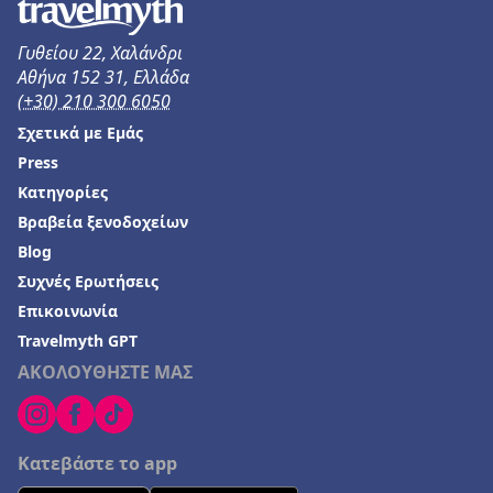
Ξενοδοχεία στον Ωρωπό
Γυθείου 22, Χαλάνδρι
Ξενοδοχεία στην Κρυοπηγή
Αθήνα 152 31, Ελλάδα
Ξενοδοχεία στην Αμμουδιά
(+30) 210 300 6050
Ξενοδοχεία σε Αιτωλικό
Σχετικά με Εμάς
Press
Ξενοδοχεία στο Μουζάκι
Κατηγορίες
Ξενοδοχεία στο Δρέπανο
Βραβεία ξενοδοχείων
Ξενοδοχεία στο Κανάλι
Blog
Ξενοδοχεία στον Πλακιά
Συχνές Ερωτήσεις
Επικοινωνία
Ξενοδοχεία στην Καλόγρια
Travelmyth GPT
ΑΚΟΛΟΥΘΗΣΤΕ ΜΑΣ
Κατεβάστε το app