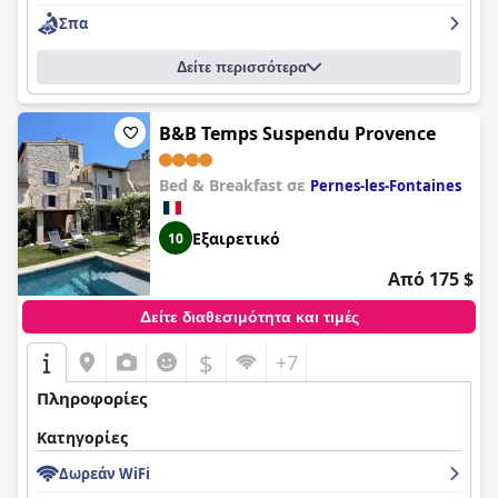
Σπα
Δείτε περισσότερα
B&B Temps Suspendu Provence
Bed & Breakfast σε
Pernes-les-Fontaines
Εξαιρετικό
10
Από 175 $
Δείτε διαθεσιμότητα και τιμές
$
+7
Πληροφορίες
Κατηγορίες
Δωρεάν WiFi