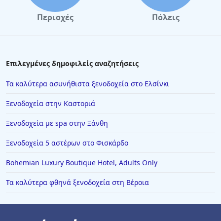
Ξενοδοχεία στη Σκόπελο
Περιοχές
Πόλεις
Ξενοδοχεία στο Καρπενήσι
Ξενοδοχεία στην Πρέβεζα
Ξενοδοχεία στο Παρίσι
Επιλεγμένες δημοφιλείς αναζητήσεις
Ξενοδοχεία στην Καρδίτσα
Τα καλύτερα ασυνήθιστα ξενοδοχεία στο Ελσίνκι
Ξενοδοχεία στους Νέους Πόρους
Ξενοδοχεία στην Καστοριά
Ξενοδοχεία στην Ελούντα
Ξενοδοχεία με spa στην Ξάνθη
Ξενοδοχεία στην Ικαρία
Ξενοδοχεία 5 αστέρων στο Φισκάρδο
Ξενοδοχεία στην Κέα
Ξενοδοχεία στην Κομοτηνή
Bohemian Luxury Boutique Hotel, Adults Only
Ξενοδοχεία στη Στούπα
Τα καλύτερα φθηνά ξενοδοχεία στη Βέροια
Ξενοδοχεία στην Καλλιθέα Χαλκιδική
Ξενοδοχεία στη Μεθώνη