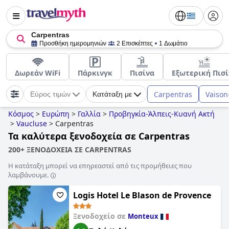
Carpentras
Προσθήκη ημερομηνιών
2 Επισκέπτες
1 Δωμάτιο
Δωρεάν WiFi
Πάρκινγκ
Πισίνα
Εξωτερική Πισί
Carpentras
Vaison
Εύρος τιμών
Κατάταξη με
Κόσμος
>
Ευρώπη
>
Γαλλία
>
Προβηγκία-Άλπεις-Κυανή Ακτή
>
Vaucluse
>
Carpentras
Τα καλύτερα ξενοδοχεία σε Carpentras
200+ ΞΕΝΟΔΟΧΕΙΑ ΣΕ CARPENTRAS
Η κατάταξη μπορεί να επηρεαστεί από τις προμήθειες που
λαμβάνουμε.
Logis Hotel Le Blason de Provence
Ξενοδοχείο σε
Monteux