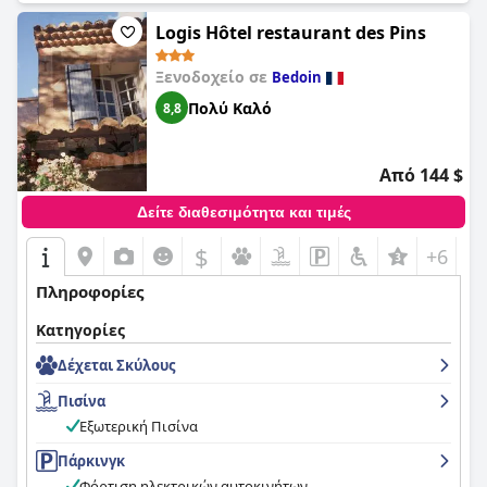
Logis Hôtel restaurant des Pins
Ξενοδοχείο σε
Bedoin
Πολύ Καλό
8,8
Από 144 $
Δείτε διαθεσιμότητα και τιμές
$
+6
Πληροφορίες
Κατηγορίες
Δέχεται Σκύλους
Πισίνα
Εξωτερική Πισίνα
Πάρκινγκ
Φόρτιση ηλεκτρικών αυτοκινήτων