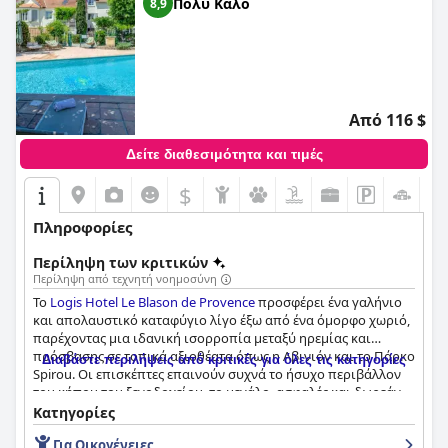
Πολύ Καλό
8,9
Από 116 $
Δείτε διαθεσιμότητα και τιμές
$
Πληροφορίες
Περίληψη των κριτικών
Περίληψη από τεχνητή νοημοσύνη
Το
Logis Hotel Le Blason de Provence
προσφέρει ένα γαλήνιο
και απολαυστικό καταφύγιο λίγο έξω από ένα όμορφο χωριό,
παρέχοντας μια ιδανική ισορροπία μεταξύ ηρεμίας και
πρόσβασης σε τοπικά αξιοθέατα όπως η Αβινιόν και το Πάρκο
Διαβάστε περιλήψεις από κριτικές για όλες τις κατηγορίες
Spirou. Οι επισκέπτες επαινούν συχνά το ήσυχο περιβάλλον
του κήπου του ξενοδοχείου, το μεγάλο, ασφαλές και δωρεάν
πάρκινγκ, καθώς και την ευκολία που προσφέρει στους
Κατηγορίες
ταξιδιώτες με αυτοκίνητο. Η καθαριότητα και η ήσυχη
Για Οικογένειες
ατμόσφαιρα του ξενοδοχείου αποτελούν ξεχωριστά