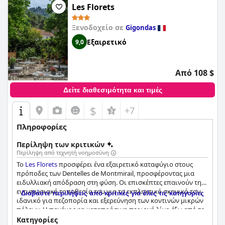
Les Florets
Ξενοδοχείο σε
Gigondas
Εξαιρετικό
9,0
Από 108 $
Δείτε διαθεσιμότητα και τιμές
$
+7
Πληροφορίες
Περίληψη των κριτικών
Περίληψη από τεχνητή νοημοσύνη
Το
Les Florets
προσφέρει ένα εξαιρετικό καταφύγιο στους
πρόποδες των Dentelles de Montmirail, προσφέροντας μια
ειδυλλιακή απόδραση στη φύση. Οι επισκέπτες επαινούν την
εντυπωσιακή τοποθεσία του για το εκπληκτικό σκηνικό του,
Διαβάστε περιλήψεις από κριτικές για όλες τις κατηγορίες
ιδανικό για πεζοπορία και εξερεύνηση των κοντινών μικρών
πόλεων. Η πανέμορφη καταπράσινη περιοχή λίγο έξω από το
Gigondas προσφέρει πανοραμική θέα και μια ειρηνική,
Κατηγορίες