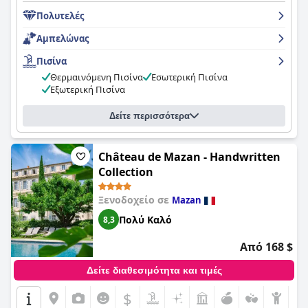
Πολυτελές
Αμπελώνας
Πισίνα
Θερμαινόμενη Πισίνα
Εσωτερική Πισίνα
Εξωτερική Πισίνα
Δείτε περισσότερα
Château de Mazan - Handwritten
Collection
Ξενοδοχείο σε
Mazan
Πολύ Καλό
8,3
Από 168 $
Δείτε διαθεσιμότητα και τιμές
$