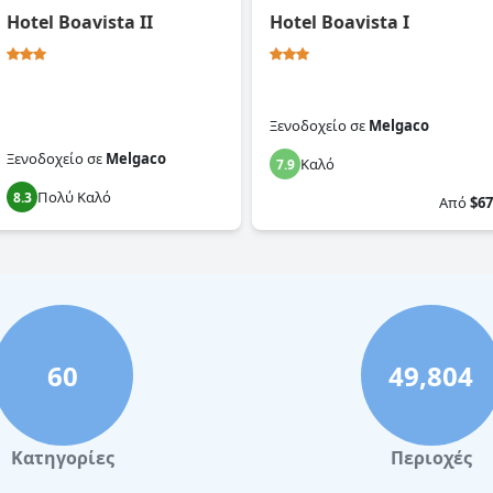
Hotel Boavista II
Hotel Boavista I
Ξενοδοχείο
σε
Melgaco
Ξενοδοχείο
σε
Melgaco
Καλό
7.9
Πολύ Καλό
8.3
Από
$67
60
49,804
Κατηγορίες
Περιοχές