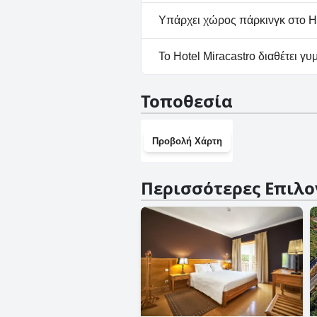
Όχι, το Hotel Miracastro δεν 
Υπάρχει χώρος πάρκινγκ στο Ho
Όχι, δεν υπάρχουν εγκαταστάσ
Το Hotel Miracastro διαθέτει γυ
Όχι, το Hotel Miracastro δεν
Τοποθεσία
Προβολή Χάρτη
Περισσότερες Επιλο