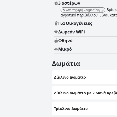
3 αστέρων
Βρίσκ
Από τεχνητή νοημοσύνη
αγροτικό περιβάλλον. Είναι κα
Για Οικογένειες
Δωρεάν WiFi
Φθηνό
Μικρό
Δωμάτια
Δίκλινο Δωμάτιο
Δίκλινο Δωμάτιο με 2 Μονά Κρεβ
Τρίκλινο Δωμάτιο