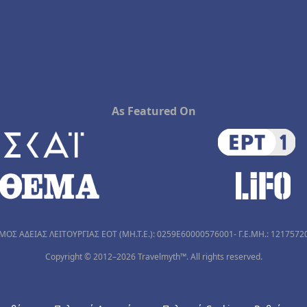
As Featured On
ΜΟΣ ΑΔΕΙΑΣ ΛΕΙΤΟΥΡΓΙΑΣ ΕΟΤ (MH.T.E.): 0259Ε60000576001- Γ.Ε.ΜΗ.: 1217572
Copyright © 2012–2026 Travelmyth™. All rights reserved.