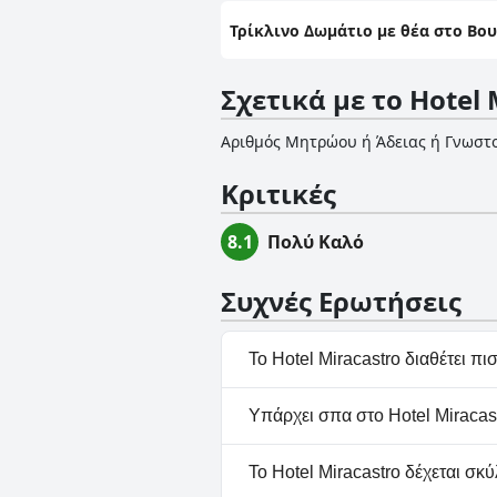
Τρίκλινο Δωμάτιο με θέα στο Βο
Σχετικά με το Hotel 
Αριθμός Μητρώου ή Άδειας ή Γνωστ
Κριτικές
8.1
Πολύ Καλό
Συχνές Ερωτήσεις
Το Hotel Miracastro διαθέτει πισ
Όχι, το Hotel Miracastro δεν 
Υπάρχει σπα στο Hotel Miracast
Όχι, το Hotel Miracastro δεν 
Το Hotel Miracastro δέχεται σκύ