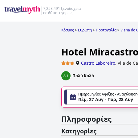
7,258,491 ξενοδοχεία
σε 60 κατηγορίες
Κόσμος
>
Ευρώπη
>
Πορτογαλία
>
Viana do 
Hotel Miracastr
Castro Laboreiro
,
Vila de C
Πολύ Καλό
8.1
Ημερομηνίες Άφιξης - Αναχώρηση
Πέμ, 27 Αυγ - Παρ, 28 Αυγ
Πληροφορίες
Κατηγορίες