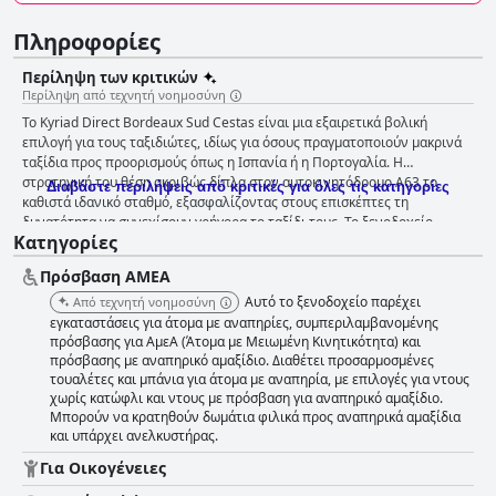
Πληροφορίες
Περίληψη των κριτικών
Περίληψη από τεχνητή νοημοσύνη
Το Kyriad Direct Bordeaux Sud Cestas είναι μια εξαιρετικά βολική
επιλογή για τους ταξιδιώτες, ιδίως για όσους πραγματοποιούν μακρινά
ταξίδια προς προορισμούς όπως η Ισπανία ή η Πορτογαλία. Η
στρατηγική του θέση ακριβώς δίπλα στον αυτοκινητόδρομο A63 το
Διαβάστε περιλήψεις από κριτικές για όλες τις κατηγορίες
καθιστά ιδανικό σταθμό, εξασφαλίζοντας στους επισκέπτες τη
δυνατότητα να συνεχίσουν γρήγορα το ταξίδι τους. Το ξενοδοχείο
Κατηγορίες
προσφέρει εύκολη πρόσβαση στο Μπορντό και σε άλλα περιφερειακά
αξιοθέατα με άφθονο χώρο στάθμευσης ακριβώς μπροστά από τα
Πρόσβαση ΑΜΕΑ
δωμάτια, ενισχύοντας την ελκυστικότητά του τόσο για επαγγελματίες
ταξιδιώτες όσο και για παραθεριστές. Το πρωινό σε αυτό το ξενοδοχείο
Αυτό το ξενοδοχείο παρέχει
Από τεχνητή νοημοσύνη
είναι γενικά καλοδεχούμενο, με ποικιλία και καλή σχέση ποιότητας-
εγκαταστάσεις για άτομα με αναπηρίες, συμπεριλαμβανομένης
τιμής. Οι επισκέπτες εκτιμούν τα φρέσκα αρτοσκευάσματα και τον
πρόσβασης για ΑμεΑ (Άτομα με Μειωμένη Κινητικότητα) και
πρόσβασης με αναπηρικό αμαξίδιο. Διαθέτει προσαρμοσμένες
πλούσιο μπουφέ με όλα όσα μπορείτε να φάτε, αν και ορισμένοι
τουαλέτες και μπάνια για άτομα με αναπηρία, με επιλογές για ντους
πιστεύουν ότι θα μπορούσε να προσφέρει μεγαλύτερη ποικιλία. Το
χωρίς κατώφλι και ντους με πρόσβαση για αναπηρικό αμαξίδιο.
φιλικό και προσεκτικό προσωπικό του πρωινού συμβάλλει θετικά στην
Μπορούν να κρατηθούν δωμάτια φιλικά προς αναπηρικά αμαξίδια
εμπειρία. Από την άλλη πλευρά, η έλλειψη βολικών επιλογών για
και υπάρχει ανελκυστήρας.
φαγητό κοντά στο ξενοδοχείο αποτελεί μειονέκτημα. Οι επισκέπτες
πρέπει συχνά να βασίζονται σε υπηρεσίες takeaway ή να οδηγούν σε
Για Οικογένειες
κοντινές πόλεις για δείπνο, καθώς δεν υπάρχουν εστιατόρια σε κοντινή