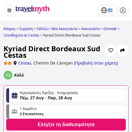
Κόσμος
>
Ευρώπη
>
Γαλλία
>
Νέα Ακουιτανία
>
Ακουιτανία
>
Gironde
>
Ξενοδοχεία σε Cestas
>
Kyriad Direct Bordeaux Sud Cestas
Kyriad Direct Bordeaux Sud
Cestas
Cestas
,
Chemin De Canejan
(
Προβολή στον χάρτη
)
Καλό
7.5
Ημερομηνίες Άφιξης - Αναχώρησης
Πέμ, 27 Αυγ - Παρ, 28 Αυγ
1 Δωμάτιο
2 Επισκέπτες
Ελέγξτε τη διαθεσιμότητα