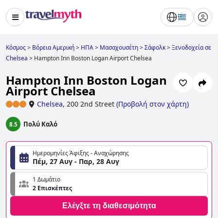
Κόσμος
>
Βόρεια Αμερική
>
ΗΠΑ
>
Μασαχουσέτη
>
Σάφολκ
>
Ξενοδοχεία σε
Chelsea
>
Hampton Inn Boston Logan Airport Chelsea
Hampton Inn Boston Logan
Airport Chelsea
Chelsea
,
200 2nd Street
(
Προβολή στον χάρτη
)
Πολύ Καλό
8.5
Ημερομηνίες Άφιξης - Αναχώρησης
Πέμ, 27 Αυγ - Παρ, 28 Αυγ
1 Δωμάτιο
2 Επισκέπτες
Ελέγξτε τη διαθεσιμότητα