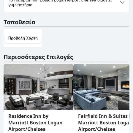
Το Hampton Inn Boston Logan Airport Chelsea διαθέτει
Boston Logan Airport Chelsea.Για περισσότερες πληροφορίες,
γυμναστήριο;
διαβάστε τις απαντήσεις στο ερωτηματολόγιο της κατηγορίας
"
Πάρκινγκ
".
Ναι, το Hampton Inn Boston Logan Airport Chelsea διαθέτει
Τοποθεσία
γυμναστήριο.
Προβολή Χάρτη
Περισσότερες Επιλογές
Residence Inn by
Fairfield Inn & Suites b
Marriott Boston Logan
Marriott Boston Logan
Airport/Chelsea
Airport/Chelsea