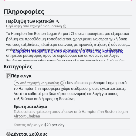
Πληροφορίες
Περίληψη των κριτικών
Περίληψη από τεχνητή νοημοσύνη
Το Hampton Inn Boston Logan Airport Chelsea προσφέρει μια εξαιρετικά
βολική και προσβάσιμη τοποθεσία που χρησιμεύει ως στρατηγική βάση
για τους ταξιδιώτες, ιδιαίτερα εκείνους με πρωινές πτήσεις ή σύντομες
στάσεις, λόγω της εγγύτητάς του με το αεροδρόμιο Logan. Η δωρεάν
Διαβάστε περιλήψεις από κριτικές για όλες τις κατηγορίες
υπηρεσία μεταφοράς προς το αεροδρόμιο και οι κοντινές επιλογές
δημόσιας συγκοινωνίας ενισχύουν την ελκυστικότητά του. Ενώ η γύρω
Κατηγορίες
περιοχή είναι βιομηχανική, τα κοντινά εστιατόρια, τα καταστήματα και
ένα εμπορικό κέντρο παρέχουν βασικές ανέσεις. Το πρωινό στο
Πάρκινγκ
ξενοδοχείο λαμβάνει μικτές κριτικές, αλλά γενικά εκτιμάται για την
ποικιλία και την ποιότητά του, ιδιαίτερα τις φρέσκες βάφλες και τα
Κοντά στο αεροδρόμιο Logan, αυτό
Από τεχνητή νοημοσύνη
διαθέσιμα ζεστά είδη. Ωστόσο, ορισμένοι επισκέπτες σημείωσαν
το Hampton Inn προσφέρει χώρο στάθμευσης στις εγκαταστάσεις.
περιθώρια βελτίωσης στην ποικιλία και την αναπλήρωση των ειδών. Οι
Αυτό το καθιστά μια βολική και οικονομική επιλογή για όσους
ταξιδεύουν από ή προς τη Βοστώνη.
εμπειρίες δείπνου ήταν επίσης ως επί το πλείστον θετικές, ιδιαίτερα η
ποιότητα και η ποικιλία του φαγητού και η ζεστή ατμόσφαιρα του λόμπι,
Ερωτηματολόγιο
αν και η χρήση πλαστικών επιτραπέζιων σκευών αναφέρθηκε αρνητικά.
Τελευταία ενημέρωση απαντήσεων από Hampton Inn Boston Logan
Τα δωμάτια στο Hampton Inn επαινούνται συχνά για την ευρυχωρία, την
Airport Chelsea
καθαριότητα και τις σύγχρονες ανέσεις τους, συμπεριλαμβανομένων
Κόστος πάρκινγκ:
$20 per day
των ψυγείων και των μεγάλων τηλεοράσεων επίπεδης οθόνης. Οι
επισκέπτες βρίσκουν τα δωμάτια άνετα και ήσυχα, παρέχοντας ένα
Δέχεται Σκύλους