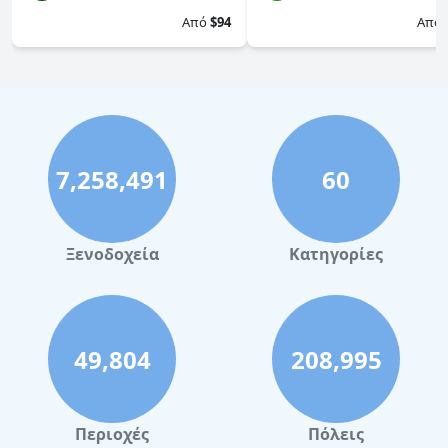
Από
$94
Από
7,258,491
60
Ξενοδοχεία
Κατηγορίες
49,804
208,995
Περιοχές
Πόλεις