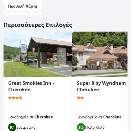
Προβολή Χάρτη
Περισσότερες Επιλογές
Great Smokies Inn -
Super 8 by Wyndham
Cherokee
Cherokee
Ξενοδοχείο
σε
Cherokee
Ξενοδοχείο
σε
Cherokee
Εξαιρετικό
Πολύ Καλό
9.1
8.0