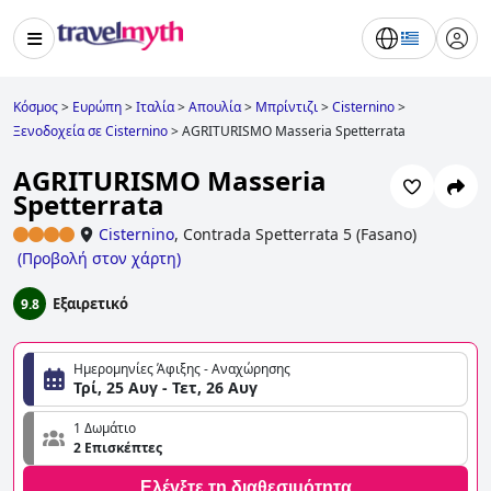
Κόσμος
>
Ευρώπη
>
Ιταλία
>
Απουλία
>
Μπρίντιζι
>
Cisternino
>
Ξενοδοχεία σε Cisternino
>
AGRITURISMO Masseria Spetterrata
AGRITURISMO Masseria
Spetterrata
Cisternino
,
Contrada Spetterrata 5 (Fasano)
(
Προβολή στον χάρτη
)
Εξαιρετικό
9.8
Ημερομηνίες Άφιξης - Αναχώρησης
Τρί, 25 Αυγ - Τετ, 26 Αυγ
1 Δωμάτιο
2 Επισκέπτες
Ελέγξτε τη διαθεσιμότητα