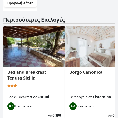
Προβολή Χάρτη
Περισσότερες Επιλογές
Bed and Breakfast
Borgo Canonica
Tenuta Sicilia
Bed & Breakfast
σε
Ostuni
Ξενοδοχείο
σε
Cisternino
Εξαιρετικό
Εξαιρετικό
9.3
9.4
Από
$90
Από
$