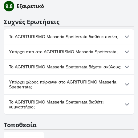
9.8
Εξαιρετικό
Συχνές Ερωτήσεις
Το AGRITURISMO Masseria Spetterrata διαθέτει πισίνα;
Ναι, το AGRITURISMO Masseria Spetterrata διαθέτει πισίνα/
Υπάρχει σπα στο AGRITURISMO Masseria Spetterrata;
πισίνες που ανήκουν σε μία ή περισσότερες από τις ακόλουθες
κατηγορίες: Εξωτερική Πισίνα.
Όχι, το AGRITURISMO Masseria Spetterrata δεν διαθέτει σπα.
Το AGRITURISMO Masseria Spetterrata δέχεται σκύλους;
Όχι, το AGRITURISMO Masseria Spetterrata δεν δέχεται
Υπάρχει χώρος πάρκινγκ στο AGRITURISMO Masseria
σκύλους.
Spetterrata;
Ναι, υπάρχουν εγκαταστάσεις πάρκινγκ στο AGRITURISMO
Το AGRITURISMO Masseria Spetterrata διαθέτει
Masseria Spetterrata.
γυμναστήριο;
Όχι, το AGRITURISMO Masseria Spetterrata δεν διαθέτει
Τοποθεσία
γυμναστήριο.