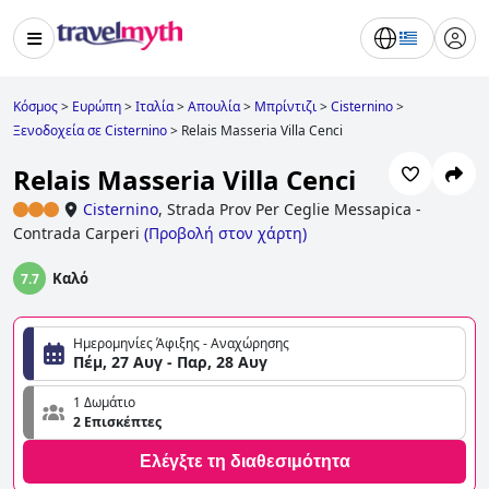
Κόσμος
>
Ευρώπη
>
Ιταλία
>
Απουλία
>
Μπρίντιζι
>
Cisternino
>
Ξενοδοχεία σε Cisternino
>
Relais Masseria Villa Cenci
Relais Masseria Villa Cenci
Cisternino
,
Strada Prov Per Ceglie Messapica -
Contrada Carperi
(
Προβολή στον χάρτη
)
Καλό
7.7
Ημερομηνίες Άφιξης - Αναχώρησης
Πέμ, 27 Αυγ - Παρ, 28 Αυγ
1 Δωμάτιο
2 Επισκέπτες
Ελέγξτε τη διαθεσιμότητα