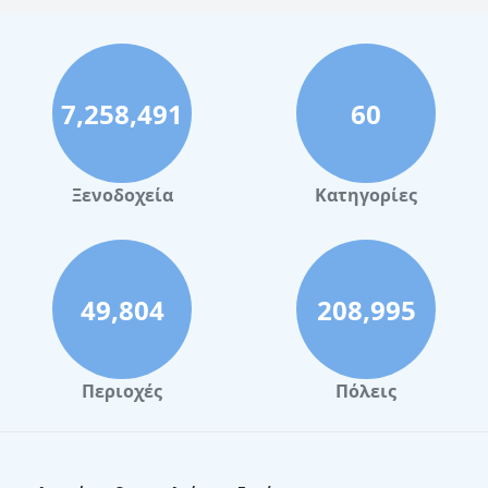
7,258,491
60
Ξενοδοχεία
Κατηγορίες
49,804
208,995
Περιοχές
Πόλεις