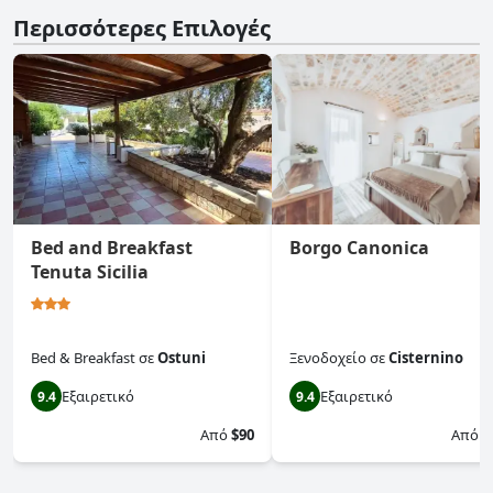
Περισσότερες Επιλογές
Bed and Breakfast
Borgo Canonica
Tenuta Sicilia
Bed & Breakfast
σε
Ostuni
Ξενοδοχείο
σε
Cisternino
Εξαιρετικό
Εξαιρετικό
9.4
9.4
Από
$90
Από
$