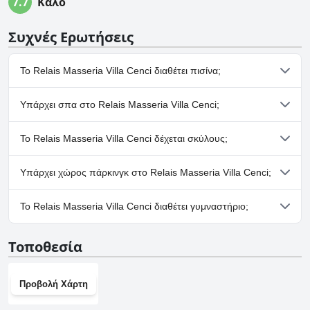
7.7
Καλό
Συχνές Ερωτήσεις
Το Relais Masseria Villa Cenci διαθέτει πισίνα;
Ναι, το Relais Masseria Villa Cenci διαθέτει πισίνα/πισίνες που
Υπάρχει σπα στο Relais Masseria Villa Cenci;
ανήκουν σε μία ή περισσότερες από τις ακόλουθες κατηγορίες:
Εξωτερική Πισίνα.
Όχι, το Relais Masseria Villa Cenci δεν διαθέτει σπα.
Το Relais Masseria Villa Cenci δέχεται σκύλους;
Όχι, το Relais Masseria Villa Cenci δεν δέχεται σκύλους.
Υπάρχει χώρος πάρκινγκ στο Relais Masseria Villa Cenci;
Ναι, υπάρχουν εγκαταστάσεις πάρκινγκ στο Relais Masseria
Το Relais Masseria Villa Cenci διαθέτει γυμναστήριο;
Villa Cenci.
Όχι, το Relais Masseria Villa Cenci δεν διαθέτει γυμναστήριο.
Τοποθεσία
Προβολή Χάρτη