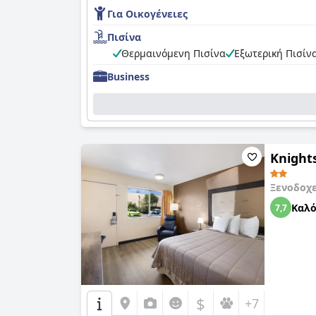
Για Οικογένειες
Πισίνα
Θερμαινόμενη Πισίνα
Εξωτερική Πισίν
Business
Knights
Ξενοδοχ
Καλ
7,7
$
+7