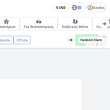
Είσοδος
$ USD
 αστέρων
Για Νιόπαντρους
Ενήλικες Μόνο
Για Οικ
ksville
Elfrida
Προβολή Χάρτη