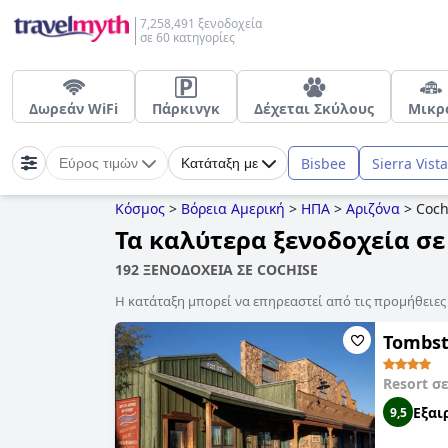
7,258,491 ξενοδοχεία
σε 60 κατηγορίες
Δωρεάν WiFi
Πάρκινγκ
Δέχεται Σκύλους
Μικρ
Bisbee
Sierra Vista
Εύρος τιμών
Κατάταξη με
Κόσμος
>
Βόρεια Αμερική
>
ΗΠΑ
>
Αριζόνα
>
Coch
Τα καλύτερα ξενοδοχεία σε
192 ΞΕΝΟΔΟΧΕΙΑ ΣΕ COCHISE
Η κατάταξη μπορεί να επηρεαστεί από τις προμήθειε
Tombst
Resort σ
Εξαι
9,5