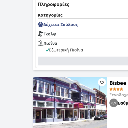
Πληροφορίες
Κατηγορίες
Δέχεται Σκύλους
Γκολφ
Πισίνα
Εξωτερική Πισίνα
Bisbee
Ξενοδοχ
Βαθμ
6,9