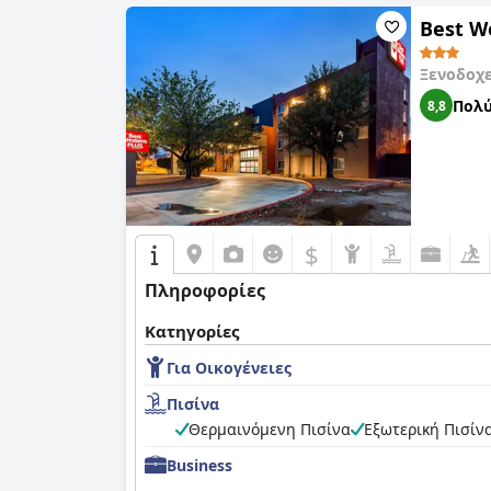
Best W
Ξενοδοχ
Πολύ
8,8
$
Πληροφορίες
Κατηγορίες
Για Οικογένειες
Πισίνα
Θερμαινόμενη Πισίνα
Εξωτερική Πισίν
Business