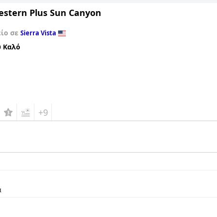
estern Plus Sun Canyon
είο σε
Sierra Vista
 Καλό
+9
α