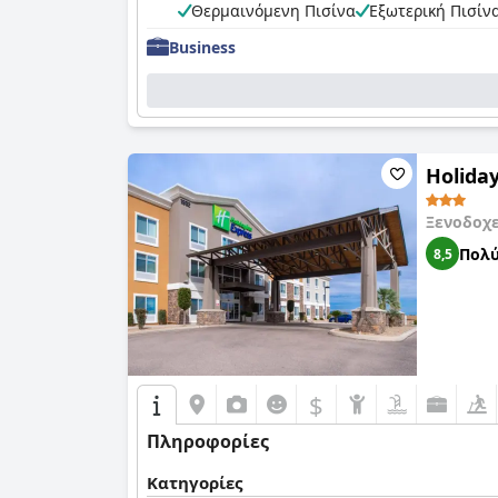
Θερμαινόμενη Πισίνα
Εξωτερική Πισίν
Business
Holiday
Ξενοδοχ
Πολύ
8,5
$
Πληροφορίες
Κατηγορίες