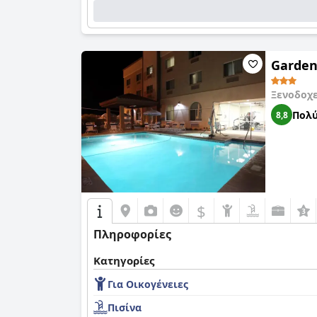
Garden
Ξενοδοχ
Πολύ
8,8
$
Πληροφορίες
Κατηγορίες
Για Οικογένειες
Πισίνα