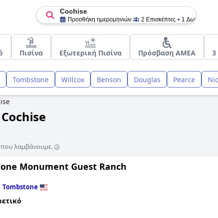
Cochise
Προσθήκη ημερομηνιών
2 Επισκέπτες
1 Δωμάτιο
ό
Πισίνα
Εξωτερική Πισίνα
Πρόσβαση ΑΜΕΑ
3
Tombstone
Willcox
Benson
Douglas
Pearce
Nic
ise
 Cochise
ς που λαμβάνουμε.
one Monument Guest Ranch
ε
Tombstone
ρετικό