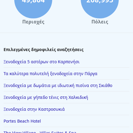
Ξενοδοχεία στην Αστυπάλαια
Ξενοδοχεία στο Πάπιγκο
Περιοχές
Πόλεις
Ξενοδοχεία στην Πόρτο Ράφτη
Ξενοδοχεία στη Βουρβουρού
Ξενοδοχεία στο Κιάτο
Επιλεγμένες δημοφιλείς αναζητήσεις
Ξενοδοχεία στην Πλύτρα
Ξενοδοχεία 5 αστέρων στο Καρπενήσι
Ξενοδοχεία στην Ιερισσό
Τα καλύτερα πολυτελή ξενοδοχεία στην Πάργα
Ξενοδοχεία στον Καραβοστάση
Ξενοδοχεία με δωμάτια με ιδιωτική πισίνα στη Σκιάθο
Ξενοδοχεία στο Λαύριο
Ξενοδοχεία με γήπεδο τένις στη Χαλκιδική
Ξενοδοχεία σε Αμμουδάρα
Ξενοδοχεία στην Κρακοβία
Ξενοδοχεία στην Καστροσυκιά
Ξενοδοχεία στη Σαρωνίδα
Portes Beach Hotel
Ξενοδοχεία στη Μακρινίτσα
The View Village - Villas Suites & Spa