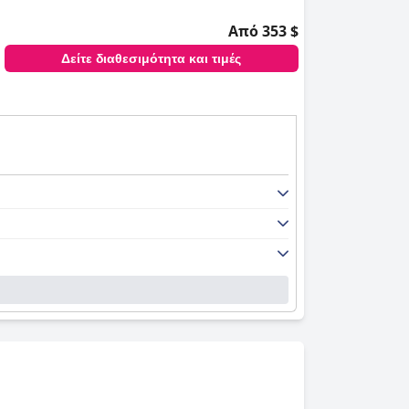
κό πλεονέκτημα. Η ευκολία να βρίσκεσαι
ου γκολφ. Επιπλέον, το ξενοδοχείο χρησιμεύει
Από 353 $
lenmorangie.
Δείτε διαθεσιμότητα και τιμές
λλοντας σε μια ξεκούραστη διαμονή. Παρόλο
ι ικανοποίησης.
ορίζοντας θερμά τους επισκέπτες με τους
ισχύουν την εμπειρία για τους ιδιοκτήτες
νετων καταλυμάτων, υψηλής ποιότητας
έπτες των Highlands.