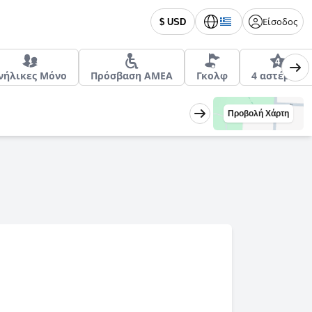
Είσοδος
$ USD
νήλικες Μόνο
Πρόσβαση ΑΜΕΑ
Γκολφ
4 αστέρων
Προβολή Χάρτη