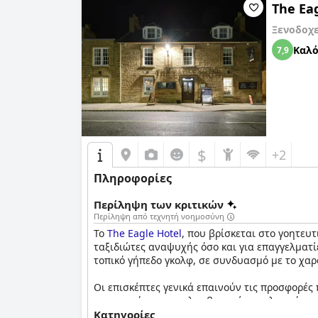
The Ea
Ξενοδοχ
Καλ
7,9
$
+2
Πληροφορίες
Περίληψη των κριτικών
Περίληψη από τεχνητή νοημοσύνη
Το
The Eagle Hotel
, που βρίσκεται στο γοητευτ
ταξιδιώτες αναψυχής όσο και για επαγγελματί
τοπικό γήπεδο γκολφ, σε συνδυασμό με το χαρ
Οι επισκέπτες γενικά επαινούν τις προσφορές
στο μενού, συμπεριλαμβανομένων ελαφρύτερων
πρωινού τόσο ικανοποιητική όσο και απολαυστ
Κατηγορίες