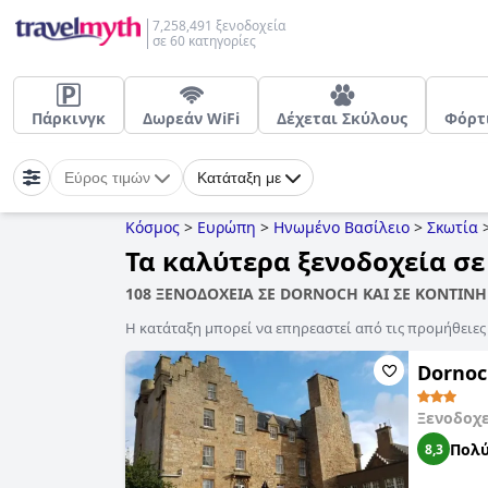
7,258,491 ξενοδοχεία
σε 60 κατηγορίες
Πάρκινγκ
Δωρεάν WiFi
Δέχεται Σκύλους
Φόρτ
Εύρος τιμών
Κατάταξη με
Κόσμος
>
Ευρώπη
>
Ηνωμένο Βασίλειο
>
Σκωτία
Τα καλύτερα ξενοδοχεία σε
108 ΞΕΝΟΔΟΧΕΙΑ ΣΕ DORNOCH ΚΑΙ ΣΕ ΚΟΝΤΙΝ
Η κατάταξη μπορεί να επηρεαστεί από τις προμήθειε
Dornoc
Ξενοδοχ
Πολύ
8,3