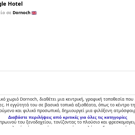
gle Hotel
είο σε
Dornoch
ό
ικό χωριό Dornoch, διαθέτει μια κεντρική, γραφική τοποθεσία που
ες. Η εγγύτητά του σε βασικά τοπικά αξιοθέατα, όπως το κέντρο 
ούμενο και φιλικό προσωπικό, δημιουργεί μια φιλόξενη ατμόσφαιρ
Διαβάστε περιλήψεις από κριτικές για όλες τις κατηγορίες
 πρωινού του ξενοδοχείου, τονίζοντας το πλούσιο και φρεσκομαγει
 επιλογών, όπως φρούτα και γιαούρτι, καλύπτει διαφορετικές πρ
ική. Αν και αναφέρονται μικρές ασυνέπειες στην εξυπηρέτηση κα