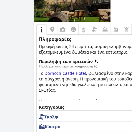
$
Πληροφορίες
Προσφέροντας 24 δωμάτια, συμπεριλαμβανομέν
εξατομικευμένα δωμάτια και ένα εστιατόριο.
Περίληψη των κριτικών
Περίληψη από τεχνητή νοημοσύνη
Το
Dornoch Castle Hotel
, φωλιασμένο στην καρ
τη σύγχρονη άνεση. Η προνομιακή του τοποθεσ
φημισμένα γήπεδα γκολφ και μια ποικιλία επι
Σκωτίας.
Οι επισκέπτες συχνά επαινούν το εντυπωσιακό 
του προσωπικού του. Τα δωμάτια, γνωστά για 
Κατηγορίες
ύπνο. Ορισμένα δωμάτια προσφέρουν όμορφη θ
Γκολφ
θόρυβο. Η γοητευτική διακόσμηση και η ιστορ
Κάστρο
Οι επιλογές φαγητού του ξενοδοχείου, συμπερ