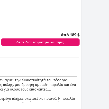
Από 189 $
Δείτε διαθεσιμότητα και τιμές
 ενισχύει την ελκυστικότητά του τόσο για
της πόλης, μια όμορφη αμμώδη παραλία και ένα
α για όλους τους επισκέπτες.
ρεμένο πλήρες σκωτσέζικο πρωινό. Η ποικιλία
οτιμήσεις, καθιστώντας την εμπειρία του
ι την ποιότητα του φαγητού, το πρωινό