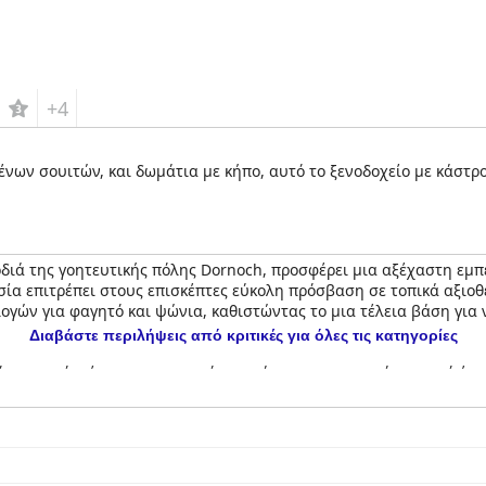
+4
ων σουιτών, και δωμάτια με κήπο, αυτό το ξενοδοχείο με κάστρ
διά της γοητευτικής πόλης Dornoch, προσφέρει μια αξέχαστη εμπε
ία επιτρέπει στους επισκέπτες εύκολη πρόσβαση σε τοπικά αξιοθέ
λογών για φαγητό και ψώνια, καθιστώντας το μια τέλεια βάση για 
Διαβάστε περιλήψεις από κριτικές για όλες τις κατηγορίες
ιστορικό κτίριο για την ατμόσφαιρά του, που ενισχύεται από ένα
την καθαριότητα και την άνεσή τους, διαθέτουν μεγάλα, πολυτελ
έα, παρέχοντας ένα γαλήνιο περιβάλλον παρά τις μικρές διαφορέ
ική αίσθηση κάνουν τους επισκέπτες να νιώθουν ότι ταξιδεύουν π
ιλαμβανομένου του πρωινού και του δείπνου, είναι ιδιαίτερα αν