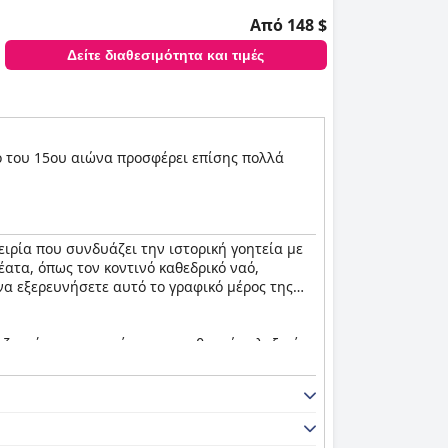
Από 148 $
Δείτε διαθεσιμότητα και τιμές
ο του 15ου αιώνα προσφέρει επίσης πολλά
ιρία που συνδυάζει την ιστορική γοητεία με
ατα, όπως τον κοντινό καθεδρικό ναό,
να εξερευνήσετε αυτό το γραφικό μέρος της
 ζεστό μπαρ με ουίσκι και τη θερμή φιλοξενία
ή κρεβάτια που εξασφαλίζουν ξεκούραστο
ς στη θερμοκρασία και τον περιστασιακό
ίσω στο χρόνο.
αγνωρισμένες. Το πρωινό περιγράφεται συχνά