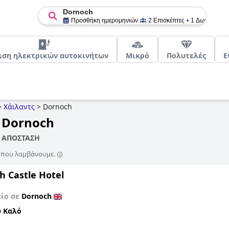
Dornoch
Προσθήκη ημερομηνιών
2 Επισκέπτες
1 Δωμάτιο
ιση ηλεκτρικών αυτοκινήτων
Μικρό
Πολυτελές
Ε
>
Χάιλαντς
>
Dornoch
 Dornoch
Η ΑΠΟΣΤΑΣΗ
ς που λαμβάνουμε.
h Castle Hotel
είο σε
Dornoch
 Καλό