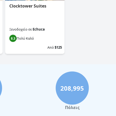
Clocktower Suites
Ξενοδοχείο
σε
Echuca
Πολύ Καλό
8.3
Από
$125
208,995
Πόλεις