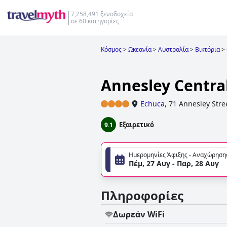
7,258,491 ξενοδοχεία
σε 60 κατηγορίες
Κόσμος
>
Ωκεανία
>
Αυστραλία
>
Βικτόρια
>
Annesley Centra
Echuca
,
71 Annesley Stre
Εξαιρετικό
9.1
Ημερομηνίες Άφιξης - Αναχώρηση
Πέμ, 27 Αυγ - Παρ, 28 Αυγ
Πληροφορίες
Δωρεάν WiFi