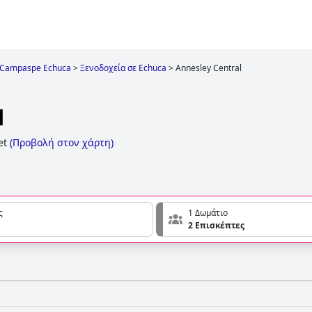
Campaspe Echuca
>
Ξενοδοχεία σε Echuca
>
Annesley Central
l
et
(
Προβολή στον χάρτη
)
ς
1 Δωμάτιο
2 Επισκέπτες