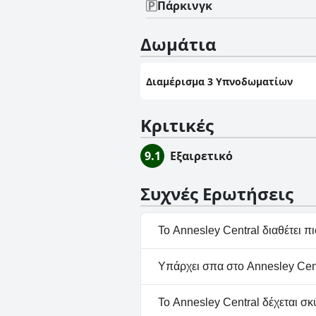
Πάρκινγκ
Δωμάτια
Διαμέρισμα 3 Υπνοδωματίων
Κριτικές
9.1
Εξαιρετικό
Συχνές Ερωτήσεις
Το Annesley Central διαθέτει πι
Όχι, το Annesley Central δεν 
Υπάρχει σπα στο Annesley Cent
Όχι, το Annesley Central δεν 
Το Annesley Central δέχεται σκ