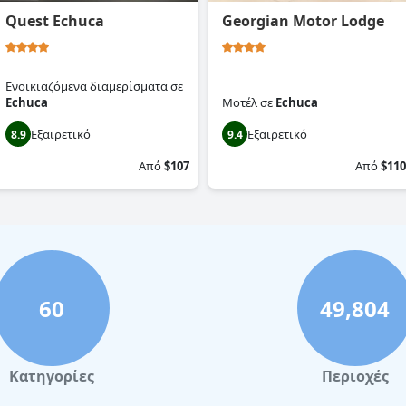
Quest Echuca
Georgian Motor Lodge
Ενοικιαζόμενα διαμερίσματα
σε
Echuca
Μοτέλ
σε
Echuca
Εξαιρετικό
Εξαιρετικό
8.9
9.4
Από
$107
Από
$110
60
49,804
Κατηγορίες
Περιοχές