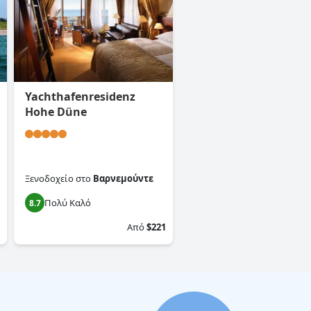
Yachthafenresidenz
Hohe Düne
Ξενοδοχείο
στο
Βαρνεμούντε
Πολύ Καλό
8.7
Από
$221