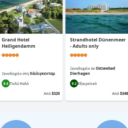
Grand Hotel
Strandhotel Dünenmeer
Heiligendamm
- Adults only
Ξενοδοχείο
σε
Ostseebad
Ξενοδοχείο
στη
Χάιλιγκενταμ
Dierhagen
Πολύ Καλό
Εξαιρετικό
8.4
9.2
Από
$320
Από
$348