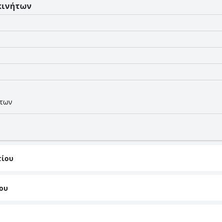
κινήτων
ήτων
τίου
ου