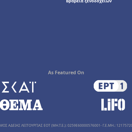
Βραβεία ξενοδοχείων
As Featured On
ΜΟΣ ΑΔΕΙΑΣ ΛΕΙΤΟΥΡΓΙΑΣ ΕΟΤ (MH.T.E.): 0259Ε60000576001- Γ.Ε.ΜΗ.: 1217572