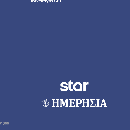
Travelmyth GPT
01000