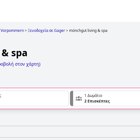
g Vorpommern
>
Ξενοδοχεία σε Gager
>
mönchgut living & spa
 & spa
οβολή στον χάρτη
)
ς
1 Δωμάτιο
2 Επισκέπτες