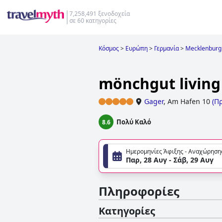
7,258,491 ξενοδοχεία
σε 60 κατηγορίες
Κόσμος
>
Ευρώπη
>
Γερμανία
>
Mecklenbur
mönchgut living
Gager
,
Am Hafen 10
(
Πρ
Πολύ Καλό
8.6
Ημερομηνίες Άφιξης - Αναχώρηση
Παρ, 28 Αυγ - Σάβ, 29 Αυγ
Πληροφορίες
Κατηγορίες