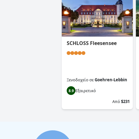
SCHLOSS Fleesensee
Ξενοδοχείο
σε
Goehren-Lebbin
Εξαιρετικό
8.9
Από
$231