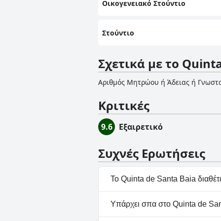
Οικογενειακό Στούντιο
Στούντιο
Σχετικά με το Quinta
Αριθμός Μητρώου ή Άδειας ή Γνωστ
Κριτικές
9.6
Εξαιρετικό
Συχνές Ερωτήσεις
Το Quinta de Santa Baia διαθέτε
Ναι, το Quinta de Santa Baia
Υπάρχει σπα στο Quinta de San
κατηγορίες: Εξωτερική Πισίνα