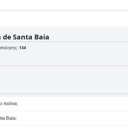
 de Santa Baia
οποίησης
:
134
ι πισίνα;
 διαθέτει πισίνα/πισίνες που ανήκουν σε μία ή περισσότερ
ta Baia;
.