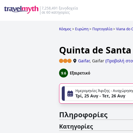
7,258,491 ξενοδοχεία
σε 60 κατηγορίες
Κόσμος
>
Ευρώπη
>
Πορτογαλία
>
Viana do 
Quinta de Santa
Gaifar
,
Gaifar
(
Προβολή στο
Εξαιρετικό
9.6
Ημερομηνίες Άφιξης - Αναχώρηση
Τρί, 25 Αυγ - Τετ, 26 Αυγ
Πληροφορίες
Κατηγορίες