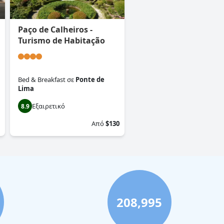
Paço de Calheiros -
Turismo de Habitação
Bed & Breakfast
σε
Ponte de
Lima
Εξαιρετικό
8.9
Από
$130
208,995