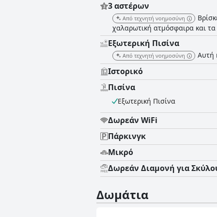
3 αστέρων
Βρίσκ
Από τεχνητή νοημοσύνη
χαλαρωτική ατμόσφαιρα και τα
Εξωτερική Πισίνα
Αυτή 
Από τεχνητή νοημοσύνη
Ιστορικό
Πισίνα
Εξωτερική Πισίνα
Δωρεάν WiFi
Πάρκινγκ
Μικρό
Δωρεάν Διαμονή για Σκύλο
Δωμάτια