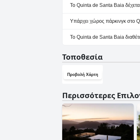
Όχι, το Quinta de Santa Baia 
Το Quinta de Santa Baia δέχετα
Όχι, το Quinta de Santa Baia 
Υπάρχει χώρος πάρκινγκ στο Qu
Ναι, υπάρχουν εγκαταστάσεις 
Το Quinta de Santa Baia διαθέτ
Όχι, το Quinta de Santa Baia 
Τοποθεσία
Προβολή Χάρτη
Περισσότερες Επιλο