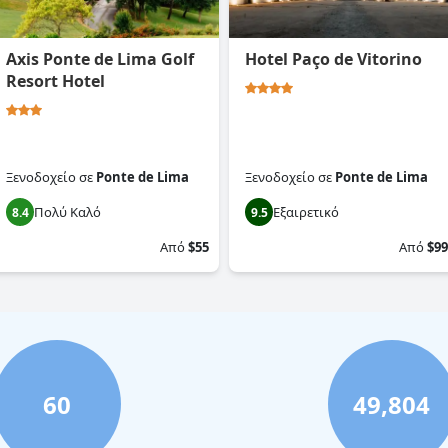
Axis Ponte de Lima Golf
Hotel Paço de Vitorino
Resort Hotel
Ξενοδοχείο
σε
Ponte de Lima
Ξενοδοχείο
σε
Ponte de Lima
Πολύ Καλό
Εξαιρετικό
8.4
9.5
Από
$55
Από
$99
60
49,804