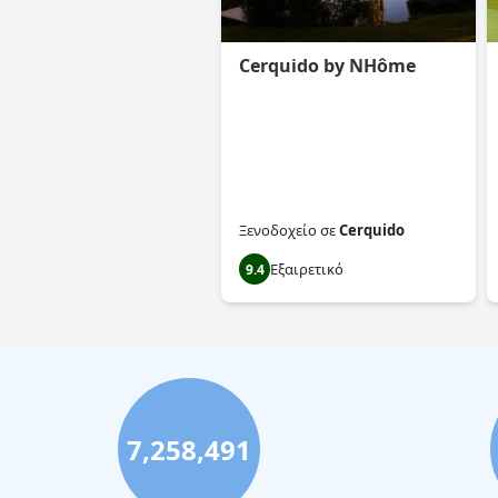
Cerquido by NHôme
Ξενοδοχείο
σε
Cerquido
Εξαιρετικό
9.4
7,258,491