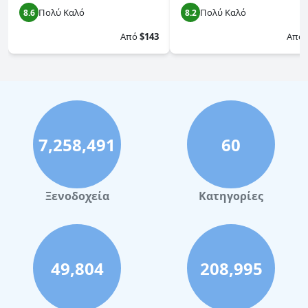
Πολύ Καλό
Πολύ Καλό
8.6
8.2
Από
$143
Από
7,258,491
60
Ξενοδοχεία
Κατηγορίες
49,804
208,995