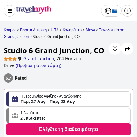
Κόσμος
>
Βόρεια Αμερική
>
ΗΠΑ
>
Κολοράντο
>
Mesa
>
Ξενοδοχεία σε
Grand Junction
>
Studio 6 Grand Junction, CO
Studio 6 Grand Junction, CO
Grand Junction
,
704 Horizon
Drive
(
Προβολή στον χάρτη
)
Rated
6.7
Ημερομηνίες Άφιξης - Αναχώρησης
Πέμ, 27 Αυγ - Παρ, 28 Αυγ
1 Δωμάτιο
2 Επισκέπτες
Ελέγξτε τη διαθεσιμότητα