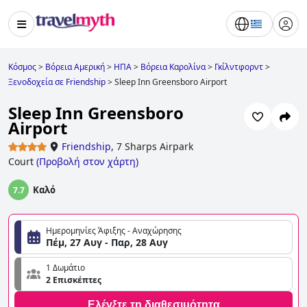
Κόσμος
>
Βόρεια Αμερική
>
ΗΠΑ
>
Βόρεια Καρολίνα
>
Γκίλντφορντ
>
Ξενοδοχεία σε Friendship
>
Sleep Inn Greensboro Airport
Sleep Inn Greensboro
Airport
Friendship
,
7 Sharps Airpark
Court
(
Προβολή στον χάρτη
)
Καλό
7.7
Ημερομηνίες Άφιξης - Αναχώρησης
Πέμ, 27 Αυγ - Παρ, 28 Αυγ
1 Δωμάτιο
2 Επισκέπτες
Ελέγξτε τη διαθεσιμότητα