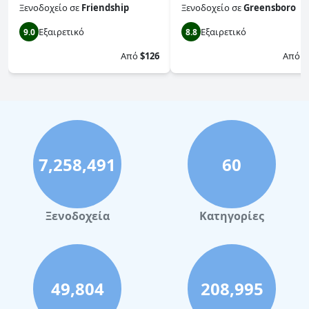
Ξενοδοχείο
σε
Friendship
Ξενοδοχείο
σε
Greensboro
Εξαιρετικό
Εξαιρετικό
9.0
8.8
Από
$126
Από
$
7,258,491
60
Ξενοδοχεία
Κατηγορίες
49,804
208,995