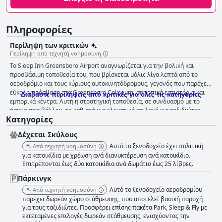
Πληροφορίες
Περίληψη των κριτικών
Περίληψη από τεχνητή νοημοσύνη
Το Sleep Inn Greensboro Airport αναγνωρίζεται για την βολική και
προσβάσιμη τοποθεσία του, που βρίσκεται μόλις λίγα λεπτά από το
αεροδρόμιο και τους κύριους αυτοκινητόδρομους, γεγονός που παρέχει
εύκολη πρόσβαση στο Greensboro Coliseum, σε τοπικά εστιατόρια και
Διαβάστε περιλήψεις από κριτικές για όλες τις κατηγορίες
εμπορικά κέντρα. Αυτή η στρατηγική τοποθεσία, σε συνδυασμό με το
ήσυχο περιβάλλον, το καθιστά μια ελκυστική επιλογή για ταξιδιώτες
Κατηγορίες
που αναζητούν τόσο ηρεμία όσο και εγγύτητα σε βασικές ανέσεις. Παρά
τις ανησυχίες σχετικά με τον περιορισμένο χώρο στάθμευσης και την
Δέχεται Σκύλους
απόστασή του από το κέντρο της πόλης, η οικονομική τιμή και η ευκολία
του ξενοδοχείου ξεχωρίζουν. Οι επιλογές πρωινού στο Sleep Inn
Αυτό το ξενοδοχείο έχει πολιτική
Από τεχνητή νοημοσύνη
Greensboro Airport λαμβάνουν μικτές κριτικές. Θετικά, οι επισκέπτες
για κατοικίδια με χρέωση ανά διανυκτέρευση ανά κατοικίδιο.
εκτιμούν την καθαριότητα, τον καλό καφέ και τη συμπερίληψη
Επιτρέπονται έως δύο κατοικίδια ανά δωμάτιο έως 25 λίβρες.
φρεσκοψημένων βάφλων, ομελέτας και μπέικον. Ωστόσο, ένας
Πάρκινγκ
σημαντικός αριθμός επισκεπτών ζητά περισσότερη ποικιλία και
Αυτό το ξενοδοχείο αεροδρομίου
Από τεχνητή νοημοσύνη
εκφράζει απογοήτευση για τις περιορισμένες επιλογές, ιδιαίτερα την
παρέχει δωρεάν χώρο στάθμευσης, που αποτελεί βασική παροχή
έλλειψη ζεστού φαγητού και τη βασική φύση του πρωινού που
για τους ταξιδιώτες. Προσφέρει επίσης πακέτα Park, Sleep & Fly με
παρέχεται κατά τη διάρκεια του COVID-19. Οι επισκέπτες γενικά
εκτεταμένες επιλογές δωρεάν στάθμευσης, ενισχύοντας την
βρίσκουν τα δωμάτια στο Sleep Inn Greensboro Airport καθαρά, άνετα