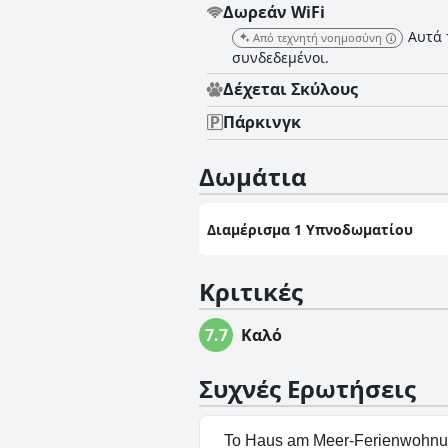
Δωρεάν WiFi
Αυτά 
Από τεχνητή νοημοσύνη
συνδεδεμένοι.
Δέχεται Σκύλους
Πάρκινγκ
Δωμάτια
Διαμέρισμα 1 Υπνοδωματίου
Κριτικές
7.7
Καλό
Συχνές Ερωτήσεις
Το Haus am Meer-Ferienwohnung