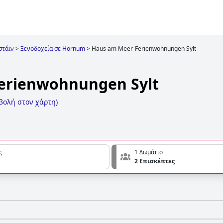
στάιν
>
Ξενοδοχεία σε Hornum
>
Haus am Meer-Ferienwohnungen Sylt
erienwohnungen Sylt
βολή στον χάρτη
)
ς
1 Δωμάτιο
2 Επισκέπτες