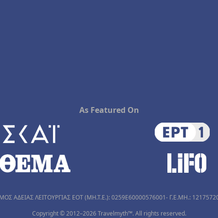
As Featured On
ΜΟΣ ΑΔΕΙΑΣ ΛΕΙΤΟΥΡΓΙΑΣ ΕΟΤ (MH.T.E.): 0259Ε60000576001- Γ.Ε.ΜΗ.: 1217572
Copyright © 2012–2026 Travelmyth™. All rights reserved.