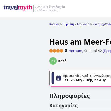
7,258,491 ξενοδοχεία
σε 60 κατηγορίες
Κόσμος
>
Ευρώπη
>
Γερμανία
>
Σλέσβιχ-Χολ
Haus am Meer-F
Hornum
,
Steintal 42
(
Προ
Καλό
7.7
Ημερομηνίες Άφιξης - Αναχώρηση
Τετ, 26 Αυγ - Πέμ, 27 Αυγ
Πληροφορίες
Κατηγορίες