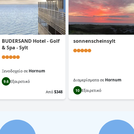
BUDERSAND Hotel - Golf
sonnenscheinsylt
& Spa - Sylt
Ξενοδοχείο
σε
Hornum
Διαμερίσματα
σε
Hornum
Εξαιρετικό
9.6
Εξαιρετικό
10
Από
$348