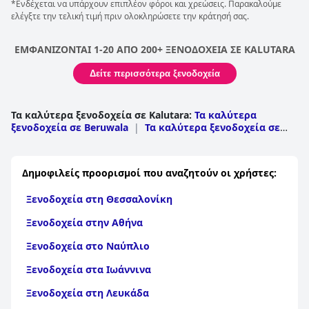
*Ενδέχεται να υπάρχουν επιπλέον φόροι και χρεώσεις. Παρακαλούμε
ελέγξτε την τελική τιμή πριν ολοκληρώσετε την κράτησή σας.
ΕΜΦΑΝΙΖΟΝΤΑΙ 1-20 ΑΠΟ 200+ ΞΕΝΟΔΟΧΕΙΑ ΣΕ KALUTARA
Δείτε περισσότερα ξενοδοχεία
Τα καλύτερα ξενοδοχεία σε Kalutara
:
Τα καλύτερα
ξενοδοχεία σε Beruwala
|
Τα καλύτερα ξενοδοχεία σε
Panadura
|
Τα καλύτερα ξενοδοχεία σε Kalutara
|
Τα
καλύτερα ξενοδοχεία σε Horana
|
Τα καλύτερα
ξενοδοχεία σε Bandaragama
|
Τα καλύτερα ξενοδοχεία
Δημοφιλείς προορισμοί που αναζητούν οι χρήστες:
σε Mathugama
|
Τα καλύτερα ξενοδοχεία σε Ingiriya
|
Τα καλύτερα ξενοδοχεία σε Palindanuwara
|
Τα
Ξενοδοχεία στη Θεσσαλονίκη
καλύτερα ξενοδοχεία σε Walallawita
|
Τα καλύτερα
ξενοδοχεία σε Agalawatta
|
Τα καλύτερα ξενοδοχεία σε
Ξενοδοχεία στην Αθήνα
Dodangoda
Ξενοδοχεία στο Ναύπλιο
Ξενοδοχεία στα Ιωάννινα
Ξενοδοχεία στη Λευκάδα