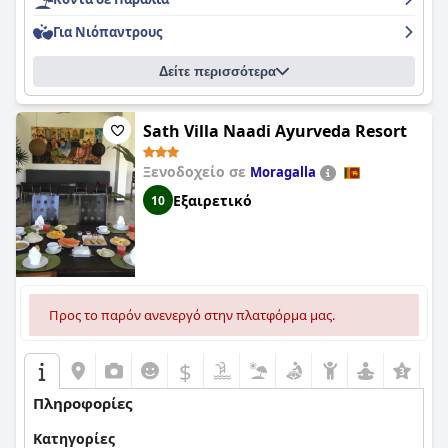
Για Νιόπαντρους
Δείτε περισσότερα
Sath Villa Naadi Ayurveda Resort
Ξενοδοχείο σε
Moragalla
Εξαιρετικό
10
Προς το παρόν ανενεργό στην πλατφόρμα μας.
$
Πληροφορίες
Κατηγορίες