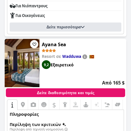
Για Νιόπαντρους
Για Οικογένειες
Δείτε περισσότερα
Ayana Sea
Resort σε
Wadduwa
Εξαιρετικό
9,2
Από 165 $
Δείτε διαθεσιμότητα και τιμές
$
Πληροφορίες
Περίληψη των κριτικών
Περίληψη από τεχνητή νοημοσύνη