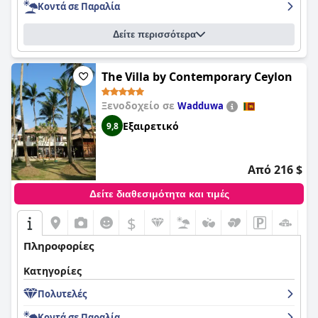
Κοντά σε Παραλία
Δείτε περισσότερα
The Villa by Contemporary Ceylon
Ξενοδοχείο σε
Wadduwa
Εξαιρετικό
9,8
Από 216 $
Δείτε διαθεσιμότητα και τιμές
$
Πληροφορίες
Κατηγορίες
Πολυτελές
Κοντά σε Παραλία