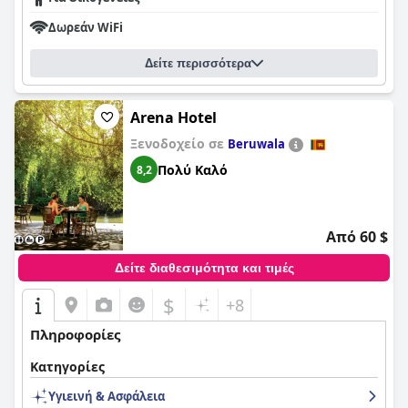
Δωρεάν WiFi
Δείτε περισσότερα
Arena Hotel
Ξενοδοχείο σε
Beruwala
Πολύ Καλό
8,2
Από 60 $
Δείτε διαθεσιμότητα και τιμές
$
+8
Πληροφορίες
Κατηγορίες
Υγιεινή & Ασφάλεια