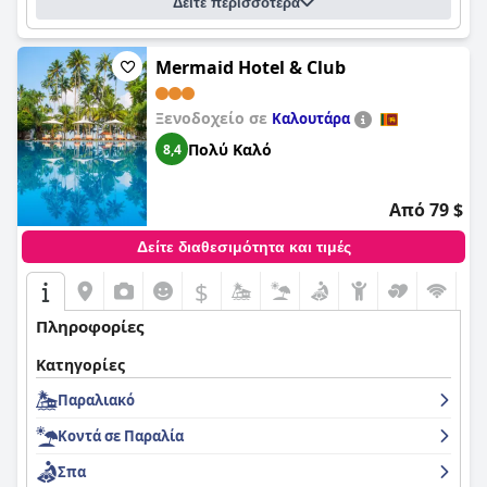
Δείτε περισσότερα
Mermaid Hotel & Club
Ξενοδοχείο σε
Καλουτάρα
Πολύ Καλό
8,4
Από 79 $
Δείτε διαθεσιμότητα και τιμές
$
Πληροφορίες
Κατηγορίες
Παραλιακό
Κοντά σε Παραλία
Σπα