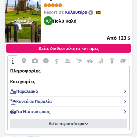
Resort σε
Καλουτάρα
Πολύ Καλό
8,7
Από 123 $
Δείτε διαθεσιμότητα και τιμές
$
Πληροφορίες
Κατηγορίες
Παραλιακό
Κοντά σε Παραλία
Για Νιόπαντρους
Δείτε περισσότερα