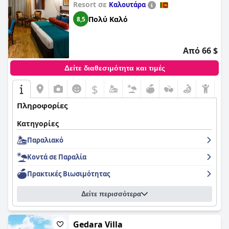
Resort σε
Καλουτάρα
Πολύ Καλό
8,5
Από 66 $
Δείτε διαθεσιμότητα και τιμές
$
Πληροφορίες
Κατηγορίες
Παραλιακό
Κοντά σε Παραλία
Πρακτικές Bιωσιμότητας
Δείτε περισσότερα
Gedara Villa