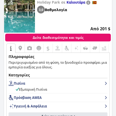
Holiday Park σε
Καλουτάρα
Βαθμολογία
3,0
Από 201 $
Δείτε διαθεσιμότητα και τιμές
$
+4
Πληροφορίες
Περιτριγυρισμένο από τη φύση, το ξενοδοχείο προσφέρει μια
εμπειρία ευεξίας για όλους.
Κατηγορίες
Πισίνα
Εξωτερική Πισίνα
Πρόσβαση ΑΜΕΑ
Υγιεινή & Ασφάλεια