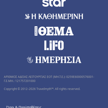
ΑΡΙΘΜΟΣ ΑΔΕΙΑΣ ΛΕΙΤΟΥΡΓΙΑΣ ΕΟΤ (MH.T.E.): 0259Ε60000576001-
Γ.Ε.ΜΗ.: 121757201000
Copyright © 2012–2026 Travelmyth™. All rights reserved.
Όροι & Προϋποθέσεις