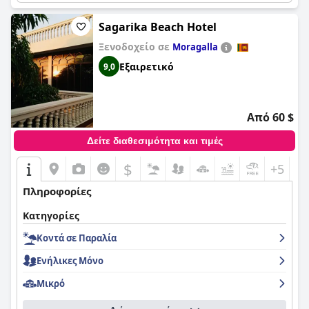
Sagarika Beach Hotel
Ξενοδοχείο σε
Moragalla
Εξαιρετικό
9,0
Από 60 $
Δείτε διαθεσιμότητα και τιμές
$
+5
Πληροφορίες
Κατηγορίες
Κοντά σε Παραλία
Ενήλικες Μόνο
Μικρό