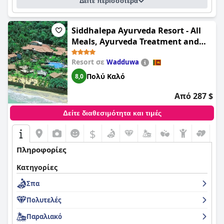
Δείτε περισσότερα
Siddhalepa Ayurveda Resort - All
Meals, Ayurveda Treatment and
Yoga
Resort σε
Wadduwa
Πολύ Καλό
8,0
Από 287 $
Δείτε διαθεσιμότητα και τιμές
$
Πληροφορίες
Κατηγορίες
Σπα
Πολυτελές
Παραλιακό