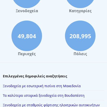
Ξενοδοχεία στη Σκιάθο
Ξενοδοχεία στην Πόλη Χανίων
Ξενοδοχεία
Κατηγορίες
Ξενοδοχεία στη Ρόδο
Ξενοδοχεία στη Σύρο
Ξενοδοχεία στη Μάνη
49,804
208,995
Ξενοδοχεία στη Ναύπακτο
Ξενοδοχεία στη Σαμοθράκη
Περιοχές
Πόλεις
Ξενοδοχεία στο Αγρίνιο
Ξενοδοχεία στη Βουδαπέστη
Ξενοδοχεία στα Κύθηρα
Επιλεγμένες δημοφιλείς αναζητήσεις
Ξενοδοχεία στην Ουρανούπολη
Ξενοδοχεία με εσωτερική πισίνα στη Μακεδονία
Ξενοδοχεία στον Άγιο Νικόλαο
Τα καλύτερα ιστορικά ξενοδοχεία στη Βουδαπέστη
Ξενοδοχεία στη Δημητσάνα
Ξενοδοχεία με σταθμούς φόρτισης ηλεκτρικών αυτοκινήτων
Ξενοδοχεία στην Ιτέα