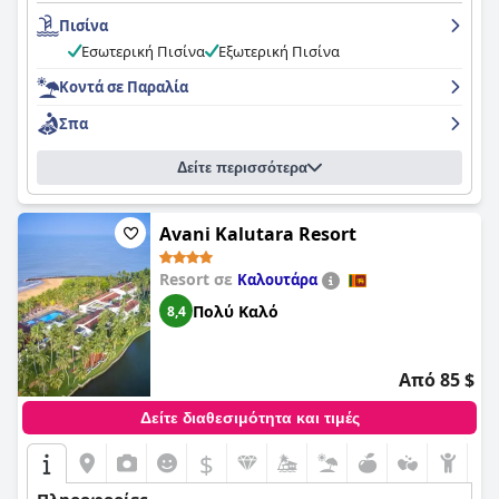
Πισίνα
Εσωτερική Πισίνα
Εξωτερική Πισίνα
Κοντά σε Παραλία
Σπα
Δείτε περισσότερα
Avani Kalutara Resort
Resort σε
Καλουτάρα
Πολύ Καλό
8,4
Από 85 $
Δείτε διαθεσιμότητα και τιμές
$