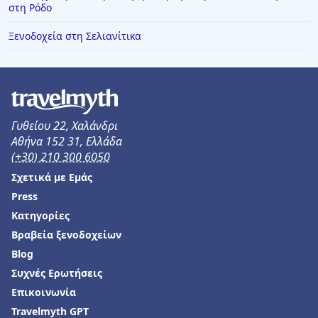
στη Ρόδο
Ξενοδοχεία στο Άμστερνταμ
Ξενοδοχεία στη Σελιανίτικα
Ξενοδοχεία στη Λευκωσία
Ξενοδοχεία στη Γιάλοβα
Ξενοδοχεία στην Αμαλιάδα
Ξενοδοχεία στην Πιερία
Γυθείου 22, Χαλάνδρι
Αθήνα 152 31, Ελλάδα
Ξενοδοχεία στην Πράμαντα
(+30) 210 300 6050
Ξενοδοχεία στην Ηρακλείτσα
Σχετικά με Εμάς
Ξενοδοχεία στη Σελιανίτικα
Press
Κατηγορίες
Ξενοδοχεία στο Καμάρι
Βραβεία ξενοδοχείων
Blog
Συχνές Ερωτήσεις
Επικοινωνία
Travelmyth GPT