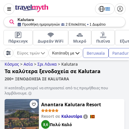
Kalutara
Προσθήκη ημερομηνιών
2 Επισκέπτες
1 Δωμάτιο
Πάρκινγκ
Δωρεάν WiFi
Μικρό
Πισίνα
Εξωτ
Beruwala
Panadur
Εύρος τιμών
Κατάταξη με
Κόσμος
>
Ασία
>
Σρι Λάνκα
>
Kalutara
Τα καλύτερα ξενοδοχεία σε Kalutara
200+ ΞΕΝΟΔΟΧΕΙΑ ΣΕ KALUTARA
Η κατάταξη μπορεί να επηρεαστεί από τις προμήθειες που
λαμβάνουμε.
Anantara Kalutara Resort
Resort σε
Καλουτάρα
Πολύ Καλό
8,6