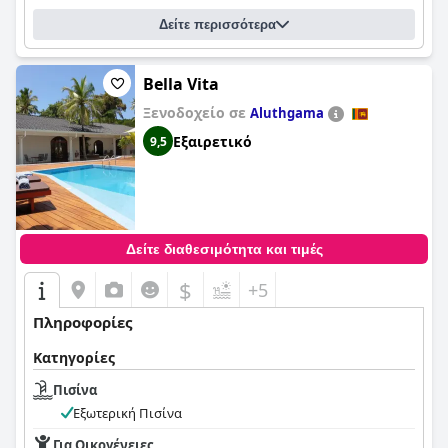
Δείτε περισσότερα
Bella Vita
Ξενοδοχείο σε
Aluthgama
Εξαιρετικό
9,5
Δείτε διαθεσιμότητα και τιμές
$
+5
Πληροφορίες
Κατηγορίες
Πισίνα
Εξωτερική Πισίνα
Για Οικογένειες