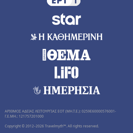
ΑΡΙΘΜΟΣ ΑΔΕΙΑΣ ΛΕΙΤΟΥΡΓΙΑΣ ΕΟΤ (MH.T.E.): 0259Ε60000576001-
Γ.Ε.ΜΗ.: 121757201000
Copyright © 2012–2026 Travelmyth™. All rights reserved.