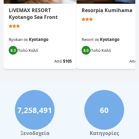
LiVEMAX RESORT
Resorpia Kumihama
Kyotango Sea Front
Ryokan
σε
Kyotango
Resort
σε
Kyotango
Πολύ Καλό
Πολύ Καλό
8.3
8.0
Από
$105
Από
7,258,491
60
Ξενοδοχεία
Κατηγορίες