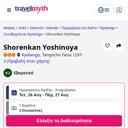
Κόσμος
>
Ασία
>
Ιαπωνία
>
Κανσάι
>
Περιφέρεια του Κιότο
>
Kyotango
>
Ξενοδοχεία σε Kyotango
>
Shorenkan Yoshinoya
Shorenkan Yoshinoya
Kyotango
,
Tangocho Taiza 1297-
3
(
Προβολή στον χάρτη
)
Εξαιρετικό
9.2
Ημερομηνίες Άφιξης - Αναχώρησης
Τετ, 26 Αυγ - Πέμ, 27 Αυγ
1 Δωμάτιο
2 Επισκέπτες
Ελέγξτε τη διαθεσιμότητα