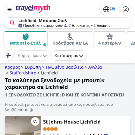
Lichfield, Μπουτίκ-Στυλ
Προσθήκη ημερομηνιών
2 Επισκέπτες
1 Δωμάτιο
Μπουτίκ-Στυλ
Πρόσβαση ΑΜΕΑ
4 αστέρων
Δ
Εύρος τιμών
Κατάταξη με
Κόσμος
>
Ευρώπη
>
Ηνωμένο Βασίλειο
>
Αγγλία
>
Staffordshire
>
Lichfield
Τα καλύτερα ξενοδοχεία με μπουτίκ
χαρακτήρα σε Lichfield
1 ΞΕΝΟΔΟΧΕΙΟ ΣΕ LICHFIELD ΚΑΙ ΣΕ ΚΟΝΤΙΝΗ ΑΠΟΣΤΑΣΗ
Η κατάταξη μπορεί να επηρεαστεί από τις προμήθειες που
λαμβάνουμε.
St Johns House Lichfield