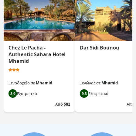
Chez Le Pacha -
Dar Sidi Bounou
Authentic Sahara Hotel
Mhamid
Ξενοδοχείο
σε
Mhamid
Ξενώνας
σε
Mhamid
Εξαιρετικό
Εξαιρετικό
8.9
9.3
Από
$82
Από