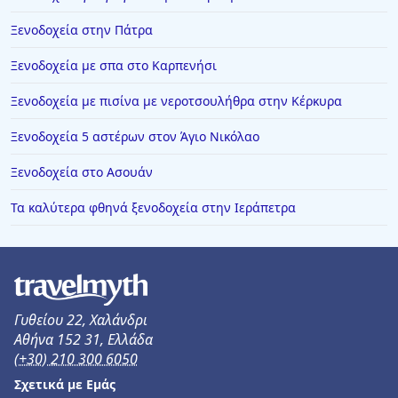
Ξενοδοχεία στην Πάτρα
Ξενοδοχεία με σπα στο Καρπενήσι
Ξενοδοχεία με πισίνα με νεροτσουλήθρα στην Κέρκυρα
Ξενοδοχεία 5 αστέρων στον Άγιο Νικόλαο
Ξενοδοχεία στο Ασουάν
Τα καλύτερα φθηνά ξενοδοχεία στην Ιεράπετρα
Γυθείου 22, Χαλάνδρι
Αθήνα 152 31, Ελλάδα
(+30) 210 300 6050
Σχετικά με Εμάς