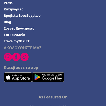
Press
Κατηγορίες
Βραβεία ξενοδοχείων
Blog
Συχνές Ερωτήσεις
Επικοινωνία
Travelmyth GPT
ΑΚΟΛΟΥΘΗΣΤΕ ΜΑΣ
Κατεβάστε το app
As Featured On