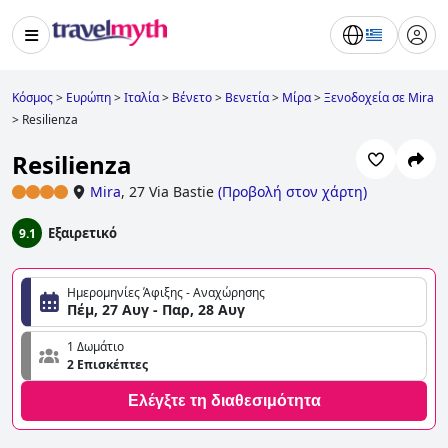
Κόσμος
>
Ευρώπη
>
Ιταλία
>
Βένετο
>
Βενετία
>
Μίρα
>
Ξενοδοχεία σε Mira
>
Resilienza
Resilienza
Mira
,
27 Via Bastie
(
Προβολή στον χάρτη
)
Εξαιρετικό
9.1
Ημερομηνίες Άφιξης - Αναχώρησης
Πέμ, 27 Αυγ - Παρ, 28 Αυγ
1 Δωμάτιο
2 Επισκέπτες
Ελέγξτε τη διαθεσιμότητα