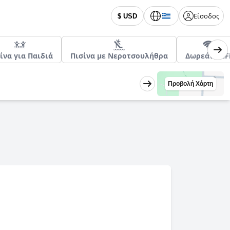
Είσοδος
$ USD
ίνα για Παιδιά
Πισίνα με Νεροτσουλήθρα
Δωρεάν WiF
Προβολή Χάρτη