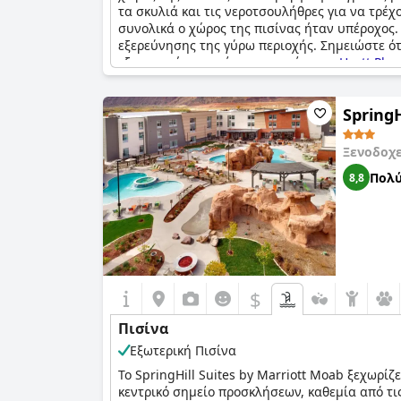
απομακρύνοντας την κούραση της ημέρας. Είτε
τα σκυλιά και τις νεροτσουλήθρες για να τρ
μια αρμονική ισορροπία ενθουσιασμού και χα
συνολικά ο χώρος της πισίνας ήταν υπέροχος.
εξερεύνησης της γύρω περιοχής. Σημειώστε ότ
εξαιρετική εμπειρία στην πισίνα, το
Hyatt Pla
SpringH
Ξενοδοχ
Πολύ
8,8
$
Πισίνα
Εξωτερική Πισίνα
Το SpringHill Suites by Marriott Moab ξεχωρί
κεντρικό σημείο προσκλήσεων, καθεμία από τι