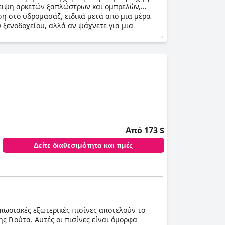
το υδρομασάζ, το Hyatt Place Moab εγγυάται
λλειψη αρκετών ξαπλώστρων και ομπρελών,
ση στο υδρομασάζ, ειδικά μετά από μια μέρα
 ξενοδοχείου, αλλά αν ψάχνετε για μια
Από 173 $
Δείτε διαθεσιμότητα και τιμές
υπωσιακές εξωτερικές πισίνες αποτελούν το
 Γιούτα. Αυτές οι πισίνες είναι όμορφα