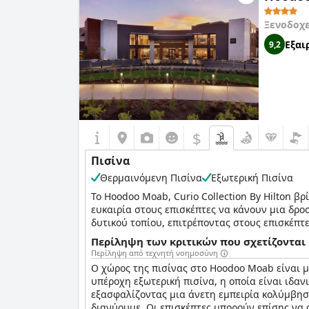
Ξενοδοχ
Εξαι
9,2
$
Πισίνα
Θερμαινόμενη Πισίνα
Εξωτερική Πισίνα
Το Hoodoo Moab, Curio Collection By Hilton β
ευκαιρία στους επισκέπτες να κάνουν μια δρο
δυτικού τοπίου, επιτρέποντας στους επισκέπ
Περίληψη των κριτικών που σχετίζονται 
Επιπλέον, το ξενοδοχείο διαθέτει σπα πλήρου
Περίληψη από τεχνητή νοημοσύνη
αυτή η εξαιρετική εγκατάσταση προσφέρει μια
Ο χώρος της πισίνας στο Hoodoo Moab είναι μ
χαλαρώσουν. Δεν είναι απλά μια διαμονή στο 
υπέροχη εξωτερική πισίνα, η οποία είναι ιδαν
αυθεντικότητα του υπέροχου σχεδιασμού της
εξασφαλίζοντας μια άνετη εμπειρία κολύμβησ
διανύουμε. Οι επισκέπτες μπορούν επίσης να 