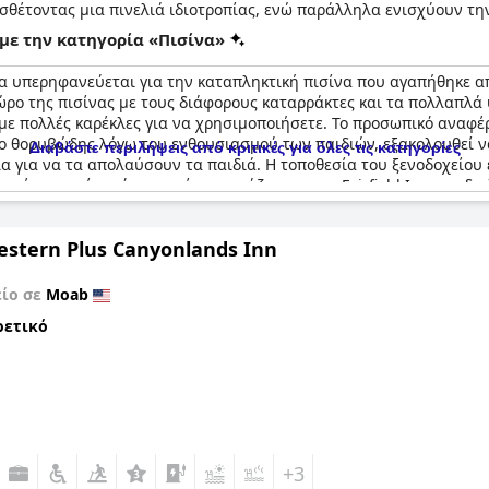
σθέτοντας μια πινελιά ιδιοτροπίας, ενώ παράλληλα ενισχύουν τη
νες αυτές θερμαίνονται και παρέχονται πετσέτες.
με την κατηγορία «Πισίνα»
δώ. Το ξενοδοχείο φιλοξενεί επίσης τρία υδρομασάζ, το καθένα απ
α υπερηφανεύεται για την καταπληκτική πισίνα που αγαπήθηκε από
ληκτικού περιβάλλοντος. Οι νεότεροι επισκέπτες δεν έχουν ξεχαστ
ρο της πισίνας με τους διάφορους καταρράκτες και τα πολλαπλά 
αση splash pad. Το μείγμα διασκέδασης και χαλάρωσης επεκτείνετα
με πολλές καρέκλες για να χρησιμοποιήσετε. Το προσωπικό αναφέρε
περάσετε μια μέρα αναψυχής. Είτε πρόκειται για ένα δροσιστικό μ
ίγο θορυβώδης λόγω του ενθουσιασμού των παιδιών, εξακολουθεί ν
Διαβάστε περιλήψεις από κριτικές για όλες τις κατηγορίες
ην πλαζ, το SpringHill Suites by Marriott Moab προσφέρει κάτι για
α για να τα απολαύσουν τα παιδιά. Η τοποθεσία του ξενοδοχείου 
ονέκτημα είναι ότι η πισίνα μοιράζεται με το Fairfield Inn της δ
ούς. Παρόλα αυτά, οι εγκαταστάσεις της πισίνας είναι εξαιρετικ
estern Plus Canyonlands Inn
είο σε
Moab
ρετικό
+3