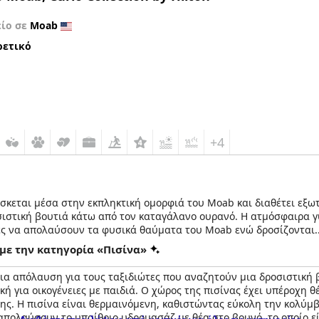
είο σε
Moab
ρετικό
+4
ρίσκεται μέσα στην εκπληκτική ομορφιά του Moab και διαθέτει εξω
σιστική βουτιά κάτω από τον καταγάλανο ουρανό. Η ατμόσφαιρα γ
τες να απολαύσουν τα φυσικά θαύματα του Moab ενώ δροσίζονται.
με την κατηγορία «Πισίνα»
ς εξυπηρέτησης. Με σχολαστικό σχεδιασμό που αντικατοπτρίζει το 
 καθηλωτική εμπειρία, επιτρέποντας στους επισκέπτες να αναζωογ
ια απόλαυση για τους ταξιδιώτες που αναζητούν μια δροσιστική β
Hoodoo Moab, είναι μια ολιστική εμπειρία που συνδυάζει την πολ
ική για οικογένειες με παιδιά. Ο χώρος της πισίνας έχει υπέροχη 
 φύσης.
ης. Η πισίνα είναι θερμαινόμενη, καθιστώντας εύκολη την κολύ
απολαύσουν το υπαίθριο υδρομασάζ με θέα στο βουνό, το οποίο ε