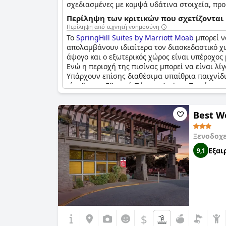
σχεδιασμένες με κομψά υδάτινα στοιχεία, προ
διασφαλιστεί η άνεση κάθε επισκέπτη, οι πισί
Περίληψη των κριτικών που σχετίζονται 
Περίληψη από τεχνητή νοημοσύνη
Όμως οι υδάτινες εμπειρίες δεν τελειώνουν ε
Το
SpringHill Suites by Marriott Moab
μπορεί ν
μπάνιο μετά από μια μέρα εξερεύνησης του εκπ
απολαμβάνουν ιδιαίτερα τον διασκεδαστικό χώ
ειδική παιδική πισίνα και ένα γεμάτο διασκέδ
άψογο και ο εξωτερικός χώρος είναι υπέροχος 
καθιστώντας την ένα ελκυστικό σημείο για να 
Ενώ η περιοχή της πισίνας μπορεί να είναι λ
υδρομασάζ, είτε για ένα ευχάριστο παιχνίδι στ
Υπάρχουν επίσης διαθέσιμα υπαίθρια παιχνίδι
είσοδο του Εθνικού Πάρκου Arches. Το μόνο μει
την εξεύρεση καρεκλών μια πρόκληση κατά καιρ
για οικογένειες.
Best W
Ξενοδοχ
Εξαι
9,1
$