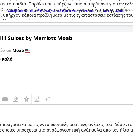
 επιλέξετε να χαλαρώσετε δίπλα στην πισίνα είτε να λιαστείτε σ
έχουν τα παιδιά. Παρόλο που υπήρξαν κάποια παράπονα για την έ
λάρωσης.
 Οι επισκέπτες απόλαυσαν το κολύμπι στην πισίνα και τη χαλάρω
Διαβάστε περιλήψεις από κριτικές για όλες τις κατηγορίες
ι υπήρχαν κάποια προβλήματα με τις εγκαταστάσεις εστίασης του
ce Moab
δεν πρέπει να σας απογοητεύσει.
ill Suites by Marriott Moab
είο σε
Moab
 Καλό
+3
ζει πραγματικά με τις εντυπωσιακές υδάτινες ανέσεις του. Δύο εντ
ς οποίες υπόσχεται μια αναζωογονητική ανάπαυλα από τον ήλιο της