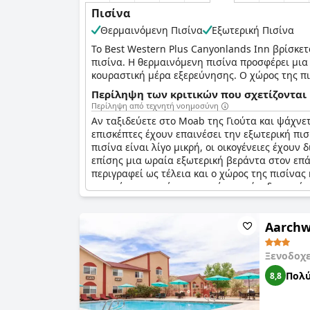
Πισίνα
Θερμαινόμενη Πισίνα
Εξωτερική Πισίνα
Το Best Western Plus Canyonlands Inn βρίσκε
πισίνα. Η θερμαινόμενη πισίνα προσφέρει μια
κουραστική μέρα εξερεύνησης. Ο χώρος της πι
ήλιο της Γιούτα.
Περίληψη των κριτικών που σχετίζονται 
Περίληψη από τεχνητή νοημοσύνη
Περαιτέρω ενίσχυση των εγκαταστάσεων αναψυ
Αν ταξιδεύετε στο Moab της Γιούτα και ψάχνετ
μέρος για αναζωογόνηση, όπου οι επισκέπτες
επισκέπτες έχουν επαινέσει την εξωτερική πισ
πρόγραμμα γυμναστικής τους κατά τη διάρκεια
πισίνα είναι λίγο μικρή, οι οικογένειες έχου
Συνδυάζοντας τη χαλάρωση και τη σωματική ε
επίσης μια ωραία εξωτερική βεράντα στον επά
περιγραφεί ως τέλεια και ο χώρος της πισίνας
ορισμένοι επισκέπτες σημείωσαν ότι δεν υπήρ
περιορισμούς, όσοι απόλαυσαν τον χώρο της π
Aarchw
Ξενοδοχ
Πολύ
8,8