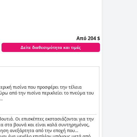
Από 204 $
Δείτε διαθεσιμότητα και τιμές
τερική πισίνα που προσφέρει την τέλεια
ύρω από την πισίνα περικλείει το πνεύμα του
πλούσιο δυτικό τοπίο που το περιβάλλει,
ονήσουν τις αισθήσεις τους και να
ουτιά. Οι επισκέπτες εκστασιάζονται για την
υτέλεια της σύγχρονης ζωής με την
θέα στα βουνά και είναι καλά συντηρημένος,
μβηση ανεξάρτητα από την εποχή που
ίναι ένα μεγάλο επιπλέον μπόνους μετά από