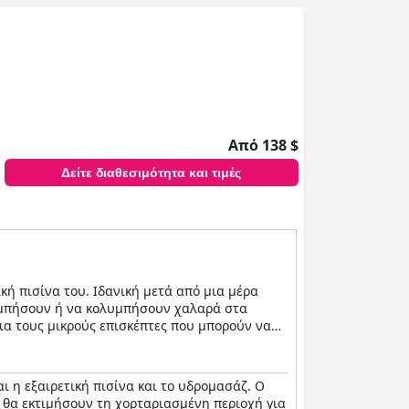
Από 138 $
Δείτε διαθεσιμότητα και τιμές
ή πισίνα του. Ιδανική μετά από μια μέρα
λυμπήσουν ή να κολυμπήσουν χαλαρά στα
ια τους μικρούς επισκέπτες που μπορούν να
ου προσφέρει ένα κατάλυμα γαλήνης και
αι η εξαιρετική πισίνα και το υδρομασάζ. Ο
τε τους κουρασμένους μύες και
ς θα εκτιμήσουν τη χορταριασμένη περιοχή για