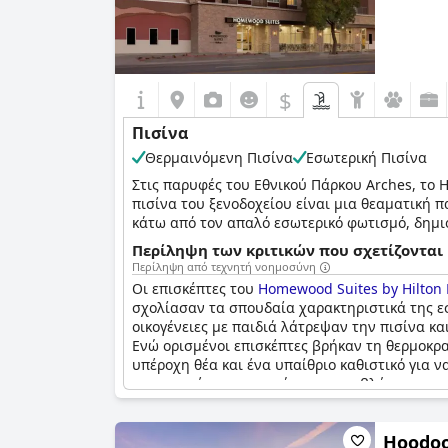
$
Πισίνα
Θερμαινόμενη Πισίνα
Εσωτερική Πισίνα
Στις παρυφές του Εθνικού Πάρκου Arches, το 
πισίνα του ξενοδοχείου είναι μια θεαματική
κάτω από τον απαλό εσωτερικό φωτισμό, δημ
χαλαρώσουν στην ήρεμη ατμόσφαιρα.
Περίληψη των κριτικών που σχετίζονται 
Περίληψη από τεχνητή νοημοσύνη
Στην γοητεία της εσωτερικής πισίνας προστίθε
Οι επισκέπτες του
Homewood Suites by Hilton
χαλαρωτικό μπάνιο. Η περιβάλλουσα θερμότη
σχολίασαν τα σπουδαία χαρακτηριστικά της ε
εμπειρία. Αυτό το γαλήνιο υδάτινο κατάλυμα
οικογένειες με παιδιά λάτρεψαν την πισίνα κα
και το υδρομασάζ στο Homewood Suites by Hi
Ενώ ορισμένοι επισκέπτες βρήκαν τη θερμοκρα
της εκπληκτικής φυσικής ομορφιάς που περιβά
υπέροχη θέα και ένα υπαίθριο καθιστικό για 
και ορισμένοι αντιμετώπισαν προβλήματα με 
όμως, το
Homewood Suites by Hilton Moab
φαί
χαλαρώσουν κατά τη διάρκεια της διαμονής το
Hoodoo 