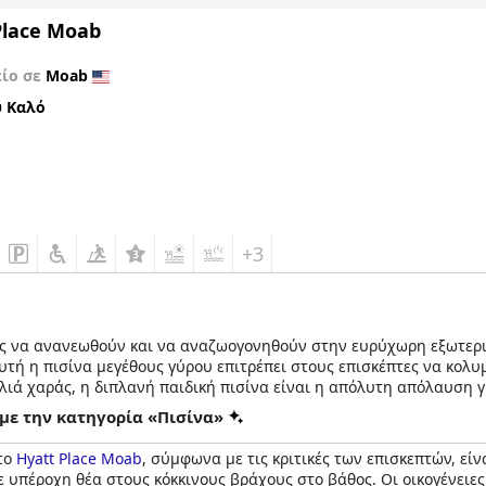
Place Moab
είο σε
Moab
 Καλό
+3
ες να ανανεωθούν και να αναζωογονηθούν στην ευρύχωρη εξωτερικ
αυτή η πισίνα μεγέθους γύρου επιτρέπει στους επισκέπτες να κο
λιά χαράς, η διπλανή παιδική πισίνα είναι η απόλυτη απόλαυση γ
ρού.
με την κατηγορία «Πισίνα»
λα με το πλατσούρισμα και την πισίνα, υπάρχει ένα υδρομασάζ π
το
Hyatt Place Moab
, σύμφωνα με τις κριτικές των επισκεπτών, είν
αϋντική ζεστασιά, προσφέρει έναν γαλήνιο χώρο για να χαλαρώσε
ε υπέροχη θέα στους κόκκινους βράχους στο βάθος. Οι οικογένειε