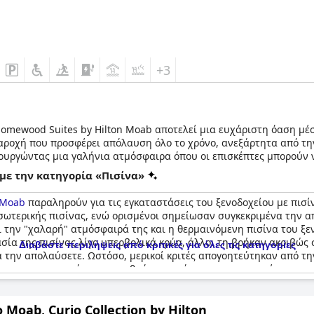
+3
Homewood Suites by Hilton Moab αποτελεί μια ευχάριστη όαση μέσ
 παροχή που προσφέρει απόλαυση όλο το χρόνο, ανεξάρτητα από τ
ιουργώντας μια γαλήνια ατμόσφαιρα όπου οι επισκέπτες μπορούν
με την κατηγορία «Πισίνα»
ται το υδρομασάζ του ξενοδοχείου, ένα τέλειο περιβάλλον για το
 Moab
παραληρούν για τις εγκαταστάσεις του ξενοδοχείου με πισί
τα του υδρομασάζ, που συμπληρώνεται από την απαλή κίνηση του
σωτερικής πισίνας, ενώ ορισμένοι σημείωσαν συγκεκριμένα την 
 αποτελεί μέρος των ολοκληρωμένων προσφορών γυμναστικής και 
ι την "χαλαρή" ατμόσφαιρά της και η θερμαινόμενη πισίνα του ξε
lton Moab παρέχουν μια εξαιρετική ισορροπία χαλάρωσης και ανα
σία της πισίνας λίγο υπερβολικά κρύα, άλλοι τη βρήκαν ακριβώς 
Διαβάστε περιλήψεις από κριτικές για όλες τις κατηγορίες
λλει αυτό το αξιόλογο ξενοδοχείο.
να την απολαύσετε. Ωστόσο, μερικοί κριτές απογοητεύτηκαν από τ
τους περιορισμούς στον αριθμό των ατόμων και τις οικογένειες 
νεται να προσφέρει μια εξαιρετική εμπειρία πισίνας για τους επ
υς.
Moab, Curio Collection by Hilton