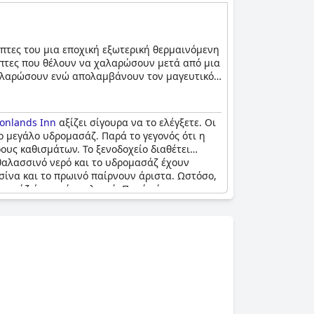
έπτες του μια εποχική εξωτερική θερμαινόμενη
κέπτες που θέλουν να χαλαρώσουν μετά από μια
 χαλαρώσουν ενώ απολαμβάνουν τον μαγευτικό
 κοντινή απόσταση. Πρόκειται για ένα τέλειο
yonlands Inn
αξίζει σίγουρα να το ελέγξετε. Οι
η ημέρα. Για όσους θέλουν να διατηρήσουν το
το μεγάλο υδρομασάζ. Παρά το γεγονός ότι η
οχείου παραμένει στη διάθεσή τους.
ρους καθισμάτων. Το ξενοδοχείο διαθέτει
πειρία.
θαλασσινό νερό και το υδρομασάζ έχουν
ισίνα και το πρωινό παίρνουν άριστα. Ωστόσο,
ομασάζ ήταν μόνο χλιαρό. Παρά κάποιους
anyonlands Inn
.