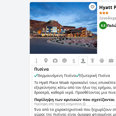
Hyatt 
Ξενοδοχ
Πολύ
8,8
$
Πισίνα
Θερμαινόμενη Πισίνα
Εξωτερική Πισίνα
Το Hyatt Place Moab προσκαλεί τους επισκέπτ
εξερεύνησης κάτω από τον ήλιο της ερήμου, 
δροσερά, καθαρά νερά. Προσθέτοντας μια πινε
απολαύσουν τους παιχνιδιάρικους πίδακες νε
Περίληψη των κριτικών που σχετίζονται 
Περίληψη από τεχνητή νοημοσύνη
Όμως, η γοητεία δεν τελειώνει εδώ. Παράλλη
Ένα από τα χαρακτηριστικά που ξεχωρίζουν σ
ηρεμίας. Με ήπιους πίδακες νερού και καταπρ
χώρος της πισίνας είναι όμορφα φτιαγμένος μ