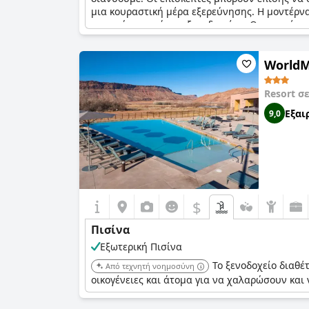
μια κουραστική μέρα εξερεύνησης. Η μοντέρνα 
παροχών αυτού του ξενοδοχείου. Οι επισκέπτε
βρήκαν την πισίνα μικρή και ευχήθηκαν για έ
πισίνας, κάτι που οι επισκέπτες θεωρούν ότι 
World
επισκέπτες.
Resort σ
Εξαι
9,0
$
Πισίνα
Εξωτερική Πισίνα
Το ξενοδοχείο διαθέ
Από τεχνητή νοημοσύνη
οικογένειες και άτομα για να χαλαρώσουν και