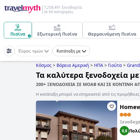
7,258,491 ξενοδοχεία
σε 60 κατηγορίες
Πισίνα
Εξωτερική Πισίνα
Θερμαινόμενη Πισίνα
Εύρος τιμών
Κατάταξη με
Κόσμος
>
Βόρεια Αμερική
>
ΗΠΑ
>
Γιούτα
>
Grand
Τα καλύτερα ξενοδοχεία με
200+ ΞΕΝΟΔΟΧΕΙΑ ΣΕ MOAB ΚΑΙ ΣΕ ΚΟΝΤΙΝΗ Α
Η κατάταξη μπορεί να επηρεαστεί από τις προμήθειε
Homewo
Ξενοδοχ
Πολύ
8,8