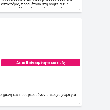
ό εστιατόριο, προσθέτουν στη γοητεία των
ς για ευκολία. Ενώ ορισμένοι επισκέπτες
πρέλες σκίασης λείπουν από το κατάστρωμα της
 είναι πανέμορφος και δημοφιλής στους
Δείτε διαθεσιμότητα και τιμές
τηρημένη και προσφέρει έναν υπέροχο χώρο για