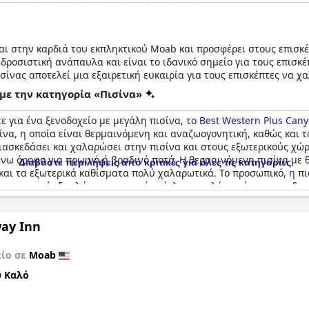
ται στην καρδιά του εκπληκτικού Moab και προσφέρει στους επισκ
 δροσιστική ανάπαυλα και είναι το ιδανικό σημείο για τους επισ
σίνας αποτελεί μια εξαιρετική ευκαιρία για τους επισκέπτες να
με την κατηγορία «Πισίνα»
χής του ξενοδοχείου, υπάρχει επίσης ένα φιλόξενο υδρομασάζ σε
ε για ένα ξενοδοχείο με μεγάλη πισίνα, το
Best Western Plus Can
 μπορούν να χαλαρώσουν τους μυς τους μετά από μια περιπετειώδ
ίνα, η οποία είναι θερμαινόμενη και αναζωογονητική, καθώς και 
 των διακοπών τους, το καλά εξοπλισμένο γυμναστήριο του ξενοδ
ν διασκεδάσει και χαλαρώσει στην πισίνα και στους εξωτερικούς χώ
υεξία, το ξενοδοχείο προσφέρει πραγματικά μια ολοκληρωμένη εμ
νω όροφο για πρωινό ή βραδινό ποτό. Η θερμαινόμενη πισίνα με 
Διαβάστε περιλήψεις από κριτικές για όλες τις κατηγορίες
 και τα εξωτερικά καθίσματα πολύ χαλαρωτικά. Το προσωπικό, η π
χαν αρκετές ξαπλώστρες, η πισίνα έκλεινε πολύ νωρίς και το υδρ
ισίνας λένε ότι θα έμεναν σίγουρα ξανά στο
Best Western Plus C
ay Inn
είο σε
Moab
 Καλό