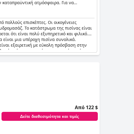
ν καταπραϋντική ατμόσφαιρα. Για να
ό τα οποία προσφέρει ένα ανακουφιστικό
 πολλούς επισκέπτες. Οι οικογένειες
εί, καθώς στο 'παιδικό' canyon' υπάρχει μια
υδρομασάζ. Το κατάστρωμα της πισίνας είναι
ι σε ολόκληρη την περιοχή της πισίνας,
ται ότι είναι πολύ εξυπηρετικό και φιλικό.
πάνιο, είτε για μια χαλαρωτική βουτιά στο
α είναι μια υπέροχη πισίνα συνολικά.
 όλους.
είναι εξαιρετική με εύκολη πρόσβαση στην
ιπλανής πόρτας, γεγονός που μπορεί να κάνει
ές και η συνολική εμπειρία είναι φανταστική
Από 122 $
Δείτε διαθεσιμότητα και τιμές