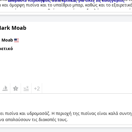
Διαβάστε περιλήψεις από κριτικές για όλες τις κατηγορίες
και όμορφη πισίνα και το υπαίθριο μπαρ, καθώς και το εξαιρετικ
ς προτείνουν να προστεθούν περισσότερες ξαπλώστρες και πετσέτε
να υδρομασάζ για τα βράδια ή για απόλαυση όλο το χρόνο. Οι ομ
είναι απαραίτητο. Παρά τις μικρές ελλείψεις, ο χώρος της πισίνας
Mark Moab
ε
Moab
ρετικό
+2
τει πισίνα και υδρομασάζ. Η περιοχή της πισίνας είναι καλά συν
 να απολαύσουν τις διακοπές τους.