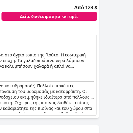
Από 123 $
Δείτε διαθεσιμότητα και τιμές
α στο άγριο τοπίο της Γιούτα. Η εσωτερική
ην εποχή. Τα γαλαζοπράσινα νερά λάμπουν
 να κολυμπήσουν χαλαρά ή απλά να
υς επισκέπτες που αναζητούν ένα ζεστό,
να και υδρομασάζ. Πολλοί επισκέπτες
 νερού, προσφέρει μια αναζωογονητική
απόλαυση του υδρομασάζ με καταρράκτη. Οι
αναψυχής του ξενοδοχείου. Η φιλόξενη πισίνα
νοδοχείου εκτιμήθηκε ιδιαίτερα από πολλούς.
ζωογόνησης, αντικατοπτρίζοντας την αρμονία
σωστή. Ο χώρος της πισίνας διαθέτει επίσης
ην καθαριότητα της πισίνας και του χώρου σπα
που μονοπωλούσαν το υδρομασάζ. Συνολικά,
ισκέπτες που επιθυμούν να χαλαρώσουν και να