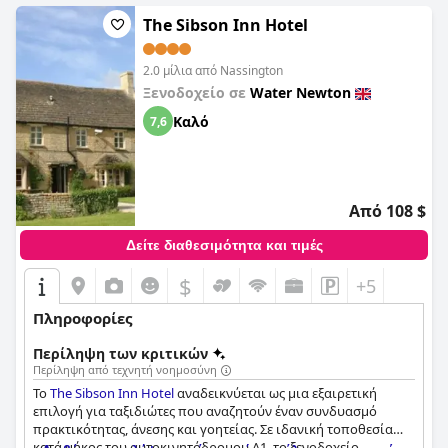
The Sibson Inn Hotel
2.0 μίλια από Nassington
Ξενοδοχείο σε
Water Newton
Καλό
7,6
Από 108 $
Δείτε διαθεσιμότητα και τιμές
$
+5
Πληροφορίες
Περίληψη των κριτικών
Περίληψη από τεχνητή νοημοσύνη
Το
The Sibson Inn Hotel
αναδεικνύεται ως μια εξαιρετική
επιλογή για ταξιδιώτες που αναζητούν έναν συνδυασμό
πρακτικότητας, άνεσης και γοητείας. Σε ιδανική τοποθεσία
κατά μήκος του αυτοκινητόδρομου Α1, το ξενοδοχείο