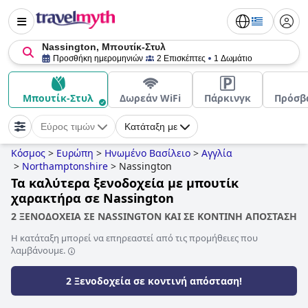
Nassington, Μπουτίκ-Στυλ
Προσθήκη ημερομηνιών
2 Επισκέπτες
1 Δωμάτιο
Μπουτίκ-Στυλ
Δωρεάν WiFi
Πάρκινγκ
Πρόσβ
Εύρος τιμών
Κατάταξη με
Κόσμος
>
Ευρώπη
>
Ηνωμένο Βασίλειο
>
Αγγλία
>
Northamptonshire
>
Nassington
Τα καλύτερα ξενοδοχεία με μπουτίκ
χαρακτήρα σε Nassington
2 ΞΕΝΟΔΟΧΕΙΑ ΣΕ NASSINGTON ΚΑΙ ΣΕ ΚΟΝΤΙΝΗ ΑΠΟΣΤΑΣΗ
Η κατάταξη μπορεί να επηρεαστεί από τις προμήθειες που
λαμβάνουμε.
2 Ξενοδοχεία σε κοντινή απόσταση!