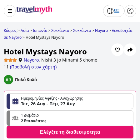
Κόσμος
>
Ασία
>
Ιαπωνία
>
Χοκκάιντο
>
Χοκκάιντο
>
Nayoro
>
Ξενοδοχεία
σε Nayoro
>
Hotel Mystays Nayoro
Hotel Mystays Nayoro
Nayoro
,
Nishi 3 jo Minami 5 chome
11
(
Προβολή στον χάρτη
)
Πολύ Καλό
8.3
Ημερομηνίες Άφιξης - Αναχώρησης
Τετ, 26 Αυγ - Πέμ, 27 Αυγ
1 Δωμάτιο
2 Επισκέπτες
Ελέγξτε τη διαθεσιμότητα