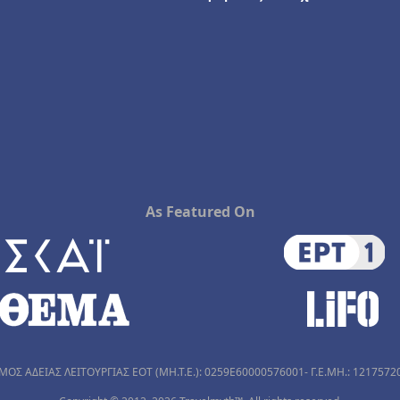
As Featured On
ΜΟΣ ΑΔΕΙΑΣ ΛΕΙΤΟΥΡΓΙΑΣ ΕΟΤ (MH.T.E.): 0259Ε60000576001- Γ.Ε.ΜΗ.: 1217572