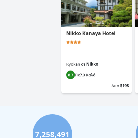
Nikko Kanaya Hotel
Ryokan
σε
Nikko
Πολύ Καλό
8.7
Από
$198
7,258,491