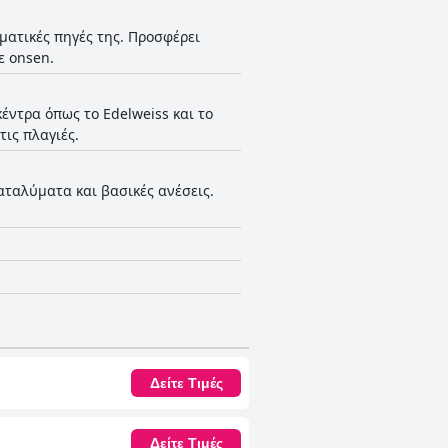
αματικές πηγές της. Προσφέρει
ε onsen.
κέντρα όπως το Edelweiss και το
ις πλαγιές.
αταλύματα και βασικές ανέσεις.
Δείτε Τιμές
Δείτε Τιμές