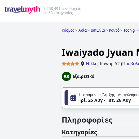
7,258,491 ξενοδοχεία
σε 60 κατηγορίες
Κόσμος
>
Ασία
>
Ιαπωνία
>
Καντό
>
Tochigi
>
Iwaiyado Jyuan 
Nikko
,
Kawaji 52
(
Προβολ
Εξαιρετικό
9.0
Ημερομηνίες Άφιξης - Αναχώρηση
Τρί, 25 Αυγ - Τετ, 26 Αυγ
Πληροφορίες
Κατηγορίες