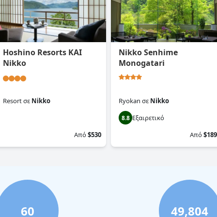
Hoshino Resorts KAI
Nikko Senhime
Nikko
Monogatari
Resort
σε
Nikko
Ryokan
σε
Nikko
Εξαιρετικό
0.0
8.8
Από
$530
Από
$189
60
49,804