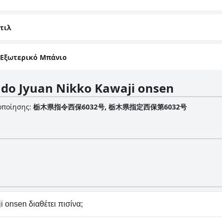
τιλ
 Εξωτερικό Μπάνιο
ado Jyuan Nikko Kawaji onsen
οποίησης
:
栃木県指令西保6032号, 栃木県指定西保第6032号
 onsen διαθέτει πισίνα;