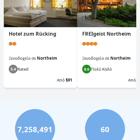
Hotel zum Rücking
FREIgeist Northeim
Ξενοδοχείο
σε
Northeim
Ξενοδοχείο
σε
Northeim
Rated
Πολύ Καλό
5.4
8.6
Από
$91
Από
$
7,258,491
60