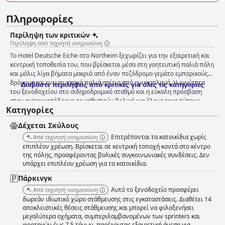
Πληροφορίες
Περίληψη των κριτικών
Περίληψη από τεχνητή νοημοσύνη
Το Hotel Deutsche Eiche στο Northeim ξεχωρίζει για την εξαιρετική και
κεντρική τοποθεσία του, που βρίσκεται μέσα στη γοητευτική παλιά πόλη
και μόλις λίγα βήματα μακριά από έναν πεζόδρομο γεμάτο εμπορικούς
δρόμους και εντυπωσιακά παλιά σπίτια από ημι-καπλαμά. Η εγγύτητα
Διαβάστε περιλήψεις από κριτικές για όλες τις κατηγορίες
του ξενοδοχείου στο σιδηροδρομικό σταθμό και η εύκολη πρόσβαση
στον αυτοκινητόδρομο το καθιστούν βολικό για όλους τους τύπους
Κατηγορίες
ταξιδιωτών. Ο δωρεάν χώρος στάθμευσης και η καλή σχέση ποιότητας-
τιμής ενισχύουν περαιτέρω την ελκυστικότητά του. Οι επισκέπτες
Δέχεται Σκύλους
εγκωμιάζουν το πρωινό του ξενοδοχείου, περιγράφοντάς το ως καλό και
άφθονο, με φρέσκα αυγά που ετοιμάζονται κατά παραγγελία και ποικιλία
Επιτρέπονται τα κατοικίδια χωρίς
Από τεχνητή νοημοσύνη
επιλογών για να ικανοποιήσουν διαφορετικές προτιμήσεις. Αν και απλό,
επιπλέον χρέωση. Βρίσκεται σε κεντρική τοποχή κοντά στο κέντρο
το πρωινό ανταποκρίνεται σταθερά στις προσδοκίες των επισκεπτών
της πόλης, προσφέροντας βολικές συγκοινωνιακές συνδέσεις. Δεν
υπάρχει επιπλέον χρέωση για τα κατοικίδια.
και προσφέρει ένα καλό ξεκίνημα της ημέρας. Τα δωμάτια του Hotel
Deutsche Eiche εκτιμώνται για την ευρυχωρία, την καθαριότητα και τη
Πάρκινγκ
λειτουργικότητά τους. Διαθέτουν άπλετο χώρο, άνετα κρεβάτια και ένα
Αυτό το ξενοδοχείο προσφέρει
Από τεχνητή νοημοσύνη
ήρεμο, ήσυχο περιβάλλον. Αν και ορισμένα έπιπλα μπορεί να φαίνονται
δωρεάν ιδιωτικό χώρο στάθμευσης στις εγκαταστάσεις. Διαθέτει 14
ξεπερασμένα, τα δωμάτια είναι προσεγμένα. Τα μπάνια έλαβαν
αποκλειστικές θέσεις στάθμευσης και μπορεί να φιλοξενήσει
ανάμεικτα σχόλια, με ορισμένους επισκέπτες να σημειώνουν το μικρό
μεγαλύτερα οχήματα, συμπεριλαμβανομένων των sprinters και
τους μέγεθος και τα περιστασιακά προβλήματα συντήρησης. Παρ' όλα
φορτηγών έως 7,5 τόνων, παρέχοντας εξαιρετική άνεση για