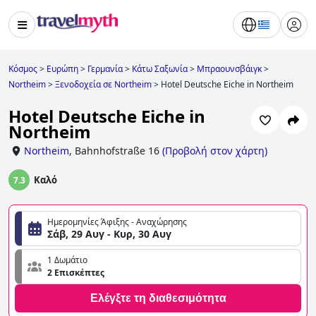
Κόσμος
>
Ευρώπη
>
Γερμανία
>
Κάτω Σαξωνία
>
Μπραουνσβάιγκ
>
Northeim
>
Ξενοδοχεία σε Northeim
>
Hotel Deutsche Eiche in Northeim
Hotel Deutsche Eiche in
Northeim
Northeim
,
Bahnhofstraße 16
(
Προβολή στον χάρτη
)
Καλό
7.3
Ημερομηνίες Άφιξης - Αναχώρησης
Σάβ, 29 Αυγ - Κυρ, 30 Αυγ
1 Δωμάτιο
2 Επισκέπτες
Ελέγξτε τη διαθεσιμότητα