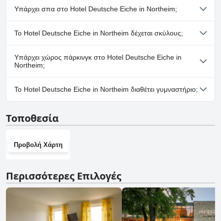
μια ευχάριστη διαμονή τόσο για τους επισκέπτες όσο και για τους
Όχι, το Hotel Deutsche Eiche in Northeim δεν διαθέτει πισίνα.
Υπάρχει σπα στο Hotel Deutsche Eiche in Northeim;
τριχωτούς συντρόφους τους.
Όχι, το Hotel Deutsche Eiche in Northeim δεν διαθέτει σπα.
Το Hotel Deutsche Eiche in Northeim δέχεται σκύλους;
Ναι, το Hotel Deutsche Eiche in Northeim δέχεται σκύλους.
Υπάρχει χώρος πάρκινγκ στο Hotel Deutsche Eiche in
Northeim;
Ναι, υπάρχουν εγκαταστάσεις πάρκινγκ στο Hotel Deutsche
Το Hotel Deutsche Eiche in Northeim διαθέτει γυμναστήριο;
Eiche in Northeim.
Όχι, το Hotel Deutsche Eiche in Northeim δεν διαθέτει
Τοποθεσία
γυμναστήριο.
Προβολή Χάρτη
Περισσότερες Επιλογές