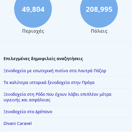
Ξενοδοχεία στη Μονεμβασιά
49,804
208,995
Ξενοδοχεία στην Πορταριά
Ξενοδοχεία στην Καλαμπάκα
Περιοχές
Πόλεις
Ξενοδοχεία στην Αμμουλιανή
Ξενοδοχεία στη Βιέννη
Ξενοδοχεία στη Φλώρινα
Επιλεγμένες δημοφιλείς αναζητήσεις
Ξενοδοχεία στη Σάρτη
Ξενοδοχεία με εσωτερική πισίνα στα Λουτρά Πόζαρ
Ξενοδοχεία στην Πελοπόννησο
Τα καλύτερα ιστορικά ξενοδοχεία στην Πράγα
Ξενοδοχεία στην Εύβοια
Ξενοδοχεία στη Ρόδο που έχουν λάβει επιπλέον μέτρα
Ξενοδοχεία στην Πύλο
υγιεινής και ασφάλειας
Ξενοδοχεία στην Ιεράπετρα
Ξενοδοχεία στο Δρέπανο
Ξενοδοχεία στον Μυστρά
Divani Caravel
Ξενοδοχεία στο Ντουμπάι