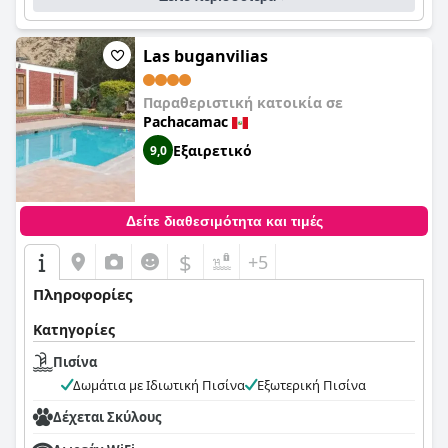
Las buganvilias
Παραθεριστική κατοικία σε
Pachacamac
Εξαιρετικό
9,0
Δείτε διαθεσιμότητα και τιμές
$
+5
Πληροφορίες
Κατηγορίες
Πισίνα
Δωμάτια με Ιδιωτική Πισίνα
Εξωτερική Πισίνα
Δέχεται Σκύλους