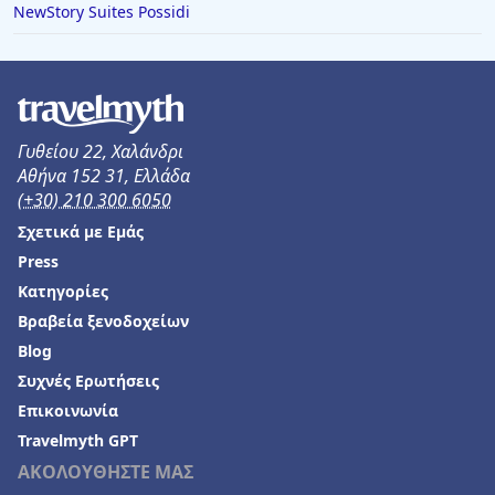
NewStory Suites Possidi
Ξενοδοχεία στη Νέα Μάκρη
Ξενοδοχεία στο Λαγονήσι
Ξενοδοχεία στην Καρδαμύλη
Ξενοδοχεία στους Πεύκους
Γυθείου 22, Χαλάνδρι
Ξενοδοχεία στην Παλαιά Επίδαυρο
Αθήνα 152 31, Ελλάδα
(+30) 210 300 6050
Ξενοδοχεία στη Σάμο
Σχετικά με Εμάς
Ξενοδοχεία στο Μόναχο
Press
Ξενοδοχεία στη Λέσβο
Κατηγορίες
Ξενοδοχεία στο Σιδηρόκαστρο
Βραβεία ξενοδοχείων
Blog
Ξενοδοχεία σε Αγόριανη
Συχνές Ερωτήσεις
Ξενοδοχεία στα Σπάτα
Επικοινωνία
Ξενοδοχεία σε Τύρναβος
Travelmyth GPT
ΑΚΟΛΟΥΘΗΣΤΕ ΜΑΣ