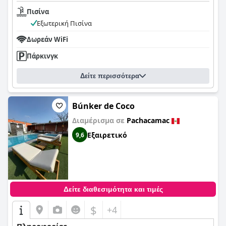
Πισίνα
Εξωτερική Πισίνα
Δωρεάν WiFi
Πάρκινγκ
Δείτε περισσότερα
Búnker de Coco
Διαμέρισμα σε
Pachacamac
Εξαιρετικό
9,6
Δείτε διαθεσιμότητα και τιμές
$
+4