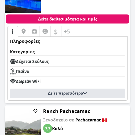
Δείτε διαθεσιμότητα και τιμές
$
+5
Πληροφορίες
Κατηγορίες
Δέχεται Σκύλους
Πισίνα
Δωρεάν WiFi
Δείτε περισσότερα
Ranch Pachacamac
Ξενοδοχείο σε
Pachacamac
Καλό
7,7