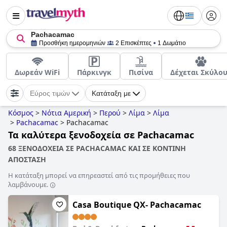
Pachacamac
Προσθήκη ημερομηνιών
2 Επισκέπτες
1 Δωμάτιο
Δωρεάν WiFi
Πάρκινγκ
Πισίνα
Δέχεται Σκύλου
Εύρος τιμών
Κατάταξη με
Κόσμος
>
Νότια Αμερική
>
Περού
>
Λίμα
>
Λίμα
>
Pachacamac
>
Pachacamac
Τα καλύτερα ξενοδοχεία σε Pachacamac
68 ΞΕΝΟΔΟΧΕΙΑ ΣΕ PACHACAMAC ΚΑΙ ΣΕ ΚΟΝΤΙΝΗ
ΑΠΟΣΤΑΣΗ
Η κατάταξη μπορεί να επηρεαστεί από τις προμήθειες που
λαμβάνουμε.
Casa Boutique QX- Pachacamac