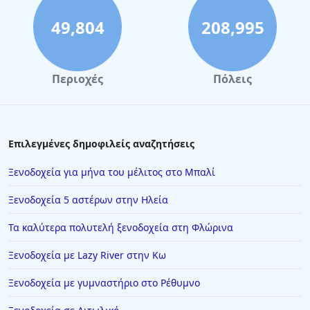
Ξενοδοχεία στην Πόλη Ρεθύμνου
49,804
208,995
Ξενοδοχεία στην Κεφαλονιά
Ξενοδοχεία στα Καμένα Βούρλα
Περιοχές
Πόλεις
Ξενοδοχεία στην Αιδηψό
Ξενοδοχεία στο Ξυλόκαστρο
Ξενοδοχεία στη Δράμα
Επιλεγμένες δημοφιλείς αναζητήσεις
Ξενοδοχεία στους Παξούς
Ξενοδοχεία για μήνα του μέλιτος στο Μπαλί
Ξενοδοχεία στα Κουφονήσια
Ξενοδοχεία 5 αστέρων στην Ηλεία
Ξενοδοχεία στη Σύμη
Τα καλύτερα πολυτελή ξενοδοχεία στη Φλώρινα
Ξενοδοχεία στη Βενετία
Ξενοδοχεία με Lazy River στην Κω
Ξενοδοχεία στην Κουρούτα
Ξενοδοχεία στην Έδεσσα
Ξενοδοχεία με γυμναστήριο στο Ρέθυμνο
Ξενοδοχεία στην Άφυτο