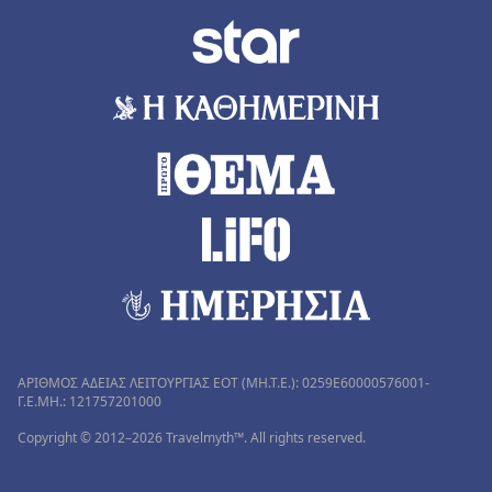
ΑΡΙΘΜΟΣ ΑΔΕΙΑΣ ΛΕΙΤΟΥΡΓΙΑΣ ΕΟΤ (MH.T.E.): 0259Ε60000576001-
Γ.Ε.ΜΗ.: 121757201000
Copyright © 2012–2026 Travelmyth™. All rights reserved.