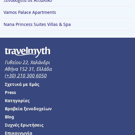
Ξενοδοχεία σε Αιτωλικό
Ξενοδοχεία στην Παύλιανη
Vamos Palace Apartments
Ξενοδοχεία στο Αίγιο
Nana Princess Suites Villas & Spa
Ξενοδοχεία στη Βυτίνα
Ξενοδοχεία στη Θήβα
Ξενοδοχεία στη Νεάπολη
Ξενοδοχεία στο Μαρμάρι
Γυθείου 22, Χαλάνδρι
Αθήνα 152 31, Ελλάδα
Ξενοδοχεία στη Σητεία
(+30) 210 300 6050
Ξενοδοχεία στη Λουτρά Ωραία Ελένη
Σχετικά με Εμάς
Ξενοδοχεία στο Αρκούδι
Press
Ξενοδοχεία στο Ροβανιέμι
Κατηγορίες
Βραβεία ξενοδοχείων
Ξενοδοχεία στα Λιμενάρια
Blog
Ξενοδοχεία στη Γερακινή
Συχνές Ερωτήσεις
Ξενοδοχεία στον Τυρό
Επικοινωνία