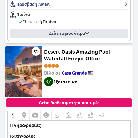
Πρόσβαση ΑΜΕΑ
Πισίνα
Εξωτερική Πισίνα
Δείτε περισσότερα
Desert Oasis Amazing Pool
Waterfall Firepit Office
Βίλα σε
Casa Grande
Εξαιρετικό
9,0
Δείτε διαθεσιμότητα και τιμές
$
+2
Πληροφορίες
Κατηγορίες