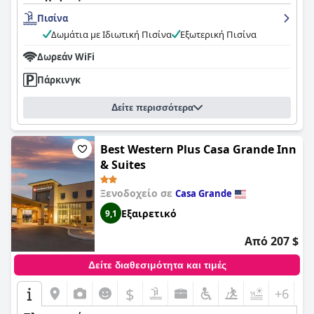
Πισίνα
Δωμάτια με Ιδιωτική Πισίνα
Εξωτερική Πισίνα
Δωρεάν WiFi
Πάρκινγκ
Δείτε περισσότερα
Best Western Plus Casa Grande Inn
& Suites
Ξενοδοχείο σε
Casa Grande
Εξαιρετικό
9,1
Από 207 $
Δείτε διαθεσιμότητα και τιμές
$
+6