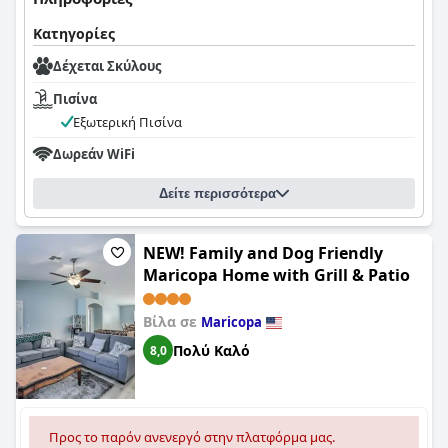
Τέλος, οι νεόνυμφοι εκτιμούν το καθαρό και καλά
συντηρημένο περιβάλλον, αν και σημειώνεται η έλλειψη
Κατηγορίες
ειδικής σουίτας για νεόνυμφους ή επιλογών αναβάθμισης.
Δέχεται Σκύλους
Παρά τους περιορισμούς αυτούς, το ξενοδοχείο καταφέρνει
να προσφέρει μια αξιέπαινη και ικανοποιητική εμπειρία για
Πισίνα
όσους γιορτάζουν ειδικές περιστάσεις.
Εξωτερική Πισίνα
Δωρεάν WiFi
Δείτε περισσότερα
NEW! Family and Dog Friendly
Maricopa Home with Grill & Patio
Βίλα σε
Maricopa
Πολύ Καλό
8,0
Προς το παρόν ανενεργό στην πλατφόρμα μας.