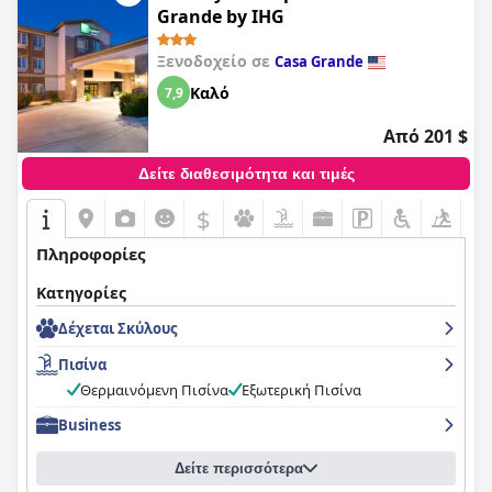
Grande by IHG
Ξενοδοχείο σε
Casa Grande
Καλό
7,9
Από 201 $
Δείτε διαθεσιμότητα και τιμές
$
Πληροφορίες
Κατηγορίες
Δέχεται Σκύλους
Πισίνα
Θερμαινόμενη Πισίνα
Εξωτερική Πισίνα
Business
Δείτε περισσότερα