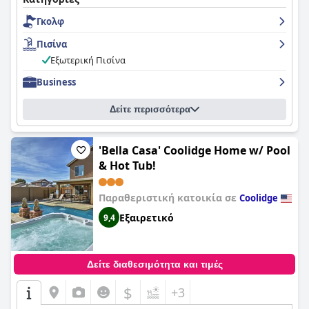
Γκολφ
Πισίνα
Εξωτερική Πισίνα
Business
Δείτε περισσότερα
'Bella Casa' Coolidge Home w/ Pool
& Hot Tub!
Παραθεριστική κατοικία σε
Coolidge
Εξαιρετικό
9,4
Δείτε διαθεσιμότητα και τιμές
$
+3