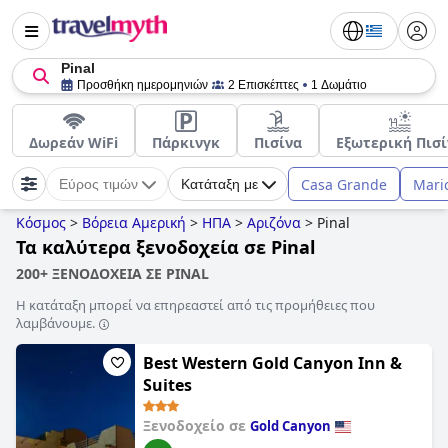
Pinal
Προσθήκη ημερομηνιών
2 Επισκέπτες
1 Δωμάτιο
Δωρεάν WiFi
Πάρκινγκ
Πισίνα
Εξωτερική Πισί
Casa Grande
Mari
Εύρος τιμών
Κατάταξη με
Κόσμος
>
Βόρεια Αμερική
>
ΗΠΑ
>
Αριζόνα
>
Pinal
Τα καλύτερα ξενοδοχεία σε Pinal
200+ ΞΕΝΟΔΟΧΕΙΑ ΣΕ PINAL
Η κατάταξη μπορεί να επηρεαστεί από τις προμήθειες που
λαμβάνουμε.
Best Western Gold Canyon Inn &
Suites
Ξενοδοχείο σε
Gold Canyon