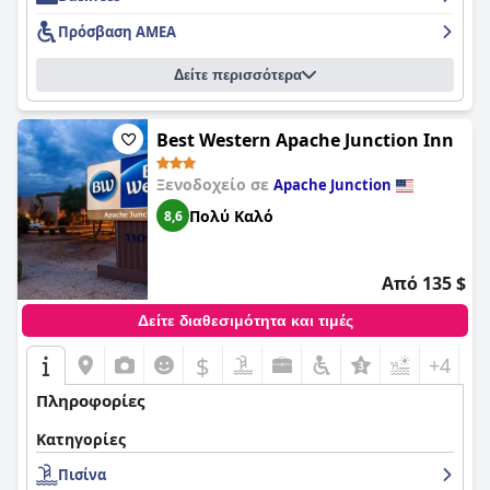
Πρόσβαση ΑΜΕΑ
Δείτε περισσότερα
Best Western Apache Junction Inn
Ξενοδοχείο σε
Apache Junction
Πολύ Καλό
8,6
Από 135 $
Δείτε διαθεσιμότητα και τιμές
$
+4
Πληροφορίες
Κατηγορίες
Πισίνα