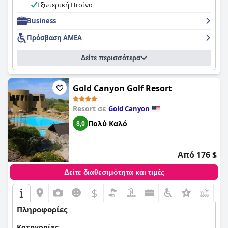
Εξωτερική Πισίνα
Business
Πρόσβαση ΑΜΕΑ
Δείτε περισσότερα
Gold Canyon Golf Resort
Resort σε
Gold Canyon
Πολύ Καλό
8,0
Από 176 $
Δείτε διαθεσιμότητα και τιμές
$
+5
Πληροφορίες
Κατηγορίες