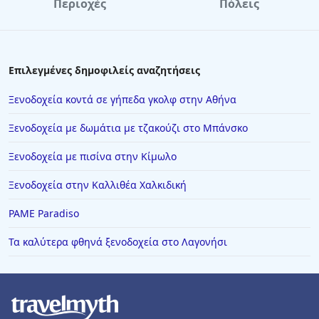
Περιοχές
Πόλεις
Ξενοδοχεία στο Αγρίνιο
Ξενοδοχεία στη Βουδαπέστη
Ξενοδοχεία στα Κύθηρα
Επιλεγμένες δημοφιλείς αναζητήσεις
Ξενοδοχεία στην Ουρανούπολη
Ξενοδοχεία κοντά σε γήπεδα γκολφ στην Αθήνα
Ξενοδοχεία στον Άγιο Νικόλαο
Ξενοδοχεία με δωμάτια με τζακούζι στο Μπάνσκο
Ξενοδοχεία στη Δημητσάνα
Ξενοδοχεία με πισίνα στην Κίμωλο
Ξενοδοχεία στην Ιτέα
Ξενοδοχεία στην Καλλιθέα Χαλκιδική
Ξενοδοχεία στο Άμστερνταμ
Ξενοδοχεία στη Λευκωσία
PAME Paradiso
Ξενοδοχεία στη Γιάλοβα
Τα καλύτερα φθηνά ξενοδοχεία στο Λαγονήσι
Ξενοδοχεία στην Αμαλιάδα
Ξενοδοχεία στην Πιερία
Ξενοδοχεία στην Πράμαντα