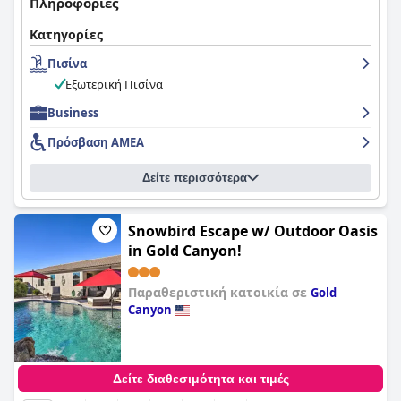
Πληροφορίες
Κατηγορίες
Πισίνα
Εξωτερική Πισίνα
Business
Πρόσβαση ΑΜΕΑ
Δείτε περισσότερα
Snowbird Escape w/ Outdoor Oasis
in Gold Canyon!
Παραθεριστική κατοικία σε
Gold
Canyon
0,0
Δείτε διαθεσιμότητα και τιμές