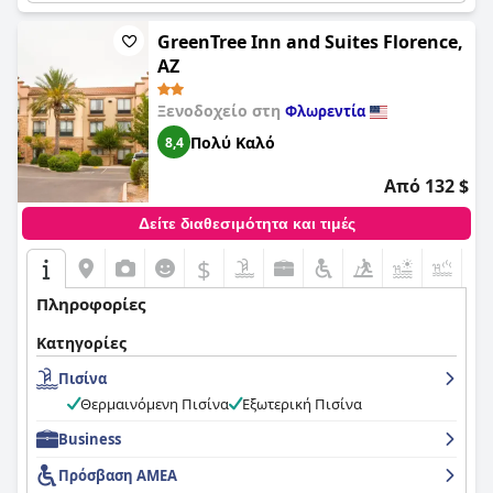
GreenTree Inn and Suites Florence,
AZ
Ξενοδοχείο στη
Φλωρεντία
Πολύ Καλό
8,4
Από 132 $
Δείτε διαθεσιμότητα και τιμές
$
+4
Πληροφορίες
Κατηγορίες
Πισίνα
Θερμαινόμενη Πισίνα
Εξωτερική Πισίνα
Business
Πρόσβαση ΑΜΕΑ