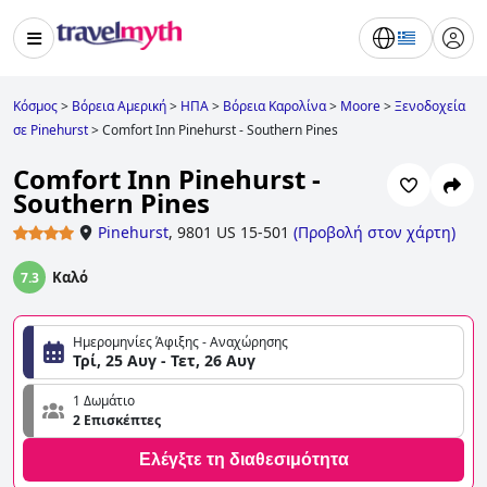
Κόσμος
>
Βόρεια Αμερική
>
ΗΠΑ
>
Βόρεια Καρολίνα
>
Moore
>
Ξενοδοχεία
σε Pinehurst
>
Comfort Inn Pinehurst - Southern Pines
Comfort Inn Pinehurst -
Southern Pines
Pinehurst
,
9801 US 15-501
(
Προβολή στον χάρτη
)
Καλό
7.3
Ημερομηνίες Άφιξης - Αναχώρησης
Τρί, 25 Αυγ - Τετ, 26 Αυγ
1 Δωμάτιο
2 Επισκέπτες
Ελέγξτε τη διαθεσιμότητα