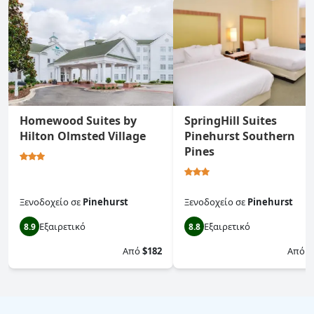
Homewood Suites by
SpringHill Suites
Hilton Olmsted Village
Pinehurst Southern
Pines
Ξενοδοχείο
σε
Pinehurst
Ξενοδοχείο
σε
Pinehurst
Εξαιρετικό
Εξαιρετικό
8.9
8.8
Από
$182
Από
$