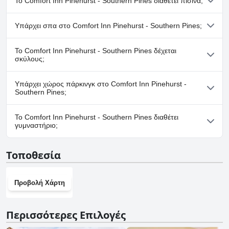
Το Comfort Inn Pinehurst - Southern Pines διαθέτει πισίνα;
Ναι, το Comfort Inn Pinehurst - Southern Pines διαθέτει πισίνα/
Υπάρχει σπα στο Comfort Inn Pinehurst - Southern Pines;
πισίνες που ανήκουν σε μία ή περισσότερες από τις ακόλουθες
κατηγορίες: Εξωτερική Πισίνα.
Όχι, το Comfort Inn Pinehurst - Southern Pines δεν διαθέτει
Το Comfort Inn Pinehurst - Southern Pines δέχεται
σπα.
σκύλους;
Όχι, το Comfort Inn Pinehurst - Southern Pines δεν δέχεται
Υπάρχει χώρος πάρκινγκ στο Comfort Inn Pinehurst -
σκύλους.
Southern Pines;
Ναι, υπάρχουν εγκαταστάσεις πάρκινγκ στο Comfort Inn
Το Comfort Inn Pinehurst - Southern Pines διαθέτει
Pinehurst - Southern Pines.
γυμναστήριο;
Ναι, το Comfort Inn Pinehurst - Southern Pines διαθέτει
Τοποθεσία
γυμναστήριο.
Προβολή Χάρτη
Περισσότερες Επιλογές