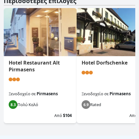
Περισσότερες Επιλογές
Hotel Restaurant Alt
Hotel Dorfschenke
Pirmasens
Ξενοδοχείο
σε
Pirmasens
Ξενοδοχείο
σε
Pirmasens
Πολύ Καλό
Rated
8.3
6.9
Από
$104
Από