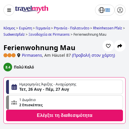
Κόσμος
>
Ευρώπη
>
Γερμανία
>
Ρηνανία - Παλατινάτο
>
Rheinhessen Pfalz
>
Sudwestpfalz
>
Ξενοδοχεία σε Pirmasens
>
Ferienwohnung Mau
Ferienwohnung Mau
Pirmasens
,
Am Häusel 87
(
Προβολή στον χάρτη
)
Πολύ Καλό
8.4
Ημερομηνίες Άφιξης - Αναχώρησης
Τετ, 26 Αυγ - Πέμ, 27 Αυγ
1 Δωμάτιο
2 Επισκέπτες
Ελέγξτε τη διαθεσιμότητα