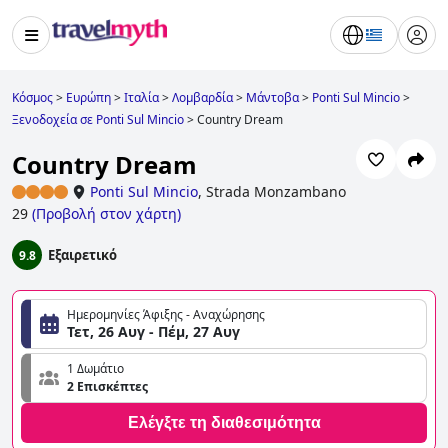
Κόσμος
>
Ευρώπη
>
Ιταλία
>
Λομβαρδία
>
Μάντοβα
>
Ponti Sul Mincio
>
Ξενοδοχεία σε Ponti Sul Mincio
>
Country Dream
Country Dream
Ponti Sul Mincio
,
Strada Monzambano
29
(
Προβολή στον χάρτη
)
Εξαιρετικό
9.8
Ημερομηνίες Άφιξης - Αναχώρησης
Τετ, 26 Αυγ - Πέμ, 27 Αυγ
1 Δωμάτιο
2 Επισκέπτες
Ελέγξτε τη διαθεσιμότητα