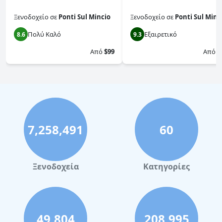
Ξενοδοχείο
σε
Ponti Sul Mincio
Ξενοδοχείο
σε
Ponti Sul Minc
Πολύ Καλό
Εξαιρετικό
8.6
9.3
Από
$99
Από
$
7,258,491
60
Ξενοδοχεία
Κατηγορίες
49,804
208,995