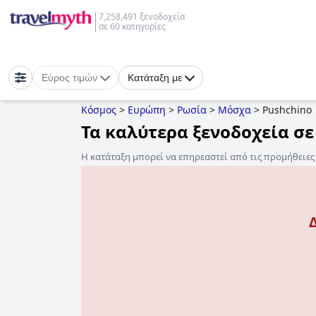
7,258,491 ξενοδοχεία
σε 60 κατηγορίες
Εύρος τιμών
Κατάταξη με
Κόσμος
>
Ευρώπη
>
Ρωσία
>
Μόσχα
>
Pushchino
Τα καλύτερα ξενοδοχεία σε
Η κατάταξη μπορεί να επηρεαστεί από τις προμήθειε