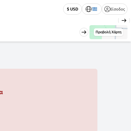
Είσοδος
$ USD
Προβολή Χάρτη
α