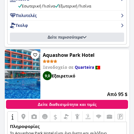
ντίσκο να προσελκύουν ένα μείγμα επισκεπτών στην περιοχή.
Εσωτερική Πισίνα
Εξωτερική Πισίνα
Υπάρχουν επίσης πολλά εξαιρετικά εστιατόρια σε κοντινή
απόσταση για όσους αναζητούν ένα πιο ήσυχο βράδυ.
Πολυτελές
Παρόλο που ορισμένοι επισκέπτες θεώρησαν ότι το
Γκολφ
ξενοδοχείο θα μπορούσε να είχε κάνει κάτι καλύτερο με την
προσφορά φαγητού, η τοποθεσία είναι δύσκολο να
υποτιμηθεί όταν πρόκειται για την εξεύρεση μιας υπέροχης
Δείτε περισσότερα
βραδινής εξόδου.
Aquashow Park Hotel
Ξενοδοχείο σε
Quarteira
Εξαιρετικό
9,0
Από 95 $
Δείτε διαθεσιμότητα και τιμές
$
Πληροφορίες
Το Aquashow Park Hotel είναι ένα άνετο και φιλόξενο