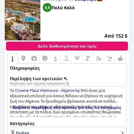
Πολύ Καλό
8,8
Από 152 $
Δείτε διαθεσιμότητα και τιμές
$
Πληροφορίες
Περίληψη των κριτικών
Περίληψη από τεχνητή νοημοσύνη
Το
Crowne Plaza Vilamoura - Algarve by IHG
είναι μια
εξαιρετική επιλογή για όσους θέλουν να ζήσουν τη νυχτερινή
ζωή του Algarve. Το ξενοδοχείο βρίσκεται κοντά σε πολλά
εστιατόρια και μπαρ με εξαιρετικές επιλογές σε κοντινή
Διαβάστε περιλήψεις από κριτικές για όλες τις κατηγορίες
απόσταση με τα πόδια. Ενώ ορισμένοι επισκέπτες θεώρησαν
ότι η βραδινή διασκέδαση του ξενοδοχείου ήταν φτωχή, η
γύρω περιοχή το αναπληρώνει με το παραπάνω. Η μαρίνα και
Κατηγορίες
η πολυσύχναστη σκηνή της νυχτερινής ζωής βρίσκονται σε
Πισίνα
μικρή απόσταση με τα πόδια, με τα νυχτερινά κέντρα και τις