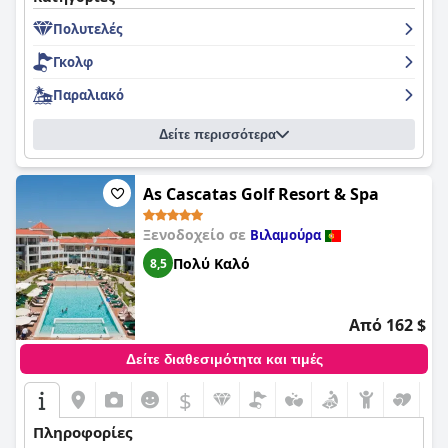
φορές. Το προσωπικό είναι φιλικό και το ξενοδοχείο είναι
Πολυτελές
καθαρό με όλες τις ανέσεις που αναμένονται από ένα
ξενοδοχείο τεσσάρων αστέρων.
Γκολφ
Παραλιακό
Δείτε περισσότερα
As Cascatas Golf Resort & Spa
Ξενοδοχείο σε
Βιλαμούρα
Πολύ Καλό
8,5
Από 162 $
Δείτε διαθεσιμότητα και τιμές
$
Πληροφορίες