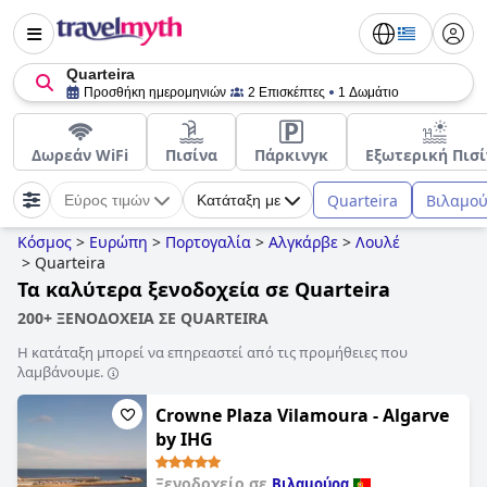
Quarteira
Προσθήκη ημερομηνιών
2 Επισκέπτες
1 Δωμάτιο
Δωρεάν WiFi
Πισίνα
Πάρκινγκ
Εξωτερική Πισί
Quarteira
Βιλαμο
Εύρος τιμών
Κατάταξη με
Κόσμος
>
Ευρώπη
>
Πορτογαλία
>
Αλγκάρβε
>
Λουλέ
>
Quarteira
Τα καλύτερα ξενοδοχεία σε Quarteira
200+ ΞΕΝΟΔΟΧΕΙΑ ΣΕ QUARTEIRA
Η κατάταξη μπορεί να επηρεαστεί από τις προμήθειες που
λαμβάνουμε.
Crowne Plaza Vilamoura - Algarve
by IHG
Ξενοδοχείο σε
Βιλαμούρα