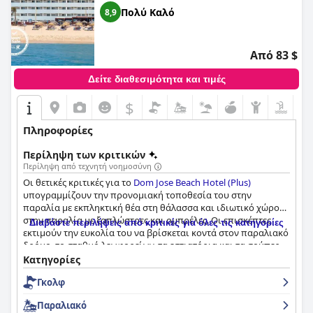
Πολύ Καλό
8,9
Από 83 $
Δείτε διαθεσιμότητα και τιμές
$
Πληροφορίες
Περίληψη των κριτικών
Περίληψη από τεχνητή νοημοσύνη
Οι θετικές κριτικές για το
Dom Jose Beach Hotel (Plus)
υπογραμμίζουν την προνομιακή τοποθεσία του στην
παραλία με εκπληκτική θέα στη θάλασσα και ιδιωτικό χώρο
στην παραλία με ξαπλώστρες και ομπρέλες. Οι επισκέπτες
Διαβάστε περιλήψεις από κριτικές για όλες τις κατηγορίες
εκτιμούν την ευκολία του να βρίσκεται κοντά στον παραλιακό
δρόμο, το σταθμό λεωφορείων, τα εστιατόρια και τα σούπερ
μάρκετ. Το ήσυχο και γαλήνιο περιβάλλον επέτρεψε
Κατηγορίες
χαλαρωτικές διακοπές με ορισμένους επισκέπτες να
Γκολφ
πληρώνουν ακόμη και για βραδινή πρόσβαση στην παραλία
για να απολαύσουν το ηλιοβασίλεμα. Συνολικά, η τοποθεσία
Παραλιακό
του ξενοδοχείου αποτέλεσε ένα τέλειο σημείο διακοπών.