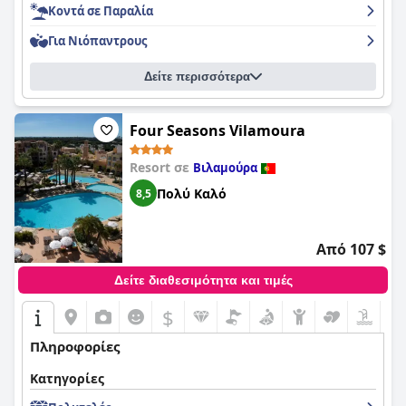
Κοντά σε Παραλία
Για Νιόπαντρους
Δείτε περισσότερα
Four Seasons Vilamoura
Resort σε
Βιλαμούρα
Πολύ Καλό
8,5
Από 107 $
Δείτε διαθεσιμότητα και τιμές
$
Πληροφορίες
Κατηγορίες