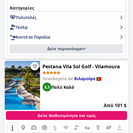
Κατηγορίες
Πολυτελές
Γκολφ
Κοντά σε Παραλία
Δείτε περισσότερα
Pestana Vila Sol Golf - Vilamoura
Ξενοδοχείο σε
Βιλαμούρα
Πολύ Καλό
8,3
Από 101 $
Δείτε διαθεσιμότητα και τιμές
$