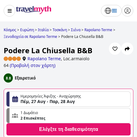
Κόσμος
>
Ευρώπη
>
Ιταλία
>
Τοσκάνη
>
Σιένα
>
Rapolano Terme
>
Ξενοδοχεία σε Rapolano Terme
>
Podere La Chiusella B&B
Podere La Chiusella B&B
Rapolano Terme
,
Loc.armaiolo
64
(
Προβολή στον χάρτη
)
Εξαιρετικό
8.8
Ημερομηνίες Άφιξης - Αναχώρησης
Πέμ, 27 Αυγ - Παρ, 28 Αυγ
1 Δωμάτιο
2 Επισκέπτες
Ελέγξτε τη διαθεσιμότητα