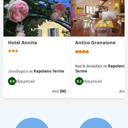
Hotel Annita
Antico Granaione
Bed & Breakfast
σε
Rapolano
Ξενοδοχείο
σε
Rapolano Terme
Terme
Εξαιρετικό
Εξαιρετικό
8.9
9.2
Από
$95
Από