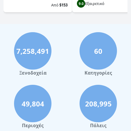
Εξαιρετικό
9.0
Από
$153
7,258,491
60
Ξενοδοχεία
Κατηγορίες
49,804
208,995
Περιοχές
Πόλεις