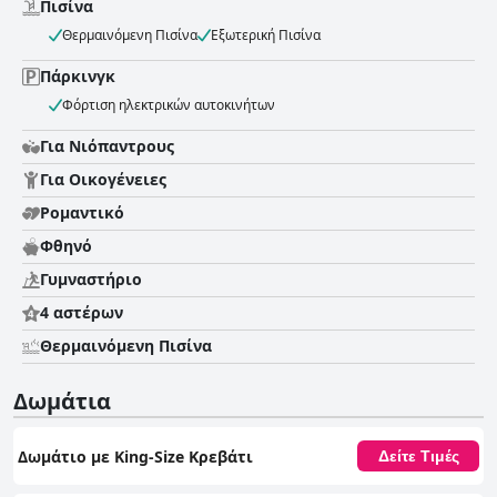
Πισίνα
Θερμαινόμενη Πισίνα
Εξωτερική Πισίνα
Πάρκινγκ
Φόρτιση ηλεκτρικών αυτοκινήτων
Για Νιόπαντρους
Για Οικογένειες
Ρομαντικό
Φθηνό
Γυμναστήριο
4 αστέρων
Θερμαινόμενη Πισίνα
Δωμάτια
Δωμάτιο με King-Size Κρεβάτι
Δείτε Τιμές