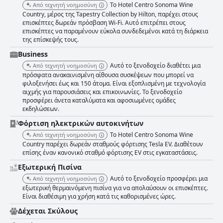
Το Hotel Centro Sonoma Wine
Από τεχνητή νοημοσύνη
Country, μέρος της Tapestry Collection by Hilton, παρέχει στους
επισκέπτες δωρεάν πρόσβαση Wi-Fi. Αυτό επιτρέπει στους
επισκέπτες να παραμένουν εύκολα συνδεδεμένοι κατά τη διάρκεια
της επίσκεψής τους.
Business
Αυτό το ξενοδοχείο διαθέτει μια
Από τεχνητή νοημοσύνη
πρόσφατα ανακαινισμένη αίθουσα συσκέψεων που μπορεί να
φιλοξενήσει έως και 150 άτομα. Είναι εξοπλισμένη με τεχνολογία
αιχμής για παρουσιάσεις και επικοινωνίες. Το ξενοδοχείο
προσφέρει άνετα καταλύματα και αφοσιωμένες ομάδες
εκδηλώσεων.
Φόρτιση ηλεκτρικών αυτοκινήτων
Το Hotel Centro Sonoma Wine
Από τεχνητή νοημοσύνη
Country παρέχει δωρεάν σταθμούς φόρτισης Tesla EV. Διαθέτουν
επίσης έναν κανονικό σταθμό φόρτισης EV στις εγκαταστάσεις.
Εξωτερική Πισίνα
Αυτό το ξενοδοχείο προσφέρει μια
Από τεχνητή νοημοσύνη
εξωτερική θερμαινόμενη πισίνα για να απολαύσουν οι επισκέπτες.
Είναι διαθέσιμη για χρήση κατά τις καθορισμένες ώρες.
Δέχεται Σκύλους