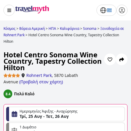
Κόσμος
>
Βόρεια Αμερική
>
ΗΠΑ
>
Καλιφόρνια
>
Sonoma
>
Ξενοδοχεία σε
Rohnert Park
>
Hotel Centro Sonoma Wine Country, Tapestry Collection
Hilton
Hotel Centro Sonoma Wine
Country, Tapestry Collection
Hilton
Rohnert Park
,
5870 Labath
Avenue
(
Προβολή στον χάρτη
)
Πολύ Καλό
8.4
Ημερομηνίες Άφιξης - Αναχώρησης
Τρί, 25 Αυγ - Τετ, 26 Αυγ
1 Δωμάτιο