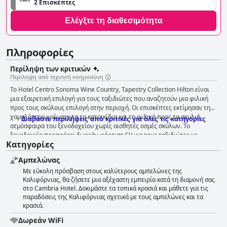
2 Επισκέπτες
Ελέγξτε τη διαθεσιμότητα
Πληροφορίες
Περίληψη των κριτικών
Περίληψη από τεχνητή νοημοσύνη
Το Hotel Centro Sonoma Wine Country, Tapestry Collection Hilton είναι
μια εξαιρετική επιλογή για τους ταξιδιώτες που αναζητούν μια φιλική
προς τους σκύλους επιλογή στην περιοχή. Οι επισκέπτες εκτίμησαν τη
χαμηλότερη χρέωση για τα κατοικίδια και τη φιλική προς τα σκυλιά
Διαβάστε περιλήψεις από κριτικές για όλες τις κατηγορίες
ατμόσφαιρα του ξενοδοχείου χωρίς αισθητές οσμές σκύλων. Το
ξενοδοχείο προσφέρει δωρεάν φόρτιση EV για τους ταξιδιώτες με
Κατηγορίες
οικολογική συνείδηση και οι επισκέπτες μπορούν να εξερευνήσουν τους
χώρους του ξενοδοχείου με τους τριχωτούς φίλους τους. Ορισμένοι
Αμπελώνας
επισκέπτες εξέφρασαν ανησυχία σχετικά με τον αριθμό των ζώων στο
Με εύκολη πρόσβαση στους καλύτερους αμπελώνες της
ξενοδοχείο και την πιθανότητα να μείνουν σε δωμάτιο που στο
Καλιφόρνιας, θα ζήσετε μια αξέχαστη εμπειρία κατά τη διαμονή σας
παρελθόν φιλοξενούσε σκύλους. Ωστόσο, σε γενικές γραμμές, το
στο Cambria Hotel. Δοκιμάστε τα τοπικά κρασιά και μάθετε για τις
Cambria Hotel είναι μια τέλεια επιλογή για όσους θέλουν να πάρουν
παραδόσεις της Καλιφόρνιας σχετικά με τους αμπελώνες και τα
μαζί τους τα σκυλιά τους στις διακοπές τους στη Sonoma.
κρασιά.
Δωρεάν WiFi