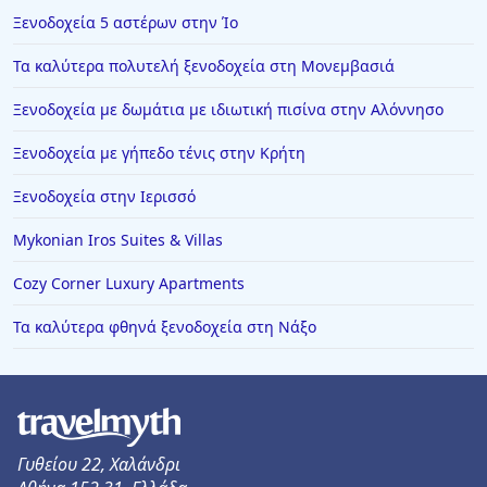
Ξενοδοχεία στους Παξούς
Ξενοδοχεία 5 αστέρων στην Ίο
Ξενοδοχεία στα Κουφονήσια
Τα καλύτερα πολυτελή ξενοδοχεία στη Μονεμβασιά
Ξενοδοχεία στη Σύμη
Ξενοδοχεία με δωμάτια με ιδιωτική πισίνα στην Αλόννησο
Ξενοδοχεία στη Βενετία
Ξενοδοχεία με γήπεδο τένις στην Κρήτη
Ξενοδοχεία στην Κουρούτα
Ξενοδοχεία στην Έδεσσα
Ξενοδοχεία στην Ιερισσό
Ξενοδοχεία στην Άφυτο
Mykonian Iros Suites & Villas
Ξενοδοχεία στην Παύλιανη
Cozy Corner Luxury Apartments
Ξενοδοχεία στο Αίγιο
Τα καλύτερα φθηνά ξενοδοχεία στη Νάξο
Ξενοδοχεία στη Βυτίνα
Ξενοδοχεία στη Θήβα
Ξενοδοχεία στη Νεάπολη
Ξενοδοχεία στο Μαρμάρι
Γυθείου 22, Χαλάνδρι
Ξενοδοχεία στη Σητεία