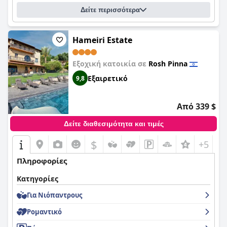
Δείτε περισσότερα
Hameiri Estate
Εξοχική κατοικία σε
Rosh Pinna
Εξαιρετικό
9,8
Από 339 $
Δείτε διαθεσιμότητα και τιμές
$
+5
Πληροφορίες
Κατηγορίες
Για Νιόπαντρους
Ρομαντικό