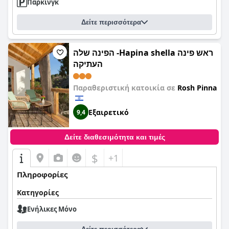
Πάρκινγκ
Δείτε περισσότερα
הפינה שלה -Hapina shella ראש פינה
העתיקה
Παραθεριστική κατοικία σε
Rosh Pinna
Εξαιρετικό
9,4
Δείτε διαθεσιμότητα και τιμές
$
+1
Πληροφορίες
Κατηγορίες
Ενήλικες Μόνο