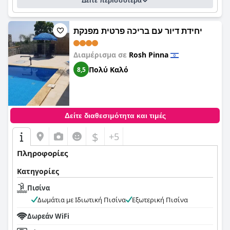
Δείτε περισσότερα
יחידת דיור עם בריכה פרטית מפנקת
Διαμέρισμα σε
Rosh Pinna
Πολύ Καλό
8,5
Δείτε διαθεσιμότητα και τιμές
$
+5
Πληροφορίες
Κατηγορίες
Πισίνα
Δωμάτια με Ιδιωτική Πισίνα
Εξωτερική Πισίνα
Δωρεάν WiFi