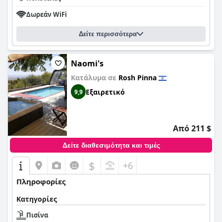
Δωρεάν WiFi
Δείτε περισσότερα
Naomi's
Κατάλυμα σε
Rosh Pinna
Εξαιρετικό
9,9
Από 211 $
Δείτε διαθεσιμότητα και τιμές
$
+6
Πληροφορίες
Κατηγορίες
Πισίνα