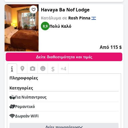
Havaya Ba Nof Lodge
Κατάλυμα σε
Rosh Pinna
Πολύ Καλό
8,9
Από 115 $
Δείτε διαθεσιμότητα και τιμές
$
+4
Πληροφορίες
Κατηγορίες
Για Νιόπαντρους
Ρομαντικό
Δωρεάν WiFi
Δείτε περισσότερα