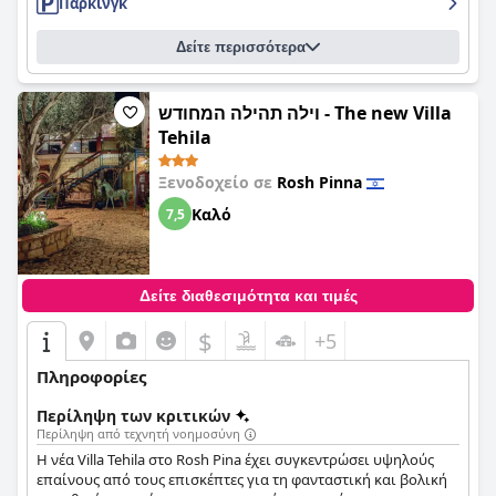
Πάρκινγκ
Δείτε περισσότερα
וילה תהילה המחודש - The new Villa
Tehila
Ξενοδοχείο σε
Rosh Pinna
Καλό
7,5
Δείτε διαθεσιμότητα και τιμές
$
+5
Πληροφορίες
Περίληψη των κριτικών
Περίληψη από τεχνητή νοημοσύνη
Η νέα Villa Tehila στο Rosh Pina έχει συγκεντρώσει υψηλούς
επαίνους από τους επισκέπτες για τη φανταστική και βολική