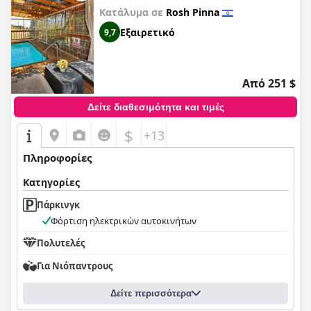
Κατάλυμα σε
Rosh Pinna
Εξαιρετικό
9,7
Από 251 $
Δείτε διαθεσιμότητα και τιμές
$
+13
Πληροφορίες
Κατηγορίες
Πάρκινγκ
Φόρτιση ηλεκτρικών αυτοκινήτων
Πολυτελές
Για Νιόπαντρους
Δείτε περισσότερα