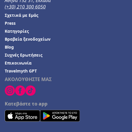
Αθήνα 152 31, Ελλάδα
(+30) 210 300 6050
Ξενοδοχεία στη Λουτρά Ωραία Ελένη
Σχετικά με Εμάς
Ξενοδοχεία στο Αρκούδι
Press
Ξενοδοχεία στο Ροβανιέμι
Κατηγορίες
Βραβεία ξενοδοχείων
Ξενοδοχεία στα Λιμενάρια
Blog
Ξενοδοχεία στη Γερακινή
Συχνές Ερωτήσεις
Ξενοδοχεία στον Τυρό
Επικοινωνία
Ξενοδοχεία στο Κιλκίς
Travelmyth GPT
ΑΚΟΛΟΥΘΗΣΤΕ ΜΑΣ
Ξενοδοχεία σε Αντίπαξοι
Ξενοδοχεία σε Κάτω Αλεποχώρι
Ξενοδοχεία στο Καρλόβασι
Κατεβάστε το app
Ξενοδοχεία στον Νέο Μαρμαρά