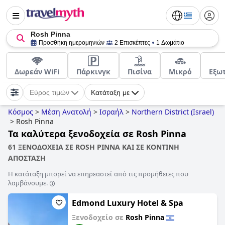
Rosh Pinna
Προσθήκη ημερομηνιών
2 Επισκέπτες
1 Δωμάτιο
Δωρεάν WiFi
Πάρκινγκ
Πισίνα
Μικρό
Εξωτ
Εύρος τιμών
Κατάταξη με
Κόσμος
>
Μέση Ανατολή
>
Ισραήλ
>
Northern District (Israel)
>
Rosh Pinna
Τα καλύτερα ξενοδοχεία σε Rosh Pinna
61 ΞΕΝΟΔΟΧΕΙΑ ΣΕ ROSH PINNA ΚΑΙ ΣΕ ΚΟΝΤΙΝΗ
ΑΠΟΣΤΑΣΗ
Η κατάταξη μπορεί να επηρεαστεί από τις προμήθειες που
λαμβάνουμε.
Edmond Luxury Hotel & Spa
Ξενοδοχείο σε
Rosh Pinna