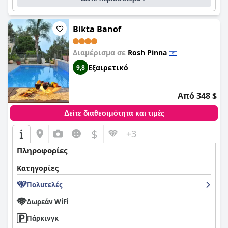
Bikta Banof
Διαμέρισμα σε
Rosh Pinna
Εξαιρετικό
9,8
Από 348 $
Δείτε διαθεσιμότητα και τιμές
$
+3
Πληροφορίες
Κατηγορίες
Πολυτελές
Δωρεάν WiFi
Πάρκινγκ