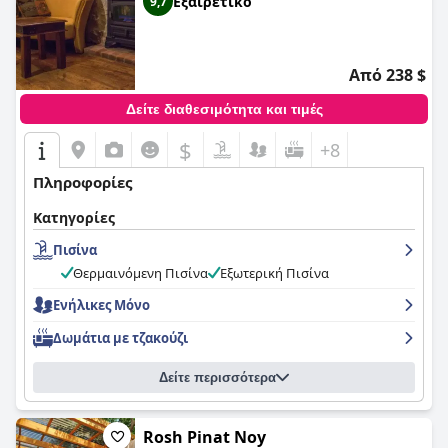
Εξαιρετικό
9,7
Από 238 $
Δείτε διαθεσιμότητα και τιμές
$
+8
Πληροφορίες
Κατηγορίες
Πισίνα
Θερμαινόμενη Πισίνα
Εξωτερική Πισίνα
Ενήλικες Μόνο
Δωμάτια με τζακούζι
Δείτε περισσότερα
Rosh Pinat Noy