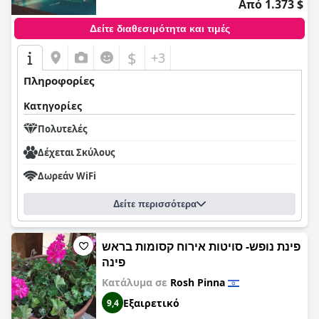
Από 1.373 $
Δείτε διαθεσιμότητα και τιμές
$
+3
Πληροφορίες
Κατηγορίες
Πολυτελές
Δέχεται Σκύλους
Δωρεάν WiFi
Δείτε περισσότερα
פינת נופש- סויטות אירוח קסומות בראש
פינה
Κατάλυμα σε
Rosh Pinna
Εξαιρετικό
9,4