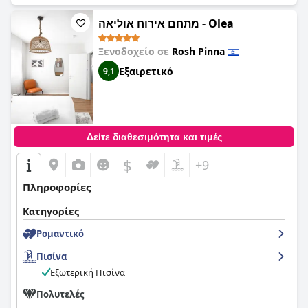
מתחם אירוח אוליאה - Olea
Ξενοδοχείο σε
Rosh Pinna
Εξαιρετικό
9,1
Δείτε διαθεσιμότητα και τιμές
$
+9
Πληροφορίες
Κατηγορίες
Ρομαντικό
Πισίνα
Εξωτερική Πισίνα
Πολυτελές