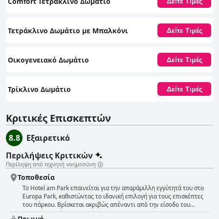
Comfort Τετράκλινο Δωμάτιο
Δείτε Τιμές
Τετράκλινο Δωμάτιο με Μπαλκόνι
Δείτε Τιμές
Οικογενειακό Δωμάτιο
Δείτε Τιμές
Τρίκλινο Δωμάτιο
Δείτε Τιμές
Κριτικές Επισκεπτών
8.8
Εξαιρετικό
Περιλήψεις Κριτικών
Περίληψη από τεχνητή νοημοσύνη
Τοποθεσία
Το Hotel am Park επαινείται για την απαράμιλλη εγγύτητά του στο
Europa Park, καθιστώντας το ιδανική επιλογή για τους επισκέπτες
του πάρκου. Βρίσκεται ακριβώς απέναντι από την είσοδο του
πάρκου, και οι επισκέπτες απολαμβάνουν την ευκολία μιας
Πρωινό