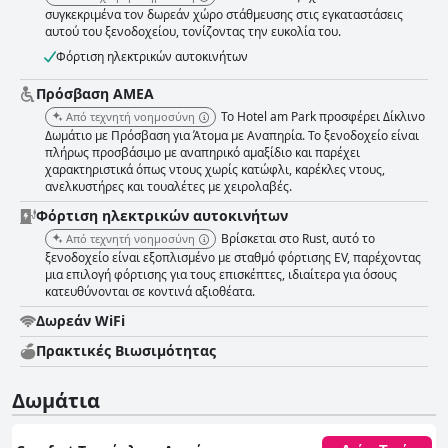
σταθερά το προσωπικό του ξενοδοχείου για την εξαιρετική φιλικότητα,
συγκεκριμένα τον δωρεάν χώρο στάθμευσης στις εγκαταστάσεις
τον επαγγελματισμό και την προσοχή του, ενισχύοντας περαιτέρω τη
αυτού του ξενοδοχείου, τονίζοντας την ευκολία του.
φιλόξενη ατμόσφαιρα από την άφιξη έως την αναχώρηση. Αυτό το
υψηλό επίπεδο εξυπηρέτησης, σε συνδυασμό με το αξιόπιστο δωρεάν
Φόρτιση ηλεκτρικών αυτοκινήτων
wifi του ξενοδοχείου στους κοινόχρηστους χώρους, προσθέτει στη
συνολική άνεση και ευκολία που προσφέρεται στους ταξιδιώτες. Οι
Πρόσβαση ΑΜΕΑ
άφθονες και ασφαλείς εγκαταστάσεις στάθμευσης αποτελούν ένα ακόμη
Το Hotel am Park προσφέρει Δίκλινο
Από τεχνητή νοημοσύνη
σημαντικό πλεονέκτημα, με δωρεάν πάρκινγκ διαθέσιμο καθ' όλη τη
Δωμάτιο με Πρόσβαση για Άτομα με Αναπηρία. Το ξενοδοχείο είναι
διάρκεια της διαμονής και εύκολη πρόσβαση σε κοντινά αξιοθέατα. Για
πλήρως προσβάσιμο με αναπηρικό αμαξίδιο και παρέχει
όσους αναζητούν μια φιλική προς την οικογένεια, καθαρή και άνετη
χαρακτηριστικά όπως ντους χωρίς κατώφλι, καρέκλες ντους,
διαμονή, ενισχυμένη από μια εξαιρετική τοποθεσία και ανώτερη
ανελκυστήρες και τουαλέτες με χειρολαβές.
εξυπηρέτηση, το Hotel am Park συνιστάται ανεπιφύλακτα,
Φόρτιση ηλεκτρικών αυτοκινήτων
προσφέροντας μια εξαιρετική σχέση ποιότητας-τιμής που συνεχίζει να
αφήνει μια μόνιμη εντύπωση στους επισκέπτες του.
Βρίσκεται στο Rust, αυτό το
Από τεχνητή νοημοσύνη
ξενοδοχείο είναι εξοπλισμένο με σταθμό φόρτισης EV, παρέχοντας
μια επιλογή φόρτισης για τους επισκέπτες, ιδιαίτερα για όσους
κατευθύνονται σε κοντινά αξιοθέατα.
Δωρεάν WiFi
Πρακτικές Bιωσιμότητας
Δωμάτια