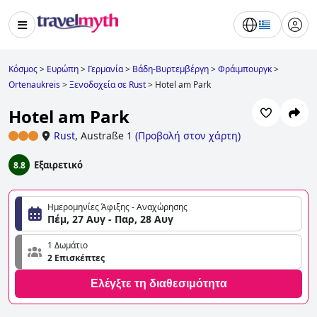
Κόσμος
>
Ευρώπη
>
Γερμανία
>
Βάδη-Βυρτεμβέργη
>
Φράιμπουργκ
>
Ortenaukreis
>
Ξενοδοχεία σε Rust
>
Hotel am Park
Hotel am Park
Rust
,
Austraße 1
(
Προβολή στον χάρτη
)
Εξαιρετικό
8.8
Ημερομηνίες Άφιξης - Αναχώρησης
Πέμ, 27 Αυγ - Παρ, 28 Αυγ
1 Δωμάτιο
2 Επισκέπτες
Ελέγξτε τη διαθεσιμότητα