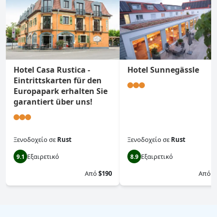
Hotel Casa Rustica -
Hotel Sunnegässle
Eintrittskarten für den
Europapark erhalten Sie
garantiert über uns!
Ξενοδοχείο
σε
Rust
Ξενοδοχείο
σε
Rust
Εξαιρετικό
Εξαιρετικό
9.1
8.9
Από
$190
Από
$