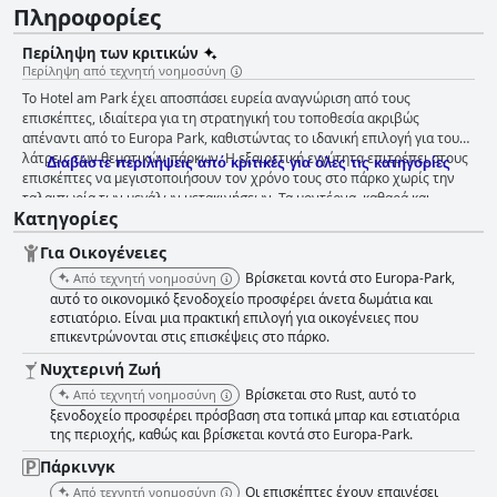
Πληροφορίες
Περίληψη των κριτικών
Περίληψη από τεχνητή νοημοσύνη
Το Hotel am Park έχει αποσπάσει ευρεία αναγνώριση από τους
επισκέπτες, ιδιαίτερα για τη στρατηγική του τοποθεσία ακριβώς
απέναντι από το Europa Park, καθιστώντας το ιδανική επιλογή για τους
λάτρεις των θεματικών πάρκων. Η εξαιρετική εγγύτητα επιτρέπει στους
Διαβάστε περιλήψεις από κριτικές για όλες τις κατηγορίες
επισκέπτες να μεγιστοποιήσουν τον χρόνο τους στο πάρκο χωρίς την
ταλαιπωρία των μεγάλων μετακινήσεων. Τα μοντέρνα, καθαρά και
Κατηγορίες
ευρύχωρα δωμάτια του ξενοδοχείου ενισχύουν περαιτέρω την εμπειρία,
η οποία συμπληρώνεται από την έντονη έμφαση στην καθαριότητα σε
Για Οικογένειες
όλους τους χώρους. Οι οικογένειες βρίσκουν τα καταλύματα ιδιαίτερα
ελκυστικά, με επιλογές όπως κουκέτες και μεγάλα οικογενειακά δωμάτια
Βρίσκεται κοντά στο Europa-Park,
Από τεχνητή νοημοσύνη
που φιλοξενούν άνετα έως και έξι άτομα, καθιστώντας το μια εξαιρετική
αυτό το οικονομικό ξενοδοχείο προσφέρει άνετα δωμάτια και
βάση για ομαδικές εξορμήσεις. Η υπηρεσία πρωινού είναι ένα ακόμη
εστιατόριο. Είναι μια πρακτική επιλογή για οικογένειες που
επικεντρώνονται στις επισκέψεις στο πάρκο.
σημείο αναφοράς, προσφέροντας έναν ποικίλο και αναγνωρισμένο
μπουφέ που ικανοποιεί τόσο τους ενήλικες όσο και τα παιδιά με μια
Νυχτερινή Ζωή
σειρά από γλυκές και αλμυρές επιλογές. Η εμπειρία του πρωινού
Βρίσκεται στο Rust, αυτό το
Από τεχνητή νοημοσύνη
εμπλουτίζεται από το φιλικό και αποτελεσματικό προσωπικό,
ξενοδοχείο προσφέρει πρόσβαση στα τοπικά μπαρ και εστιατόρια
εξασφαλίζοντας ένα ευχάριστο ξεκίνημα της ημέρας. Αν και οι
της περιοχής, καθώς και βρίσκεται κοντά στο Europa-Park.
εγκαταστάσεις εστίασης περιλαμβάνουν μια βολική εσωτερική αγορά
street food για εύκολα δείπνα, οι επισκέπτες εκτιμούν τα κοντινά τοπικά
Πάρκινγκ
εστιατόρια για ποικίλες γευστικές εμπειρίες. Οι επισκέπτες επαινούν
Οι επισκέπτες έχουν επαινέσει
Από τεχνητή νοημοσύνη