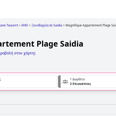
ane Taourirt
>
Ahfir
>
Ξενοδοχεία σε Saidia
>
Magnifique Appartement Plage Sai
rtement Plage Saidia
ροβολή στον χάρτη
)
ς
1 Δωμάτιο
2 Επισκέπτες