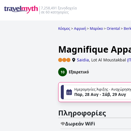
7,258,491 ξενοδοχεία
σε 60 κατηγορίες
Κόσμος
>
Αφρική
>
Μαρόκο
>
Oriental
>
Berk
Magnifique Appa
Saidia
,
Lot Al Moustakbal
(
Π
Εξαιρετικό
10
Ημερομηνίες Άφιξης - Αναχώρηση
Παρ, 28 Αυγ - Σάβ, 29 Αυγ
Πληροφορίες
Δωρεάν WiFi