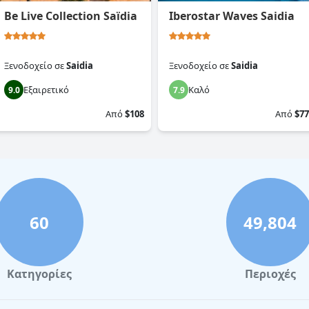
Be Live Collection Saïdia
Iberostar Waves Saidia
Ξενοδοχείο
σε
Saidia
Ξενοδοχείο
σε
Saidia
Εξαιρετικό
Καλό
9.0
7.9
Από
$108
Από
$77
60
49,804
Κατηγορίες
Περιοχές