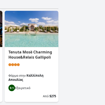
Tenuta Mosè Charming
House&Relais Gallipoli
Φάρμα
στην
Καλλίπολη
Απουλίας
Εξαιρετικό
9.1
Από
$275