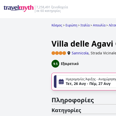
7,258,491 ξενοδοχεία
σε 60 κατηγορίες
Κόσμος
>
Ευρώπη
>
Ιταλία
>
Απουλία
>
Λέτσ
Villa delle Agavi 
Sannicola
,
Strada Vicinal
Εξαιρετικό
9.5
Ημερομηνίες Άφιξης - Αναχώρηση
Τετ, 26 Αυγ - Πέμ, 27 Αυγ
Πληροφορίες
Κατηγορίες