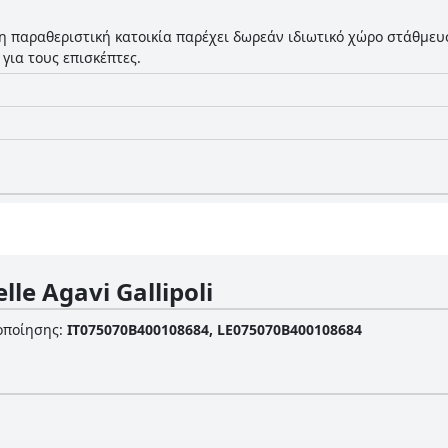
η παραθεριστική κατοικία παρέχει δωρεάν ιδιωτικό χώρο στάθμευ
για τους επισκέπτες.
lle Agavi Gallipoli
οποίησης
:
IT075070B400108684, LE075070B400108684