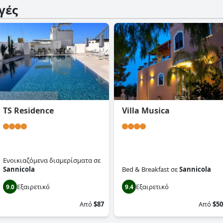
γές
TS Residence
Villa Musica
Ενοικιαζόμενα διαμερίσματα
σε
Sannicola
Bed & Breakfast
σε
Sannicola
Εξαιρετικό
Εξαιρετικό
9.0
9.4
Από
$87
Από
$50