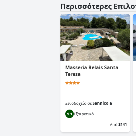
Περισσότερες Επιλο
Masseria Relais Santa
Teresa
Ξενοδοχείο
σε
Sannicola
Εξαιρετικό
9.1
Από
$141