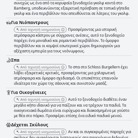
συνεχώς ως ένα από τα κορυφαία ξενοδοχεία γκολφ κοντά στο
σε άνετα, καλής ποιότητας κρεβάτια. Συνολικά, το ξενοδοχείο
Bamberg, υποδεικνύοντας εξαιρετική πρόσβαση σε τοπικά γήπεδα
προσφέρει μια αυθεντική, ιστορική αίσθηση και μια μοναδική και
γκολφ και ένα περιβάλλον που απευθύνεται σε λάτρεις του γκολφ.
αξέχαστη εμπειρία διαμονής.
Για Νιόπαντρους
Προσφέροντας μια ιστορική
Από τεχνητή νοημοσύνη
ατμόσφαιρα κάστρου με σύγχρονες ανέσεις, αυτό το ξενοδοχείο
παρέχει ένα μοναδικό και ρομαντικό περιβάλλον. Το όμορφο
περιβάλλον και οι κομψοί εσωτερικοί χώροι δημιουργούν μια
αξέχαστη εμπειρία για τους νεόνυμφους.
Σπα
Το σπα στο Schloss Burgellern έχει
Από τεχνητή νοημοσύνη
λάβει εξαιρετικές κριτικές, προσφέροντας μια χαλαρωτική
ατμόσφαιρα και όμορφο σχεδιασμό. Οι επισκέπτες επαινούν
ιδιαίτερα τον χώρο της σάουνας και συνιστούν μασάζ.
Για Οικογένειες
Αυτό το ξενοδοχείο διαθέτει έναν
Από τεχνητή νοημοσύνη
μεγάλο κήπο ιδανικό για να παίζουν και να τρέχουν τα παιδιά. Τα
οικογενειακά δωμάτια είναι ευρύχωρα και διακοσμημένα με γούστο
με θέα στο πάρκο. Προσφέρει επίσης ένα ειδικό παιδικό μενού.
Δέχεται Σκύλους
Αν και οι συγκεκριμένες παροχές για
Από τεχνητή νοημοσύνη
σκύλους δεν αναφέρονται λεπτομερώς στα παρεχόμενα δεδομένα,