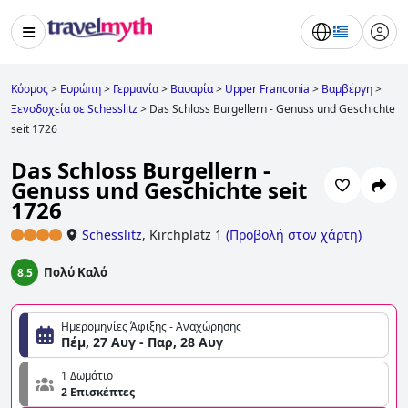
Κόσμος
>
Ευρώπη
>
Γερμανία
>
Βαυαρία
>
Upper Franconia
>
Βαμβέργη
>
Ξενοδοχεία σε Schesslitz
>
Das Schloss Burgellern - Genuss und Geschichte
seit 1726
Das Schloss Burgellern -
Genuss und Geschichte seit
1726
Schesslitz
,
Kirchplatz 1
(
Προβολή στον χάρτη
)
Πολύ Καλό
8.5
Ημερομηνίες Άφιξης - Αναχώρησης
Πέμ, 27 Αυγ - Παρ, 28 Αυγ
1 Δωμάτιο
2 Επισκέπτες