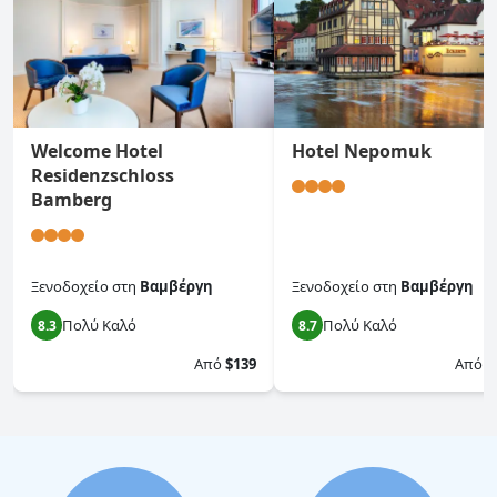
Welcome Hotel
Hotel Nepomuk
Residenzschloss
Bamberg
Ξενοδοχείο
στη
Βαμβέργη
Ξενοδοχείο
στη
Βαμβέργη
Πολύ Καλό
Πολύ Καλό
8.3
8.7
Από
$139
Από
$