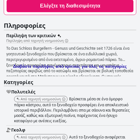
Ελέγξτε τη διαθεσιμότητα
Πληροφορίες
Περίληψη των κριτικών
Περίληψη από τεχνητή νοημοσύνη
Το Das Schloss Burgellern - Genuss und Geschichte seit 1726 είναι ένα
γοητευτικό ξενοδοχείο που βρίσκεται σε ένα ειδυλλιακό χωριό,
περιτριγυρισμένο από ένα εκτεταμένο, άγριο-ρομαντικό πάρκο. Το
ξενοδοχείο προσφέρει πανέμορφους περιπάτους και μονοπάτια
Διαβάστε περιλήψεις από κριτικές για όλες τις κατηγορίες
πεζοπορίας ακριβώς από το κατώφλι και βρίσκεται σε βολική τοποθεσία
αρκετά κοντά στο Μπάμπεργκ για εύκολη εξερεύνηση. Ο μπουφές
Κατηγορίες
πρωινού είναι πλούσιος και νόστιμος με σπιτικό μέλι και άλλα τοπικά
καλούδια. Το εστιατόριο του ξενοδοχείου σερβίρει εξαιρετική κουζίνα,
Πολυτελές
με ορισμένους κριτικούς να λένε μάλιστα ότι η κουζίνα έχει σχεδόν
επίπεδο αστέρων. Τα μεγάλου μεγέθους, ευρύχωρα και ιστορικά δωμάτια
Βρίσκεται μέσα σε ένα όμορφο
Από τεχνητή νοημοσύνη
είναι άνετα επιπλωμένα με ένα μείγμα μοντέρνας και παλιάς γοητείας.
πάρκο κάστρου, αυτό το ξενοδοχείο προσφέρει ένα αποκλειστικό
Το προσωπικό είναι φιλικό, εξυπηρετικό και πολύ προσεκτικό. Το σπα
ιστορικό περιβάλλον. Περιλαμβάνει σπα με σάουνα και θεραπείες
μασάζ, καθώς και εξωτερική πισίνα, παρέχοντας ένα ήσυχο
έχει λάβει ενθουσιώδεις κριτικές από τους επισκέπτες, με τον χώρο της
καταφύγιο με ανέσεις ευεξίας.
σάουνας να αποτελεί ιδιαίτερο σημείο αναφοράς. Το Das Schloss
Burgellern - Genuss und Geschichte seit 1726 είναι επίσης ένα ιδανικό
Γκολφ
μέρος για οικογένειες με παιδιά που απολαμβάνουν να βρίσκονται σε
Αυτό το ξενοδοχείο αναφέρεται
Από τεχνητή νοημοσύνη
εξωτερικούς χώρους. Οι επισκέπτες έχουν απολαύσει τη διαμονή τους