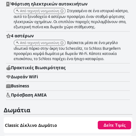
Φόρτιση ηλεκτρικών αυτοκινήτων
Στεγασμένο σε ένα ιστορικό κάστρο,
Από τεχνητή νοημοσύνη
αυτό το ξενοδοχείο 4 αστέρων προσφέρει έναν σταθμό φόρτισης
ηλεκτρικών οχημάτων. Οι επιπλέον παροχές περιλαμβάνουν σπα,
εξωτερική πισίνα και δωρεάν χώρο στάθμευσης.
4 αστέρων
Βρίσκεται μέσα σε ένα μεγάλο
Από τεχνητή νοημοσύνη
ιδιωτικό πάρκο στην άκρη του Schesslitz, το Schloss Burgellern
προσφέρει κομψά δωμάτια με δωρεάν Wi-Fi. Κάποτε κατοικία
επισκόπου, το Schloss παρέχει ένα ήσυχο καταφύγιο.
Πρακτικές Bιωσιμότητας
Δωρεάν WiFi
Business
Πρόσβαση ΑΜΕΑ
Δωμάτια
Classic Δίκλινο Δωμάτιο
Δείτε Τιμές