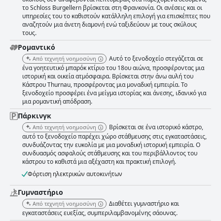
το Schloss Burgellern βρίσκεται στη Φρανκονία. Οι ανέσεις και οι
υπηρεσίες του το καθιστούν κατάλληλη επιλογή για επισκέπτες που
αναζητούν μια άνετη διαμονή ενώ ταξιδεύουν με τους σκύλους
τους.
Ρομαντικό
Αυτό το ξενοδοχείο στεγάζεται σε
Από τεχνητή νοημοσύνη
ένα γοητευτικό μπαρόκ κτίριο του 18ου αιώνα, προσφέροντας μια
ιστορική και οικεία ατμόσφαιρα. Βρίσκεται στην άνω αυλή του
Κάστρου Thurnau, προσφέροντας μια μοναδική εμπειρία. Το
ξενοδοχείο προσφέρει ένα μείγμα ιστορίας και άνεσης, ιδανικό για
μια ρομαντική απόδραση.
Πάρκινγκ
Βρίσκεται σε ένα ιστορικό κάστρο,
Από τεχνητή νοημοσύνη
αυτό το ξενοδοχείο παρέχει χώρο στάθμευσης στις εγκαταστάσεις,
συνδυάζοντας την ευκολία με μια μοναδική ιστορική εμπειρία. Ο
συνδυασμός ασφαλούς στάθμευσης και του περιβάλλοντος του
κάστρου το καθιστά μια αξέχαστη και πρακτική επιλογή.
Φόρτιση ηλεκτρικών αυτοκινήτων
Γυμναστήριο
Διαθέτει γυμναστήριο και
Από τεχνητή νοημοσύνη
εγκαταστάσεις ευεξίας, συμπεριλαμβανομένης σάουνας.