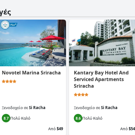
γές
Novotel Marina Sriracha
Kantary Bay Hotel And
Serviced Apartments
Sriracha
Ξενοδοχείο
σε
Si Racha
Ξενοδοχείο
σε
Si Racha
Πολύ Καλό
Πολύ Καλό
8.7
8.6
Από
$49
Από
$54