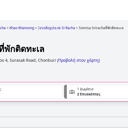
acha
>
Khao Khansong
>
Ξενοδοχεία σε Si Racha
>
Sonrisa Srirachaที่พักติดทะเล
ี่พักติดทะเล
oo 4, Surasak Road, Chonburi
(
Προβολή στον χάρτη
)
ς
1 Δωμάτιο
2 Επισκέπτες