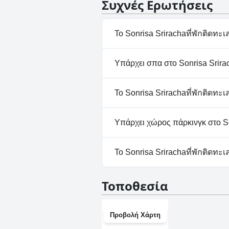
Συχνές Ερωτήσεις
Το Sonrisa Srirachaที่พักติดทะเล
Ναι, το Sonrisa Srirachaที่พั
Υπάρχει σπα στο Sonrisa Srirac
κατηγορίες: Εξωτερική Πισίνα
Όχι, το Sonrisa Srirachaที่พัก
Το Sonrisa Srirachaที่พักติดทะเ
Όχι, το Sonrisa Srirachaที่พัก
Υπάρχει χώρος πάρκινγκ στο Son
Ναι, υπάρχουν εγκαταστάσεις π
Το Sonrisa Srirachaที่พักติดทะเ
Ναι, το Sonrisa Srirachaที่พัก
Τοποθεσία
Προβολή Χάρτη