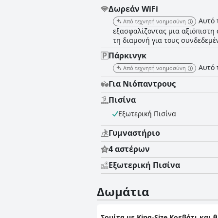
Δωρεάν WiFi
Αυτό 
Από τεχνητή νοημοσύνη
εξασφαλίζοντας μια αξιόπιστη 
τη διαμονή για τους συνδεδεμέ
Πάρκινγκ
Αυτό 
Από τεχνητή νοημοσύνη
Για Νιόπαντρους
Πισίνα
Εξωτερική Πισίνα
Γυμναστήριο
4 αστέρων
Εξωτερική Πισίνα
Δωμάτια
Σουίτα με King-Size Κρεβάτι και