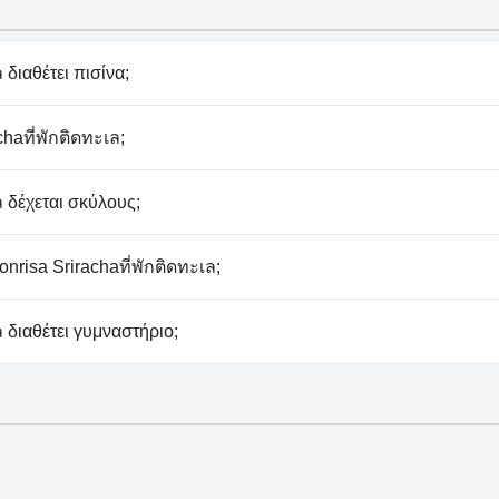
 διαθέτει πισίνα;
กติดทะเล διαθέτει πισίνα/πισίνες που ανήκουν σε μία ή πε
haที่พักติดทะเล;
.
ติดทะเล δεν διαθέτει σπα.
ล δέχεται σκύλους;
ติดทะเล δεν δέχεται σκύλους.
risa Srirachaที่พักติดทะเล;
άρκινγκ στο Sonrisa Srirachaที่พักติดทะเล.
ล διαθέτει γυμναστήριο;
ติดทะเล διαθέτει γυμναστήριο.