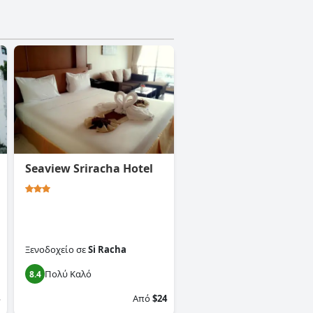
Seaview Sriracha Hotel
Ξενοδοχείο
σε
Si Racha
Πολύ Καλό
8.4
Από
$24