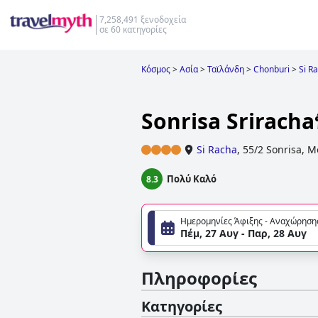
7,258,491 ξενοδοχεία
σε 60 κατηγορίες
Κόσμος
>
Ασία
>
Ταϊλάνδη
>
Chonburi
>
Si R
Sonrisa Srirachaท
Si Racha
,
55/2 Sonrisa, M
Πολύ Καλό
8.3
Ημερομηνίες Άφιξης - Αναχώρηση
Πέμ, 27 Αυγ - Παρ, 28 Αυγ
Πληροφορίες
Κατηγορίες