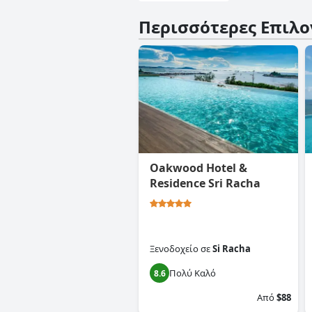
Περισσότερες Επιλο
Oakwood Hotel &
Residence Sri Racha
Ξενοδοχείο
σε
Si Racha
Πολύ Καλό
8.6
Από
$88