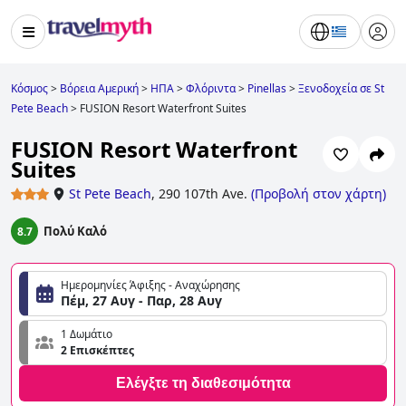
Κόσμος
>
Βόρεια Αμερική
>
ΗΠΑ
>
Φλόριντα
>
Pinellas
>
Ξενοδοχεία σε St
Pete Beach
>
FUSION Resort Waterfront Suites
FUSION Resort Waterfront
Suites
St Pete Beach
,
290 107th Ave.
(
Προβολή στον χάρτη
)
Πολύ Καλό
8.7
Ημερομηνίες Άφιξης - Αναχώρησης
Πέμ, 27 Αυγ - Παρ, 28 Αυγ
1 Δωμάτιο
2 Επισκέπτες
Ελέγξτε τη διαθεσιμότητα