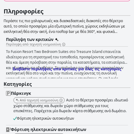
Πληροφορίες
Περάστε τις πιο χαλαρωτικές και διασκεδαστικές διακοπές στο θέρετρο
αυτό, το οποίο προσφέρει μία εξωτερική πισίνα, χώρους εκδηλώσεων με
εκπληκτική θέα στην ακτή, ένα rooftop bar με θέα 360°, και φυσικά
μοντέρνες και άνετες σουίτες εξοπλισμένες με όλα όσα χρειάζεστε καθόλη
Περίληψη των κριτικών
τη διάρκεια της διαμονής σας.
Περίληψη από τεχνητή νοημοσύνη
Το Fusion Resort Two Bedroom Suites στο Treasure Island επαινείται
ιδιαίτερα για τη στρατηγική του τοποθεσία, προσφέροντας εκπληκτική
θέα και άμεση πρόσβαση στην παραλία, τα καταστήματα, τα εστιατόρια
και αξιοσημείωτα αξιοθέατα. Τα μπαλκόνια του θέρετρου προσφέρουν
Διαβάστε περιλήψεις από κριτικές για όλες τις κατηγορίες
εκπληκτική θέα στο νερό και την πισίνα, ενισχύοντας τη συνολική
γραφική και χαλαρωτική εμπειρία για τους επισκέπτες. Οι επιλογές
Κατηγορίες
πρωινού στο θέρετρο χρήζουν βελτίωσης, καθώς ορισμένοι επισκέπτες
βρίσκουν την έλλειψη πρωινού στις εγκαταστάσεις άβολη. Παρόλα
Πάρκινγκ
αυτά, τα κοντινά εστιατόρια προτάθηκαν θερμά από τους θαμώνες. Οι
εμπειρίες δείπνου ποικίλλουν, με τις καλά εξοπλισμένες κουζίνες σε
Αυτό το θέρετρο προσφέρει ιδιωτικό
Από τεχνητή νοημοσύνη
κάθε σουίτα να αποτελούν το highlight, αν και οι ασυνεπείς ώρες
χώρο στάθμευσης και δωρεάν χώρο στάθμευσης για τους
λειτουργίας του εστιατορίου στις εγκαταστάσεις ήταν ένα κοινό σημείο
επισκέπτες. Παρέχεται μία δωρεάν κάρτα στάθμευσης ανά δωμάτιο.
διαφωνίας. Οι επισκέπτες επαινούν συχνά τα ευρύχωρα, καθαρά και
Φόρτιση ηλεκτρικών αυτοκινήτων
μοντέρνα δωμάτια, τα οποία διαθέτουν μεγάλα μπαλκόνια και είναι καλά
επιπλωμένα για άνεση και ευκολία, συμπεριλαμβανομένων πλυντηρίων
Φόρτιση ηλεκτρικών αυτοκινήτων
και στεγνωτηρίων ρούχων στα δωμάτια. Η καθαριότητα είναι ένα δυνατό