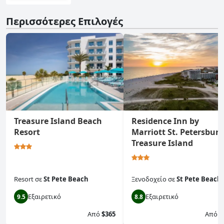
Περισσότερες Επιλογές
Treasure Island Beach
Residence Inn by
Resort
Marriott St. Petersburg
Treasure Island
Resort
σε
St Pete Beach
Ξενοδοχείο
σε
St Pete Beach
Εξαιρετικό
Εξαιρετικό
9.5
8.8
Από
$365
Από
$