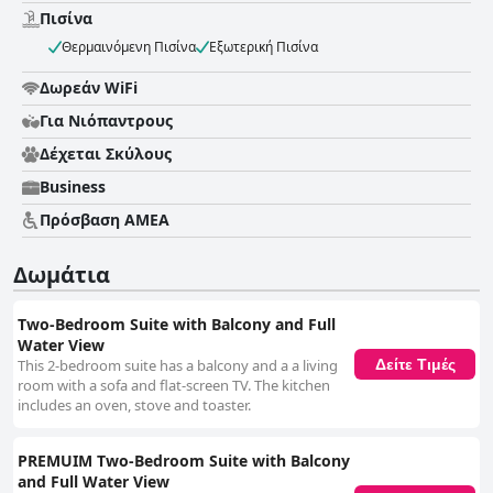
περιοχές. Τα κρεβάτια στο θέρετρο είναι γενικά άνετα, συμβάλλοντας σε
Πισίνα
έναν καλό ύπνο, αν και σημειώθηκαν ορισμένα μικρά προβλήματα, όπως
Θερμαινόμενη Πισίνα
Εξωτερική Πισίνα
τριξίματα. Συνολικά, το Fusion Resort Two Bedroom Suites ξεχωρίζει για
την τοποθεσία του, την καθαριότητα, την άνεση των δωματίων και το
Δωρεάν WiFi
φιλικό προσωπικό, καθιστώντας το έναν αγαπημένο προορισμό για
ταξιδιώτες που αναζητούν μια βολική και χαλαρωτική απόδραση στην
Για Νιόπαντρους
παραλία.
Δέχεται Σκύλους
Business
Πρόσβαση ΑΜΕΑ
Δωμάτια
Two-Bedroom Suite with Balcony and Full
Water View
This 2-bedroom suite has a balcony and a a living
Δείτε Τιμές
room with a sofa and flat-screen TV. The kitchen
includes an oven, stove and toaster.
PREMUIM Two-Bedroom Suite with Balcony
and Full Water View