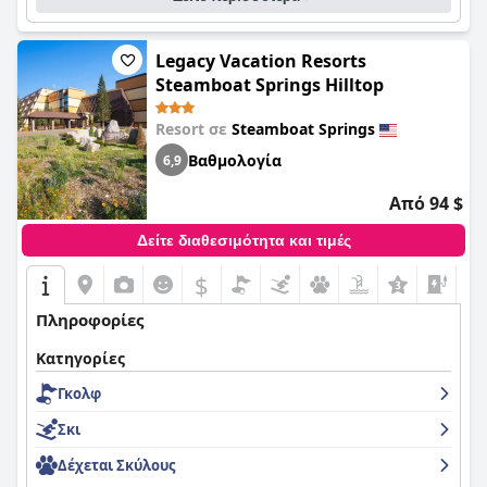
Legacy Vacation Resorts
Steamboat Springs Hilltop
Resort σε
Steamboat Springs
Βαθμολογία
6,9
Από 94 $
Δείτε διαθεσιμότητα και τιμές
$
Πληροφορίες
Κατηγορίες
Γκολφ
Σκι
Δέχεται Σκύλους