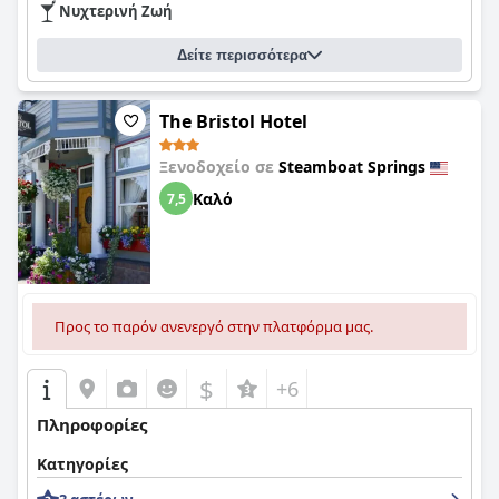
Νυχτερινή Ζωή
Δείτε περισσότερα
The Bristol Hotel
Ξενοδοχείο σε
Steamboat Springs
Καλό
7,5
Προς το παρόν ανενεργό στην πλατφόρμα μας.
$
+6
Πληροφορίες
Κατηγορίες