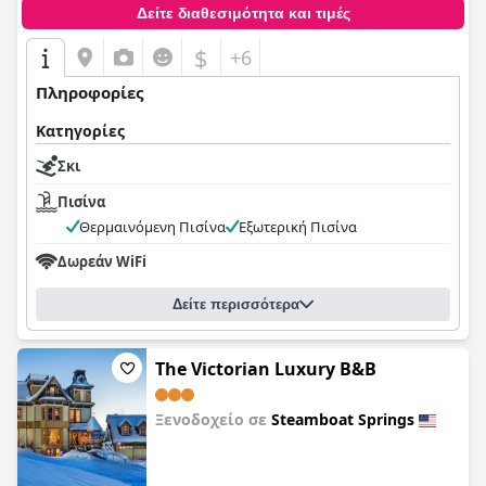
Δείτε διαθεσιμότητα και τιμές
$
+6
Πληροφορίες
Κατηγορίες
Σκι
Πισίνα
Θερμαινόμενη Πισίνα
Εξωτερική Πισίνα
Δωρεάν WiFi
Δείτε περισσότερα
The Victorian Luxury B&B
Ξενοδοχείο σε
Steamboat Springs
0,0