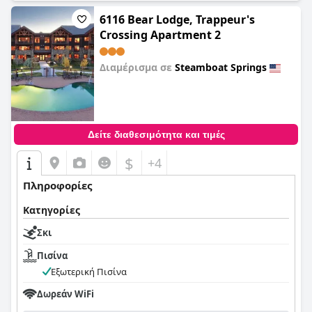
6116 Bear Lodge, Trappeur's
Crossing Apartment 2
Διαμέρισμα σε
Steamboat Springs
0,0
Δείτε διαθεσιμότητα και τιμές
$
+4
Πληροφορίες
Κατηγορίες
Σκι
Πισίνα
Εξωτερική Πισίνα
Δωρεάν WiFi