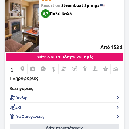
Resort σε
Steamboat Springs
Πολύ Καλό
8,7
Από 153 $
Δείτε διαθεσιμότητα και τιμές
$
Πληροφορίες
Κατηγορίες
Γκολφ
Σκι
Για Οικογένειες
Δείτε περισσότερα