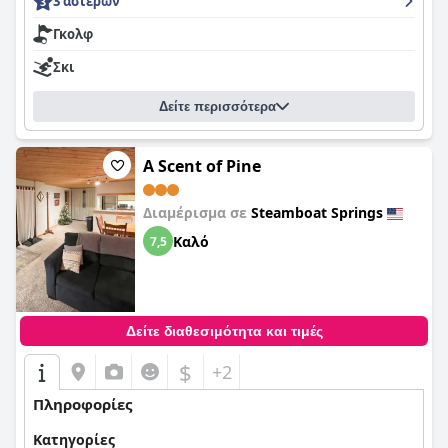
3 αστέρων
Γκολφ
Σκι
Δείτε περισσότερα
A Scent of Pine
Διαμέρισμα σε
Steamboat Springs
Καλό
7,5
Δείτε διαθεσιμότητα και τιμές
$
+2
Πληροφορίες
Κατηγορίες