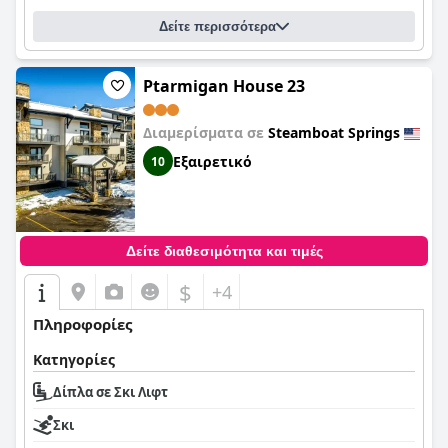
Δείτε περισσότερα
Ptarmigan House 23
Διαμερίσματα σε
Steamboat Springs
Εξαιρετικό
10
Δείτε διαθεσιμότητα και τιμές
$
+4
Πληροφορίες
Κατηγορίες
Δίπλα σε Σκι Λιφτ
Σκι