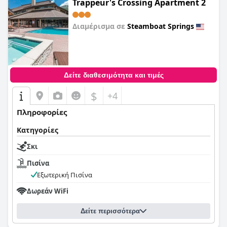
Trappeur's Crossing Apartment 2
Διαμέρισμα σε
Steamboat Springs
0,0
Δείτε διαθεσιμότητα και τιμές
$
+4
Πληροφορίες
Κατηγορίες
Σκι
Πισίνα
Εξωτερική Πισίνα
Δωρεάν WiFi
Δείτε περισσότερα