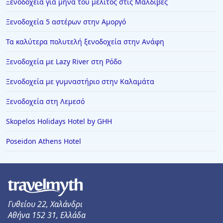
Ξενοδοχεία για μήνα του μέλιτος στις Μαλδίβες
Ξενοδοχεία στα Ζαγοροχώρια
Ξενοδοχεία 5 αστέρων στην Αμοργό
Ξενοδοχεία στην Τρίπολη
Τα καλύτερα πολυτελή ξενοδοχεία στην Ανάφη
Ξενοδοχεία στην Κινέτα
Ξενοδοχεία με Lazy River στη Ρόδο
Ξενοδοχεία στην Πέρδικα
Ξενοδοχεία στην Κόνιτσα
Ξενοδοχεία με γυμναστήριο στην Καλαμάτα
Ξενοδοχεία στην Ασπροβάλτα
Ξενοδοχεία στη Λεμεσό
Ξενοδοχεία στον Λιμένα Θάσου
Skopelos Holidays Hotel by GHH
Ξενοδοχεία στη Ζαχάρω
Poseidon Athens Hotel
Ξενοδοχεία στη Νέα Καλλικράτεια
Ξενοδοχεία στους Άγιους Θεόδωρους
Ξενοδοχεία στο Ελατοχώρι
Ξενοδοχεία στη Ζανζιβάρη
Γυθείου 22, Χαλάνδρι
Αθήνα 152 31, Ελλάδα
Ξενοδοχεία στο Μπάνσκο