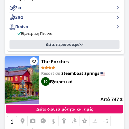
Σκι
Σπα
Πισίνα
Εξωτερική Πισίνα
Δείτε περισσότερα
The Porches
Resort σε
Steamboat Springs
Εξαιρετικό
10
Από 747 $
Δείτε διαθεσιμότητα και τιμές
$
+5