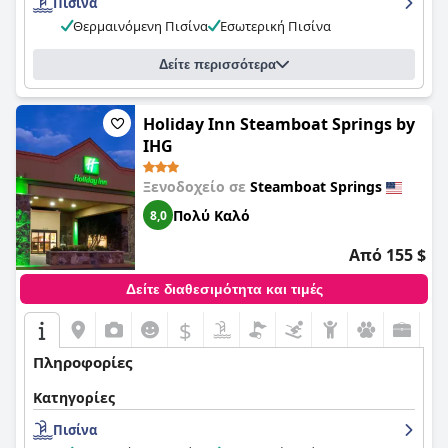
Πισίνα
Θερμαινόμενη Πισίνα
Εσωτερική Πισίνα
Δείτε περισσότερα
Holiday Inn Steamboat Springs by
IHG
Ξενοδοχείο σε
Steamboat Springs
Πολύ Καλό
8,0
Από 155 $
Δείτε διαθεσιμότητα και τιμές
$
Πληροφορίες
Κατηγορίες
Πισίνα