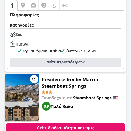
$
+4
Πληροφορίες
Κατηγορίες
Σκι
Πισίνα
Θερμαινόμενη Πισίνα
Εξωτερική Πισίνα
Δείτε περισσότερα
Residence Inn by Marriott
Steamboat Springs
Ξενοδοχείο σε
Steamboat Springs
Πολύ Καλό
8,9
Δείτε διαθεσιμότητα και τιμές