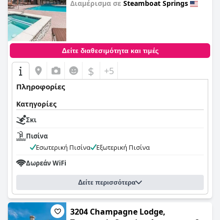
Διαμέρισμα σε
Steamboat Springs
0,0
Δείτε διαθεσιμότητα και τιμές
$
+5
Πληροφορίες
Κατηγορίες
Σκι
Πισίνα
Εσωτερική Πισίνα
Εξωτερική Πισίνα
Δωρεάν WiFi
Δείτε περισσότερα
3204 Champagne Lodge,