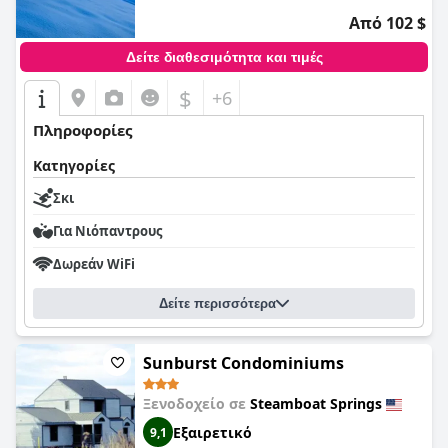
Από 102 $
Δείτε διαθεσιμότητα και τιμές
$
+6
Πληροφορίες
Κατηγορίες
Σκι
Για Νιόπαντρους
Δωρεάν WiFi
Δείτε περισσότερα
Sunburst Condominiums
Ξενοδοχείο σε
Steamboat Springs
Εξαιρετικό
9,1