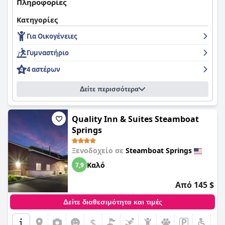
Πληροφορίες
Κατηγορίες
Για Οικογένειες
Γυμναστήριο
4 αστέρων
Δείτε περισσότερα
Quality Inn & Suites Steamboat
Springs
Ξενοδοχείο σε
Steamboat Springs
Καλό
7,9
Από 145 $
Δείτε διαθεσιμότητα και τιμές
$