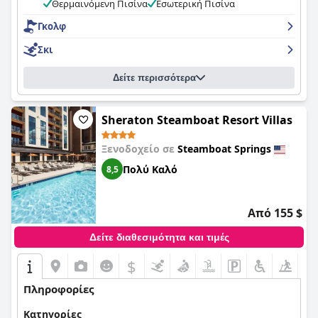
Θερμαινόμενη Πισίνα
Εσωτερική Πισίνα
Γκολφ
Σκι
Δείτε περισσότερα
Sheraton Steamboat Resort Villas
Ξενοδοχείο σε
Steamboat Springs
Πολύ Καλό
8,5
Από 155 $
Δείτε διαθεσιμότητα και τιμές
$
Πληροφορίες
Κατηγορίες