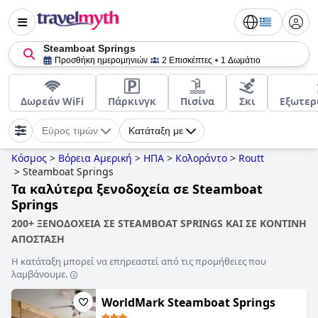
Steamboat Springs
Προσθήκη ημερομηνιών
2 Επισκέπτες
1 Δωμάτιο
Δωρεάν WiFi
Πάρκινγκ
Πισίνα
Σκι
Εξωτερ
Εύρος τιμών
Κατάταξη με
Κόσμος
>
Βόρεια Αμερική
>
ΗΠΑ
>
Κολοράντο
>
Routt
>
Steamboat Springs
Τα καλύτερα ξενοδοχεία σε Steamboat
Springs
200+ ΞΕΝΟΔΟΧΕΙΑ ΣΕ STEAMBOAT SPRINGS ΚΑΙ ΣΕ ΚΟΝΤΙΝΗ
ΑΠΟΣΤΑΣΗ
Η κατάταξη μπορεί να επηρεαστεί από τις προμήθειες που
λαμβάνουμε.
WorldMark Steamboat Springs