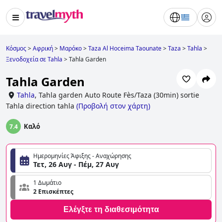
Κόσμος
>
Αφρική
>
Μαρόκο
>
Taza Al Hoceima Taounate
>
Taza
>
Tahla
>
Ξενοδοχεία σε Tahla
>
Tahla Garden
Tahla Garden
Tahla
,
Tahla garden Auto Route Fès/Taza (30min) sortie
Tahla direction tahla
(
Προβολή στον χάρτη
)
Καλό
7.4
Ημερομηνίες Άφιξης - Αναχώρησης
Τετ, 26 Αυγ - Πέμ, 27 Αυγ
1 Δωμάτιο
2 Επισκέπτες
Ελέγξτε τη διαθεσιμότητα