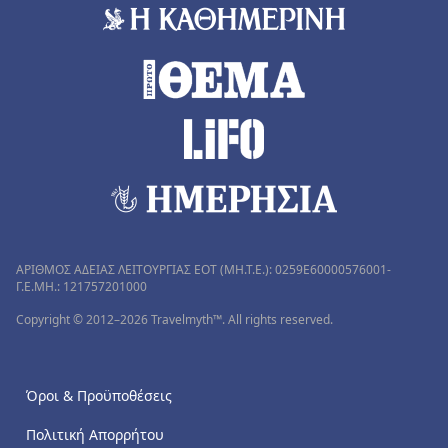
ΑΡΙΘΜΟΣ ΑΔΕΙΑΣ ΛΕΙΤΟΥΡΓΙΑΣ ΕΟΤ (MH.T.E.): 0259Ε60000576001-
Γ.Ε.ΜΗ.: 121757201000
Copyright © 2012–2026 Travelmyth™. All rights reserved.
Όροι & Προϋποθέσεις
Πολιτική Απορρήτου