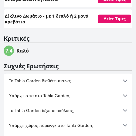
Δίκλινο Δωμάτιο - με 1 διπλό ή 2 μονά
Δείτε Τιμές
κρεβάτια
Κριτικές
7.4
Καλό
Συχνές Ερωτήσεις
Το Tahla Garden διαθέτει πισίνα;
Ναι, το Tahla Garden διαθέτει πισίνα/πισίνες που ανήκουν σε
Υπάρχει σπα στο Tahla Garden;
μία ή περισσότερες από τις ακόλουθες κατηγορίες: Πισίνα για
Παιδιά, Δωμάτια με Ιδιωτική Πισίνα, Εξωτερική Πισίνα.
Όχι, το Tahla Garden δεν διαθέτει σπα.
Το Tahla Garden δέχεται σκύλους;
Ναι, το Tahla Garden δέχεται σκύλους.
Υπάρχει χώρος πάρκινγκ στο Tahla Garden;