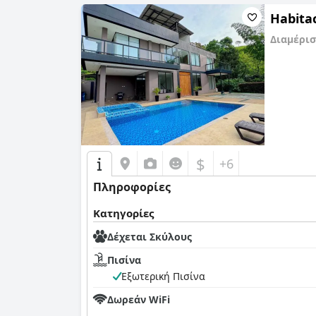
Habitac
Διαμέρι
0,0
$
+6
Πληροφορίες
Κατηγορίες
Δέχεται Σκύλους
Πισίνα
Εξωτερική Πισίνα
Δωρεάν WiFi