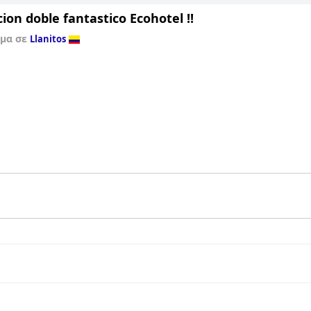
ion doble fantastico Ecohotel !!
σμα σε
Llanitos