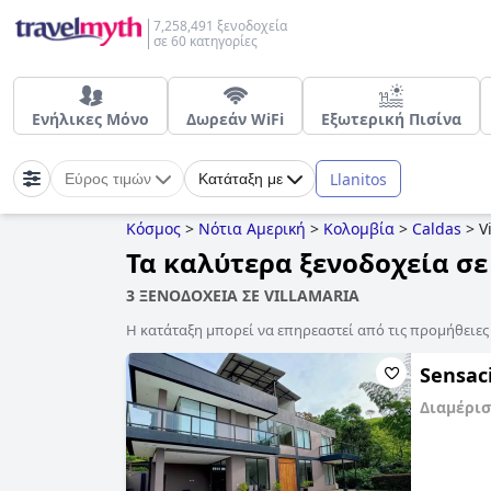
7,258,491 ξενοδοχεία
σε 60 κατηγορίες
Ενήλικες Μόνο
Δωρεάν WiFi
Εξωτερική Πισίνα
Llanitos
Εύρος τιμών
Κατάταξη με
Κόσμος
>
Νότια Αμερική
>
Κολομβία
>
Caldas
>
V
Τα καλύτερα ξενοδοχεία σε 
3 ΞΕΝΟΔΟΧΕΙΑ ΣΕ VILLAMARIA
Η κατάταξη μπορεί να επηρεαστεί από τις προμήθειε
Sensaci
Διαμέρι
0,0