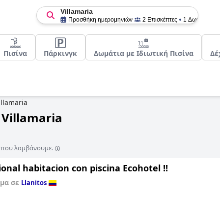
Villamaria
Προσθήκη ημερομηνιών
2 Επισκέπτες
1 Δωμάτιο
Πισίνα
Πάρκινγκ
Δωμάτια με Ιδιωτική Πισίνα
Δέ
illamaria
Villamaria
ς που λαμβάνουμε.
onal habitacion con piscina Ecohotel !!
σμα σε
Llanitos