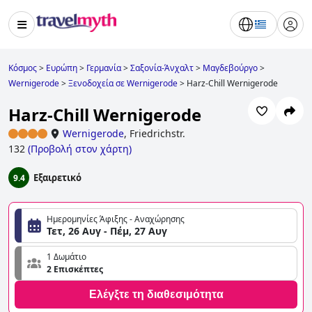
Κόσμος
>
Ευρώπη
>
Γερμανία
>
Σαξονία-Άνχαλτ
>
Μαγδεβούργο
>
Wernigerode
>
Ξενοδοχεία σε Wernigerode
>
Harz-Chill Wernigerode
Harz-Chill Wernigerode
Wernigerode
,
Friedrichstr.
132
(
Προβολή στον χάρτη
)
Εξαιρετικό
9.4
Ημερομηνίες Άφιξης - Αναχώρησης
Τετ, 26 Αυγ - Πέμ, 27 Αυγ
1 Δωμάτιο
2 Επισκέπτες
Ελέγξτε τη διαθεσιμότητα