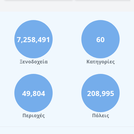
7,258,491
60
Ξενοδοχεία
Κατηγορίες
49,804
208,995
Περιοχές
Πόλεις