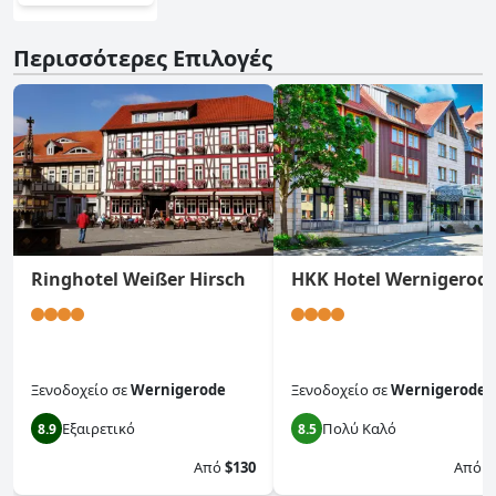
Περισσότερες Επιλογές
Ringhotel Weißer Hirsch
HKK Hotel Wernigerod
Ξενοδοχείο
σε
Wernigerode
Ξενοδοχείο
σε
Wernigerode
Εξαιρετικό
Πολύ Καλό
8.9
8.5
Από
$130
Από
$