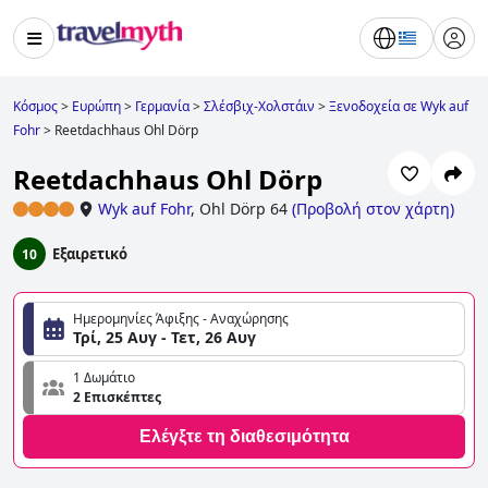
Κόσμος
>
Ευρώπη
>
Γερμανία
>
Σλέσβιχ-Χολστάιν
>
Ξενοδοχεία σε Wyk auf
Fohr
>
Reetdachhaus Ohl Dörp
Reetdachhaus Ohl Dörp
Wyk auf Fohr
,
Ohl Dörp 64
(
Προβολή στον χάρτη
)
Εξαιρετικό
10
Ημερομηνίες Άφιξης - Αναχώρησης
Τρί, 25 Αυγ - Τετ, 26 Αυγ
1 Δωμάτιο
2 Επισκέπτες
Ελέγξτε τη διαθεσιμότητα