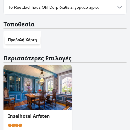
Ναι, υπάρχουν εγκαταστάσεις πάρκινγκ στο Reetdachhaus Ohl
Το Reetdachhaus Ohl Dörp διαθέτει γυμναστήριο;
Dörp.
Όχι, το Reetdachhaus Ohl Dörp δεν διαθέτει γυμναστήριο.
Τοποθεσία
Προβολή Χάρτη
Περισσότερες Επιλογές
Inselhotel Arfsten