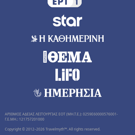
ΑΡΙΘΜΟΣ ΑΔΕΙΑΣ ΛΕΙΤΟΥΡΓΙΑΣ ΕΟΤ (MH.T.E.): 0259Ε60000576001-
Γ.Ε.ΜΗ.: 121757201000
Copyright © 2012–2026 Travelmyth™. All rights reserved.