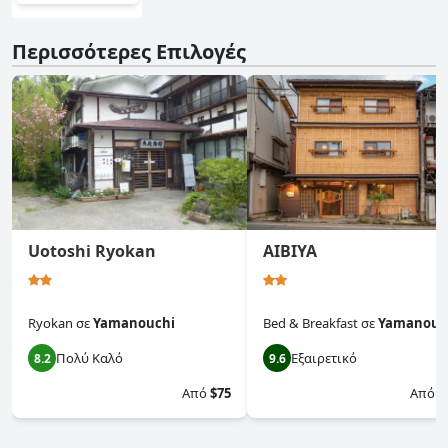
Περισσότερες Επιλογές
Uotoshi Ryokan
AIBIYA
Ryokan
σε
Yamanouchi
Bed & Breakfast
σε
Yamanouc
Πολύ Καλό
Εξαιρετικό
8.2
9.6
Από
$75
Από
$