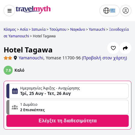
Κόσμος
>
Ασία
>
Ιαπωνία
>
Τσούμπου
>
Ναγκάνο
>
Yamauchi
>
Ξενοδοχεία
σε Yamanouchi
>
Hotel Tagawa
Hotel Tagawa
Yamanouchi
,
Yomase 11700-96
(
Προβολή στον χάρτη
)
Καλό
7.9
Ημερομηνίες Άφιξης - Αναχώρησης
Τρί, 25 Αυγ - Τετ, 26 Αυγ
1 Δωμάτιο
2 Επισκέπτες
Ελέγξτε τη διαθεσιμότητα